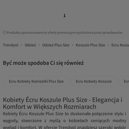
1
Produkty sponsorowane to oferty promocyjne wyróżnione przez sprzedawców.
Trendyol
Odzież
Odzież Plus Size
Koszule Plus Size
Ecru Koszu
Być może spodoba Ci się również
Ecru Kobiety Kamizelki Plus Size
Ecru Kobiety Koszule
Ecr
Kobiety Écru Koszule Plus Size - Elegancja i
Komfort w Większych Rozmiarach
Kobiety Écru Koszule Plus Size to doskonałe połączenie stylu i
wygody, stworzone z myślą o kobietach ceniących modny
wygląd i komfort. W ofercie Trendyol znajdziesz szeroki wybór