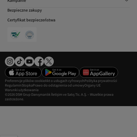
Kampanie
Bezpieczne zakupy
Certyfikat bezpieczeństwa
Preferencje plików cookie
Akt o usługach cyfrowych
Polityka prywatności
Regulamin
Stopka
Prawo do odstąpienia od umowy
Organy UE
Warunki użytkowania
©2026 DSM Grup Danışmanlık İletişim ve Satış Tic. A.Ş. – Wszelkie prawa
zastrzeżone.