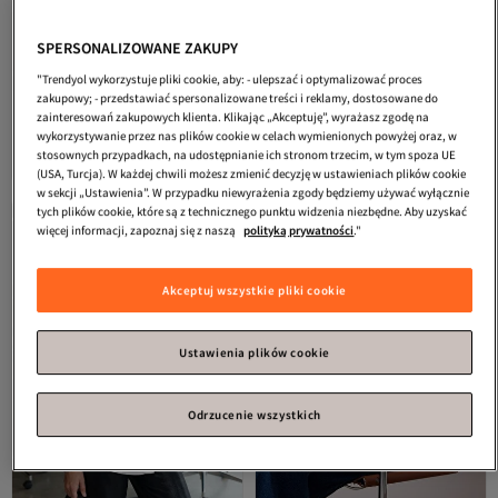
SPERSONALIZOWANE ZAKUPY
"Trendyol wykorzystuje pliki cookie, aby: - ulepszać i optymalizować proces
Nr 8 pod względem polubień
zakupowy; - przedstawiać spersonalizowane treści i reklamy, dostosowane do
Trendyol Curve
Koszula z długim
Trendyol Curve
Ekru Büzgülü
zainteresowań zakupowych klienta. Klikając „Akceptuję”, wyrażasz zgodę na
rękawem w kolorze ecru z
Uzun Kol Dokuma Büyük Beden
wykorzystywanie przez nas plików cookie w celach wymienionych powyżej oraz, w
4.5
(
93
)
4.5
(
221
)
ozdobnymi kokardkami, tkana, plus
Gömlek TBBAW26AX00000
Najniższa cena od 30 dni
Darmowa wysyłka
stosownych przypadkach, na udostępnianie ich stronom trzecim, w tym spoza UE
size TBBAW26AX00005
Darmowa wysyłka
166,
120,
36
zł
12
zł
Najniższa cena od 30 dni
(USA, Turcja). W każdej chwili możesz zmienić decyzję w ustawieniach plików cookie
w sekcji „Ustawienia”. W przypadku niewyrażenia zgody będziemy używać wyłącznie
tych plików cookie, które są z technicznego punktu widzenia niezbędne. Aby uzyskać
więcej informacji, zapoznaj się z naszą
polityką prywatności
."
Akceptuj wszystkie pliki cookie
Ustawienia plików cookie
Odrzucenie wszystkich