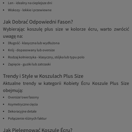
Len - idealny na cieplejsze dni
Wiskozy - lekkie i przewiewne
Jak Dobrać Odpowiedni Fason?
Wybierając koszulę plus size w kolorze écru, warto zwrócić
uwagę na:
Długość - klasyczna lub wydłużona
Krój - dopasowany lub oversize
Rodzaj kołnierzyka - klasyczny, stójka lub typu polo
Zapięcie - guziki lub zatrzaski
Trendy i Style w Koszulach Plus Size
Aktualne trendy w kategorii Kobiety Écru Koszule Plus Size
obejmują:
Oversize'owe fasony
Asymetryczne cięcia
Dekoracyjne detale
Połączenie różnych faktur
Jak Pielęgnować Koszule Écru?