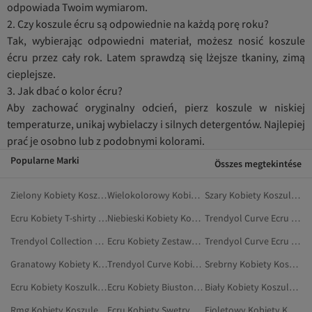
odpowiada Twoim wymiarom.
2. Czy koszule écru są odpowiednie na każdą porę roku?
Tak, wybierając odpowiedni materiał, możesz nosić koszule
écru przez cały rok. Latem sprawdzą się lżejsze tkaniny, zimą
cieplejsze.
3. Jak dbać o kolor écru?
Aby zachować oryginalny odcień, pierz koszule w niskiej
temperaturze, unikaj wybielaczy i silnych detergentów. Najlepiej
prać je osobno lub z podobnymi kolorami.
Popularne Marki
Összes megtekintése
Zielony Kobiety Koszule Plus Size
Wielokolorowy Kobiety Koszule Plus Size
Szary Kobiety Koszule Plus Size
Ecru Kobiety T-shirty Plus Size
Niebieski Kobiety Koszule Plus Size
Trendyol Curve Ecru Koszule Plus Size
Trendyol Collection Szary Koszule Plus Size
Ecru Kobiety Zestawy Piżam Plus Size
Trendyol Curve Ecru Koszule
Granatowy Kobiety Koszule Plus Size
Trendyol Curve Kobiety Koszule Nocne Plus Size
Srebrny Kobiety Koszule Plus Size
Ecru Kobiety Koszulki Ciążowe
Ecru Kobiety Biustonosz Plus Size
Biały Kobiety Koszule Plus Size
Rmg Kobiety Koszule Plus Size
Ecru Kobiety Swetry Plus Size
Fioletowy Kobiety Koszule Plus Size