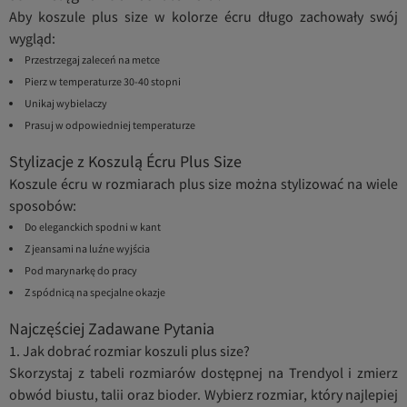
Aby koszule plus size w kolorze écru długo zachowały swój
wygląd:
Przestrzegaj zaleceń na metce
Pierz w temperaturze 30-40 stopni
Unikaj wybielaczy
Prasuj w odpowiedniej temperaturze
Stylizacje z Koszulą Écru Plus Size
Koszule écru w rozmiarach plus size można stylizować na wiele
sposobów:
Do eleganckich spodni w kant
Z jeansami na luźne wyjścia
Pod marynarkę do pracy
Z spódnicą na specjalne okazje
Najczęściej Zadawane Pytania
1. Jak dobrać rozmiar koszuli plus size?
Skorzystaj z tabeli rozmiarów dostępnej na Trendyol i zmierz
obwód biustu, talii oraz bioder. Wybierz rozmiar, który najlepiej