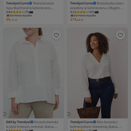
Trendyol Curve
Tkana koszula
Trendyol Curve
Koszula plus size z
typu Boyfriend w kolorze ecru
popeliny w kolorze ecru, z długim
3.8
(
76
)
4.1
(
355
)
TBBSS24AX00040
rękawem, dwoma kieszeniami i
Darmowa wysyłka
Darmowa wysyłka
rozcięciem, z bawełny,
99,
174,
72
zł
60
zł
TBBAW23AX00013
Edit by Trendyol
Koszula damska
Trendyol Curve
Ekru koszula z
w stylu lnianym, oversize, tkana,
kołnierzykiem i kieszenią, tkana,
3.7
(
25
)
3.5
(
62
)