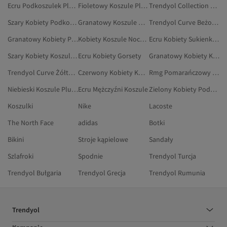
Ecru Podkoszulek Plus Size
Fioletowy Koszule Plus Size
Trendyol Collection Czarny Koszule Plus Size
Szary Kobiety Podkoszulek Plus Size
Granatowy Koszule Plus Size
Trendyol Curve Beżowy Koszule Plus Size
Granatowy Kobiety Podkoszulek Plus Size
Kobiety Koszule Nocne Plus Size
Ecru Kobiety Sukienki Wieczorowe Plus Size
Szary Kobiety Koszule Nocne Plus Size
Ecru Kobiety Gorsety
Granatowy Kobiety Koszule Nocne Plus Size
Trendyol Curve Żółty Koszule
Czerwony Kobiety Koszule Plus Size
Rmg Pomarańczowy Koszule Plus Size
Niebieski Koszule Plus Size
Ecru Mężczyźni Koszule
Zielony Kobiety Podkoszulek Plus Size
Koszulki
Nike
Lacoste
The North Face
adidas
Botki
Bikini
Stroje kąpielowe
Sandały
Szlafroki
Spodnie
Trendyol Turcja
Trendyol Bułgaria
Trendyol Grecja
Trendyol Rumunia
Trendyol