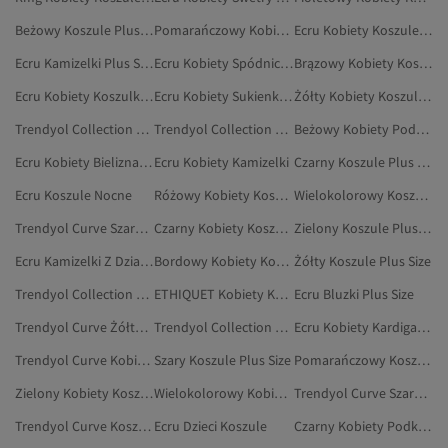
Beżowy Koszule Plus Size
Pomarańczowy Kobiety Koszule Plus Size
Ecru Kobiety Koszule Nocne Ciążowe
Ecru Kamizelki Plus Size
Ecru Kobiety Spódnice Plus Size
Brązowy Kobiety Koszule Plus Size
Ecru Kobiety Koszulki Nocne
Ecru Kobiety Sukienki Plus Size
Żółty Kobiety Koszule Nocne Plus Size
Trendyol Collection Biały Koszule Plus Size
Trendyol Collection Koszule Plus Size
Beżowy Kobiety Podkoszulek Plus Size
Ecru Kobiety Bielizna Plus Size
Ecru Kobiety Kamizelki
Czarny Koszule Plus Size
Ecru Koszule Nocne
Różowy Kobiety Koszule Plus Size
Wielokolorowy Koszule Plus Size
Trendyol Curve Szary Koszule Plus Size
Czarny Kobiety Koszule Nocne Plus Size
Zielony Koszule Plus Size
Ecru Kamizelki Z Dzianiny Plus Size
Bordowy Kobiety Koszule Plus Size
Żółty Koszule Plus Size
Trendyol Collection Zielony Koszule Plus Size
ETHIQUET Kobiety Koszule Plus Size
Ecru Bluzki Plus Size
Trendyol Curve Żółty Koszule Plus Size
Trendyol Collection Granatowy Koszule Plus Size
Ecru Kobiety Kardigany Plus Size
Trendyol Curve Kobiety Koszulki
Szary Koszule Plus Size
Pomarańczowy Koszule Plus Size
Zielony Kobiety Koszule Nocne Plus Size
Wielokolorowy Kobiety Podkoszulek Plus Size
Trendyol Curve Szary Koszule
Trendyol Curve Koszule Nocne Plus Size
Ecru Dzieci Koszule
Czarny Kobiety Podkoszulek Plus Size