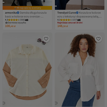
#9 najczęściej oceniany
armonika
Damska długa koszula
Trendyol Curve
Koszula w kolorze
basic w kolorze ecru oversize-
ecru z teksturą i dopasowaną talią,
4.3
(
566
)
4.3
(
157
)
22Y001118
tkana, w dużym rozmiarze
Najniższa cena od 30 dni
Darmowa wysyłka
TBBAW26AX00010
Darmowa wysyłka
100,
148,
40
zł
50
zł
Najniższa cena od 30 dni