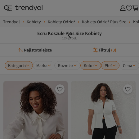
Trendyol
Kobiety
Kobiety Odzież
Kobiety Odzież Plus Size
Kob
Ecru Koszule Plus Size Kobiety
12+ prod.
Najistotniejsze
Filtruj
(
3
)
Kategoria
Marka
Rozmiar
Kolor
Płeć
Cena