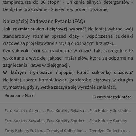
temperaturze do 30 stopni - Unikanie silnych detergentów -
Delikatne prasowanie - Suszenie w pozycji poziomej
Najczęściej Zadawane Pytania (FAQ)
Jaki rozmiar sukienki ciążowej wybrać?
Najlepiej wybrać swój
standardowy rozmiar sprzed ciąży - współczesne sukienki
ciążowe są projektowane z myślą o rosnącym brzuszku.
Czy sukienki écru są praktyczne w ciąży?
Tak, szczególnie te
wykonane z wysokiej jakości materiałów, które są odporne na
zagniecenia i łatwe w pielęgnacji.
W którym trymestrze najlepiej kupić sukienkę ciążową?
Najlepiej zacząć kompletować garderobę ciążową w drugim
trymestrze, gdy sylwetka zaczyna się wyraźnie zmieniać.
Popularne Marki
Összes megtekintése
Ecru Kobiety Marynarki I Kamizelki
Ecru Kobiety Rękawiczki
Ecru Kobiety Sukienki Plus Size
Ecru Kobiety Koszulki Ciążowe
Ecru Kobiety Spodnie
Ecru Kobiety Gorsety
Żółty Kobiety Sukienki Ciążowe
Trendyol Collection Kobiety Sukienki Na Studniówkę
Trendyol Collection Kobiety Sukienki