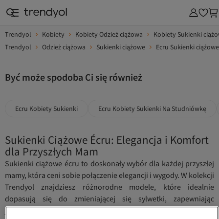
Trendyol
Kobiety
Kobiety Odzież ciążowa
Kobiety Sukienki ciąż
Trendyol
Odzież ciążowa
Sukienki ciążowe
Ecru Sukienki ciążowe
Być może spodoba Ci się również
Ecru Kobiety Sukienki
Ecru Kobiety Sukienki Na Studniówkę
Sukienki Ciążowe Écru: Elegancja i Komfort
dla Przyszłych Mam
Sukienki ciążowe écru to doskonały wybór dla każdej przyszłej
mamy, która ceni sobie połączenie elegancji i wygody. W kolekcji
Trendyol znajdziesz różnorodne modele, które idealnie
dopasują się do zmieniającej się sylwetki, zapewniając
jednocześnie modny wygląd przez cały okres ciąży.