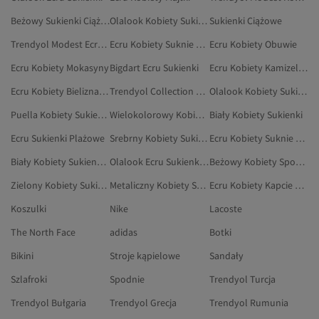
Beżowy Sukienki Ciążowe
Olalook Kobiety Sukienki Ciążowe
Sukienki Ciążowe
Trendyol Modest Ecru Sukienki
Ecru Kobiety Suknie Ślubne
Ecru Kobiety Obuwie
Ecru Kobiety Mokasyny
Bigdart Ecru Sukienki
Ecru Kobiety Kamizelki Z Dzianiny
Ecru Kobiety Bielizna I Piżamy
Trendyol Collection Kobiety Sukienki Plażowe
Olalook Kobiety Sukienki
Puella Kobiety Sukienki
Wielokolorowy Kobiety Sukienki
Biały Kobiety Sukienki
Ecru Sukienki Plażowe
Srebrny Kobiety Sukienki Na Studniówkę
Ecru Kobiety Suknie Wieczorowe I Studniówkowe
Biały Kobiety Sukienki Na Studniówkę
Olalook Ecru Sukienki Na Studniówkę
Beżowy Kobiety Spodnie Ciążowe
Zielony Kobiety Sukienki Na Studniówkę
Metaliczny Kobiety Sukienki Ciążowe
Ecru Kobiety Kapcie Domowe
Koszulki
Nike
Lacoste
The North Face
adidas
Botki
Bikini
Stroje kąpielowe
Sandały
Szlafroki
Spodnie
Trendyol Turcja
Trendyol Bułgaria
Trendyol Grecja
Trendyol Rumunia