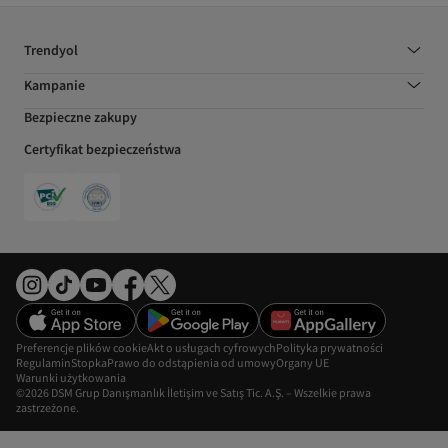
Trendyol
Kampanie
Bezpieczne zakupy
Certyfikat bezpieczeństwa
Preferencje plików cookie
Akt o usługach cyfrowych
Polityka prywatności
Regulamin
Stopka
Prawo do odstąpienia od umowy
Organy UE
Warunki użytkowania
©2026 DSM Grup Danışmanlık İletişim ve Satış Tic. A.Ş. – Wszelkie prawa
zastrzeżone.