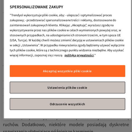
Komfortowe Materiały i Kroje
SPERSONALIZOWANE ZAKUPY
Wybierając sukienkę ciążową w kolorze écru, warto zwrócić
"Trendyol wykorzystuje pliki cookie, aby: - ulepszać i optymalizować proces
szczególną uwagę na materiał. Najlepsze modele wykonane są
zakupowy; - przedstawiać spersonalizowane treści i reklamy, dostosowane do
zainteresowań zakupowych klienta. Klikając „Akceptuję”, wyrażasz zgodę na
z: - Oddychającej bawełny organicznej - Elastycznej wiskozy -
wykorzystywanie przez nas plików cookie w celach wymienionych powyżej oraz, w
Delikatnej dzianiny - Przyjemnego w dotyku stretchu
stosownych przypadkach, na udostępnianie ich stronom trzecim, w tym spoza UE
(USA, Turcja). W każdej chwili możesz zmienić decyzję w ustawieniach plików cookie
Materiały te zapewniają nie tylko komfort noszenia, ale także
w sekcji „Ustawienia”. W przypadku niewyrażenia zgody będziemy używać wyłącznie
łatwość pielęgnacji, co jest szczególnie istotne dla przyszłych
tych plików cookie, które są z technicznego punktu widzenia niezbędne. Aby uzyskać
mam. Trendyol oferuje sukienki, które łączą w sobie najwyższą
więcej informacji, zapoznaj się z naszą
polityką prywatności
."
jakość wykonania z praktycznością użytkowania.
Akceptuj wszystkie pliki cookie
Różnorodność Fasonów dla Każdej Sylwetki
W ofercie sukienek ciążowych écru znajdziesz różnorodne
Ustawienia plików cookie
fasony: - Sukienki maxi z regulowanym stanem - Modele typu
wrap dress - Sukienki z marszczeniami pod biustem - Klasyczne
fasony A-line
Odrzucenie wszystkich
Każdy z tych modeli został zaprojektowany z myślą o rosnącym
brzuszku, zapewniając odpowiednią ilość miejsca i swobodę
ruchów. Dodatkowo, niektóre modele posiadają dyskretne
rozwiązania ułatwiające późniejsze karmienie.