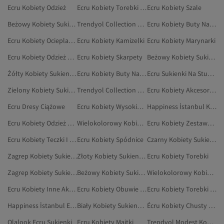
Ecru Kobiety Odzież
Ecru Kobiety Torebki Wieczorowe
Ecru Kobiety Szale
Beżowy Kobiety Sukienki Ciążowe
Trendyol Collection Ecru Sukienki
Ecru Kobiety Buty Na Koturnie
Ecru Kobiety Ocieplacze Na Szyję
Ecru Kobiety Kamizelki
Ecru Kobiety Marynarki
Ecru Kobiety Odzież Ciążowa
Ecru Kobiety Skarpety
Beżowy Kobiety Sukienki Na Studniówkę
Żółty Kobiety Sukienki Na Studniówkę
Ecru Kobiety Buty Na Co Dzień
Ecru Sukienki Na Studniówkę
Zielony Kobiety Sukienki Ciążowe
Trendyol Collection Ecru Sukienki Na Studniówkę
Ecru Kobiety Akcesoria Do Włosów
Ecru Dresy Ciążowe
Ecru Kobiety Wysokie Kozaki
Happiness İstanbul Kobiety Sukienki
Ecru Kobiety Odzież Domowa
Wielokolorowy Kobiety Sukienki Ciążowe
Ecru Kobiety Zestawy Dwuczęściowe
Ecru Kobiety Teczki I Kopertówki
Ecru Kobiety Spódnice
Czarny Kobiety Sukienki Ciążowe
Zagrep Kobiety Sukienki
Złoty Kobiety Sukienki Na Studniówkę
Ecru Kobiety Torebki
Zagrep Kobiety Sukienki Na Studniówkę
Beżowy Kobiety Sukienki
Wielokolorowy Kobiety Sukienki Na Studniówkę
Ecru Kobiety Inne Akcesoria
Ecru Kobiety Obuwie Wieczorowe
Ecru Kobiety Torebki Na Ramię
Happiness İstanbul Ecru Sukienki
Biały Kobiety Sukienki Ciążowe
Écru Kobiety Chusty Na Głowę
Olalook Ecru Sukienki
Ecru Kobiety Majtki
Trendyol Modest Kobiety Sukienki