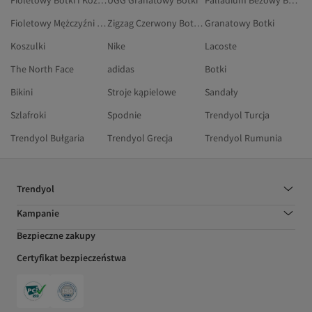
Fioletowy Botki I Kozaki
UGG Granatowy Botki
Palladium Beżowy Botki I Kozaki
Fioletowy Mężczyźni Botki I Kozaki
Zigzag Czerwony Botki I Kozaki
Granatowy Botki
Koszulki
Nike
Lacoste
The North Face
adidas
Botki
Bikini
Stroje kąpielowe
Sandały
Szlafroki
Spodnie
Trendyol Turcja
Trendyol Bułgaria
Trendyol Grecja
Trendyol Rumunia
Trendyol
Kampanie
Bezpieczne zakupy
Certyfikat bezpieczeństwa