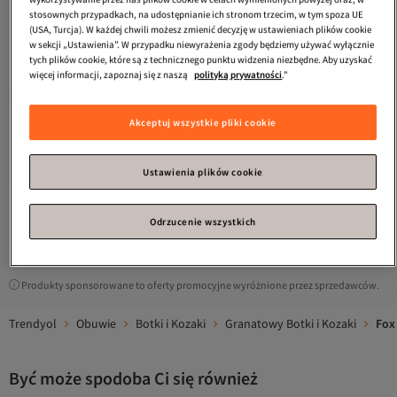
stosownych przypadkach, na udostępnianie ich stronom trzecim, w tym spoza UE
(USA, Turcja). W każdej chwili możesz zmienić decyzję w ustawieniach plików cookie
w sekcji „Ustawienia”. W przypadku niewyrażenia zgody będziemy używać wyłącznie
tych plików cookie, które są z technicznego punktu widzenia niezbędne. Aby uzyskać
więcej informacji, zapoznaj się z naszą
polityką prywatności
."
Fox
Botki Damskie Granatowe
Akceptuj wszystkie pliki cookie
C654088202
Najniższa cena od 30 dni
4.8
Darmowa wysyłka
(
27
)
Najniższa cena od 30 dni
325,
55
zł
Ustawienia plików cookie
Odrzucenie wszystkich
1
Produkty sponsorowane to oferty promocyjne wyróżnione przez sprzedawców.
Trendyol
Obuwie
Botki i Kozaki
Granatowy Botki i Kozaki
Fox
Być może spodoba Ci się również