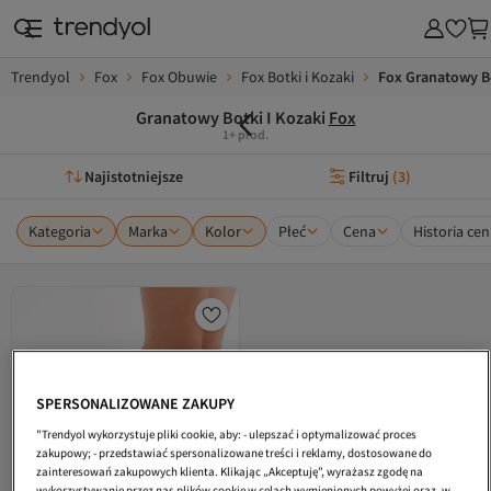
Trendyol
Fox
Fox Obuwie
Fox Botki i Kozaki
Fox Granatowy Bo
Granatowy Botki I Kozaki
Fox
1+ prod.
Najistotniejsze
Filtruj
(
3
)
Kategoria
Marka
Kolor
Płeć
Cena
Historia cen
SPERSONALIZOWANE ZAKUPY
"Trendyol wykorzystuje pliki cookie, aby: - ulepszać i optymalizować proces
zakupowy; - przedstawiać spersonalizowane treści i reklamy, dostosowane do
zainteresowań zakupowych klienta. Klikając „Akceptuję”, wyrażasz zgodę na
wykorzystywanie przez nas plików cookie w celach wymienionych powyżej oraz, w