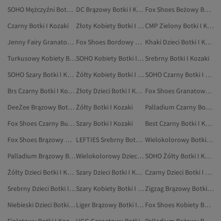
SOHO Mężczyźni Botki I Kozaki
DC Brązowy Botki I Kozaki
Fox Shoes Beżowy Botki
Czarny Botki I Kozaki
Złoty Kobiety Botki I Kozaki
CMP Zielony Botki I Kozaki
Jenny Fairy Granatowy Botki I Kozaki
Fox Shoes Bordowy Botki I Kozaki
Khaki Dzieci Botki I Kozaki
Turkusowy Kobiety Botki I Kozaki
SOHO Kobiety Botki I Kozaki
Srebrny Botki I Kozaki
SOHO Szary Botki I Kozaki
Żółty Kobiety Botki I Kozaki
SOHO Czarny Botki I Kozaki
Brs Czarny Botki I Kozaki
Złoty Dzieci Botki I Kozaki
Fox Shoes Granatowy Buty Na Koturnie
DeeZee Brązowy Botki I Kozaki
Żółty Botki I Kozaki
Palladium Czarny Botki I Kozaki
Fox Shoes Czarny Buty Śniegowe
Szary Botki I Kozaki
Best Czarny Botki I Kozaki
Fox Shoes Brązowy Wysokie Kozaki
LEFTIES Srebrny Botki I Kozaki
Wielokolorowy Botki I Kozaki
Palladium Brązowy Botki I Kozaki
Wielokolorowy Dzieci Botki I Kozaki
SOHO Żółty Botki I Kozaki
Żółty Dzieci Botki I Kozaki
Szary Dzieci Botki I Kozaki
Czarny Dzieci Botki I Kozaki
Srebrny Dzieci Botki I Kozaki
Szary Kobiety Botki I Kozaki
Zigzag Brązowy Botki I Kozaki
Niebieski Dzieci Botki I Kozaki
Liger Brązowy Botki I Kozaki
Fox Shoes Kobiety Botki