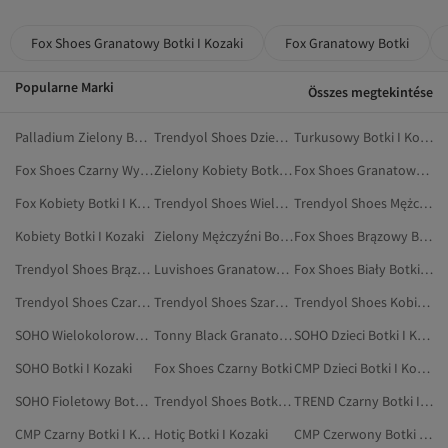
Fox Shoes Granatowy Botki I Kozaki
Fox Granatowy Botki
Popularne Marki
Összes megtekintése
Palladium Zielony Botki I Kozaki
Trendyol Shoes Dzieci Botki I Kozaki
Turkusowy Botki I Kozaki
Fox Shoes Czarny Wysokie Kozaki
Zielony Kobiety Botki I Kozaki
Fox Shoes Granatowy Wysokie Kozaki
Fox Kobiety Botki I Kozaki
Trendyol Shoes Wielokolorowy Botki I Kozaki
Trendyol Shoes Mężczyźni Botki I Kozaki
Kobiety Botki I Kozaki
Zielony Mężczyźni Botki I Kozaki
Fox Shoes Brązowy Botki
Trendyol Shoes Brązowy Botki I Kozaki
Luvishoes Granatowy Botki I Kozaki
Fox Shoes Biały Botki I Kozaki
Trendyol Shoes Czarny Botki I Kozaki
Trendyol Shoes Szary Botki I Kozaki
Trendyol Shoes Kobiety Botki I Kozaki
SOHO Wielokolorowy Botki I Kozaki
Tonny Black Granatowy Botki I Kozaki
SOHO Dzieci Botki I Kozaki
SOHO Botki I Kozaki
Fox Shoes Czarny Botki
CMP Dzieci Botki I Kozaki
SOHO Fioletowy Botki I Kozaki
Trendyol Shoes Botki I Kozaki
TREND Czarny Botki I Kozaki
CMP Czarny Botki I Kozaki
Hotiç Botki I Kozaki
CMP Czerwony Botki I Kozaki