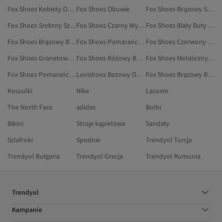
Fox Shoes Kobiety Oksfordki
Fox Shoes Obuwie
Fox Shoes Brązowy Sandały
Fox Shoes Srebrny Szpilki
Fox Shoes Czarny Wysokie Kozaki
Fox Shoes Biały Buty Na Co Dzień
Fox Shoes Brązowy Botki I Kozaki
Fox Shoes Pomarańczowy Obuwie
Fox Shoes Czerwony Baleriny
Fox Shoes Granatowy Buty Na Co Dzień
Fox Shoes Różowy Buty Na Co Dzień
Fox Shoes Metaliczny Buty Na Co Dzień
Fox Shoes Pomarańczowy Szpilki
Luvishoes Beżowy Obuwie Wieczorowe
Fox Shoes Brązowy Buty Śniegowe
Koszulki
Nike
Lacoste
The North Face
adidas
Botki
Bikini
Stroje kąpielowe
Sandały
Szlafroki
Spodnie
Trendyol Turcja
Trendyol Bułgaria
Trendyol Grecja
Trendyol Rumunia
Trendyol
Kampanie