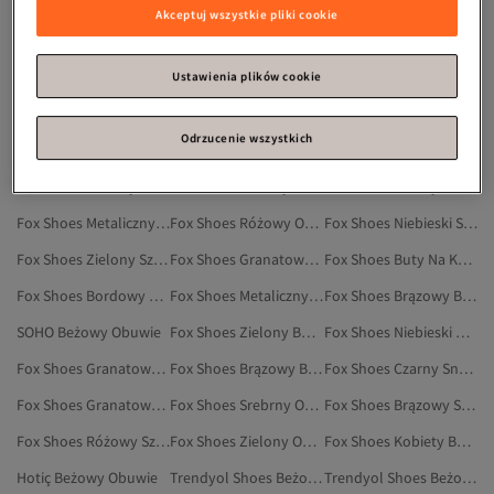
Fox Shoes Ecru Szpilki
Fox Shoes Czarny Obuwie
Fox Shoes Żółty Buty Na Co Dzień
Akceptuj wszystkie pliki cookie
Fox Shoes Czarny Szpilki
Trendyol Shoes Fioletowy Obuwie
Fox Shoes Srebrny Obuwie Wieczorowe
Fox Shoes Brązowy Wysokie Kozaki
Fox Shoes Czerwony Buty Na Co Dzień
Fox Shoes Bordowy Obuwie
Ustawienia plików cookie
Fox Shoes Biały Szpilki
Fox Shoes Beżowy Sandały I Kapcie
Fox Shoes Czarny Buty Na Koturnie
Odrzucenie wszystkich
Fox Shoes Wielokolorowy Buty Na Co Dzień
Fox Shoes Biały Buty Na Koturnie
Fox Shoes Fioletowy Baleriny
Fox Shoes Beżowy Buty Śniegowe
Fox Shoes Kobiety Buty Na Co Dzień
Fox Shoes Czarny Buty Na Co Dzień
Fox Shoes Metaliczny Obuwie
Fox Shoes Różowy Obuwie
Fox Shoes Niebieski Szpilki
Fox Shoes Zielony Szpilki
Fox Shoes Granatowy Buty Na Koturnie
Fox Shoes Buty Na Koturnie
Fox Shoes Bordowy Szpilki
Fox Shoes Metaliczny Szpilki
Fox Shoes Brązowy Baleriny
SOHO Beżowy Obuwie
Fox Shoes Zielony Buty Na Co Dzień
Fox Shoes Niebieski Obuwie
Fox Shoes Granatowy Szpilki
Fox Shoes Brązowy Botki
Fox Shoes Czarny Sneakersy
Fox Shoes Granatowy Obuwie
Fox Shoes Srebrny Obuwie
Fox Shoes Brązowy Sneakersy
Fox Shoes Różowy Szpilki
Fox Shoes Zielony Obuwie
Fox Shoes Kobiety Botki
Hotiç Beżowy Obuwie
Trendyol Shoes Beżowy Mokasyny
Trendyol Shoes Beżowy Szpilki