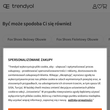
Być może spodoba Ci się również
Fox Shoes Beżowy Obuwie
Fox Shoes Fioletowy Obuwie
Popularne Marki
Összes megtekintése
SPERSONALIZOWANE ZAKUPY
Fox Shoes Fioletowy Buty Na Co Dzień
Fox Shoes Żółty Obuwie
Fox Shoes Czerwony Obuwie
"Trendyol wykorzystuje pliki cookie, aby: - ulepszać i optymalizować proces
Fox Shoes Beżowy Sandały
Fox Shoes Czerwony Szpilki
Fox Shoes Brązowy Buty Na Koturnie
zakupowy; - przedstawiać spersonalizowane treści i reklamy, dostosowane do
zainteresowań zakupowych klienta. Klikając „Akceptuję”, wyrażasz zgodę na
Fox Shoes Beżowy Botki I Kozaki
Fox Shoes Brązowy Oksfordki
Fox Shoes Kobiety Obuwie
wykorzystywanie przez nas plików cookie w celach wymienionych powyżej oraz, w
stosownych przypadkach, na udostępnianie ich stronom trzecim, w tym spoza UE
Fox Shoes Złoty Szpilki
Fox Shoes Szary Obuwie
Fox Shoes Kobiety Szpilki
(USA, Turcja). W każdej chwili możesz zmienić decyzję w ustawieniach plików
cookie w sekcji „Ustawienia”. W przypadku niewyrażenia zgody będziemy używać
Trendyol Shoes Beżowy Obuwie
Fox Shoes Żółty Szpilki
Fox Shoes Turkusowy Szpilki
wyłącznie tych plików cookie, które są z technicznego punktu widzenia niezbędne.
Aby uzyskać więcej informacji, zapoznaj się z naszą
polityką prywatności
."
Fox Shoes Szpilki
Fox Shoes Kobiety Buty Na Koturnie
Fox Shoes Brązowy Buty Na Co Dzień