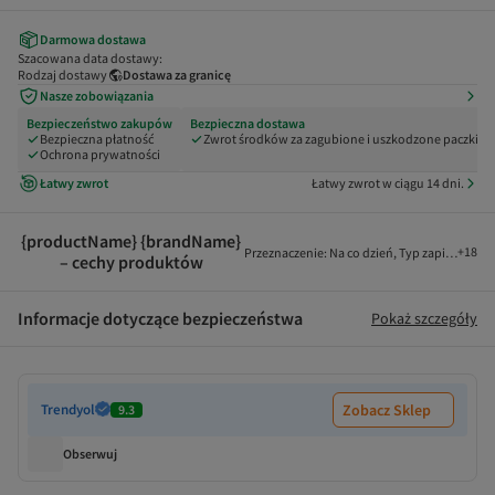
Darmowa dostawa
Szacowana data dostawy:
Rodzaj dostawy
Dostawa za granicę
Nasze zobowiązania
Bezpieczeństwo zakupów
Bezpieczna dostawa
Bezpieczna płatność
Zwrot środków za zagubione i uszkodzone paczki
Ochrona prywatności
Łatwy zwrot
Łatwy zwrot w ciągu 14 dni.
{productName} {brandName}
+
18
Przeznaczenie
:
Na co dzień
,
Typ zapięcia
:
Bez
– cechy produktów
Informacje dotyczące bezpieczeństwa
Pokaż szczegóły
Trendyol
Zobacz Sklep
9.3
Obserwuj