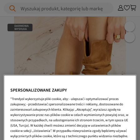
Wyszukaj produkt, kategorię lub markę
DARMOWA
WYSYŁKA
SPERSONALIZOWANE ZAKUPY
"Trendyol wykorzystuje pliki cookie, aby: - ulepszać i optymalizować proces
zakupowy; - przedstawiać spersonalizowane treści i reklamy, dostosowane do
zainteresowań zakupowych klienta. Klikając „Akceptuję”, wyrażasz zgodę na
wykorzystywanie przez nas plików cookie w celach wymienionych powyżej oraz, w
stosownych przypadkach, na udostępnianie ich stronom trzecim, w tym spoza UE
(USA, Turcja). W każdej chwili możesz zmienić decyzję w ustawieniach plików
cookie w sekcji „Ustawienia”. W przypadku niewyrażenia zgody będziemy używać
wyłącznie tych plików cookie, które są z technicznego punktu widzenia niezbędne.