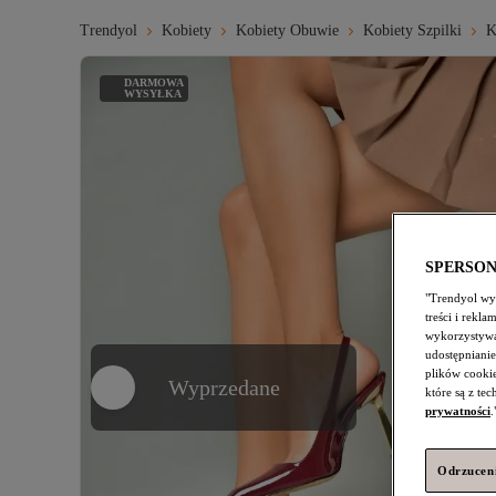
Trendyol
Kobiety
Kobiety Obuwie
Kobiety Szpilki
K
DARMOWA
WYSYŁKA
SPERSO
"Trendyol wyk
treści i rekl
wykorzystywa
udostępnianie
plików cooki
Wyprzedane
które są z te
prywatności
.
Odrzuceni