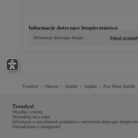
Wzór
Gładki
Informacje dotyczące bezpieczeństwa
Pochodzenie
TR
Informacje dotyczące bezpiecz
Pokaż szczegół
eństwa produktu
Skład materiału
100% Skóra lakierowana
Trendyol
Obuwie
Szpilki
Szpilki
Fox Shoes Szpilki
Trendyol
Wysyłka i zwroty
Skontaktuj się z nami
Informacje o wycofaniach produktów i ostrzeżenia dotyczące bezpiecze
Oświadczenie o dostępności