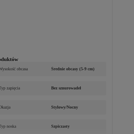
roduktów
Wysokość obcasa
Średnie obcasy (5-9 cm)
Typ zapięcia
Bez sznurowadeł
Okazja
Stylowy/Nocny
Typ noska
Szpiczasty