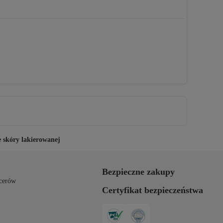
Informacje o zrównoważonym 
Nie
rozwoju
Materiał zewnętrzny
Sztuczna skóra
 skóry lakierowanej
Bezpieczne zakupy
cerów
Certyfikat bezpieczeństwa