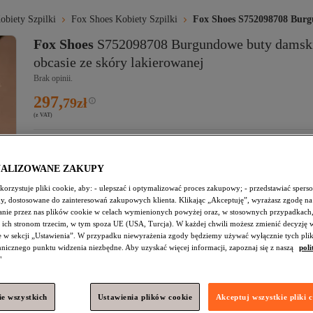
obiety Szpilki
Fox Shoes Kobiety Szpilki
Fox Shoes S752098708 Burg
Fox Shoes
S752098708 Burgundowe buty damski
obcasie ze skóry lakierowanej
Brak opinii.
297,
79
zł
(z VAT)
Wyprzedane!
NALIZOWANE ZAKUPY
orzystuje pliki cookie, aby: - ulepszać i optymalizować proces zakupowy; - przedstawiać spers
amy, dostosowane do zainteresowań zakupowych klienta. Klikając „Akceptuję”, wyrażasz zgodę na
nie przez nas plików cookie w celach wymienionych powyżej oraz, w stosownych przypadkach,
Darmowa dostawa
 ich stronom trzecim, w tym spoza UE (USA, Turcja). W każdej chwili możesz zmienić decyzję 
Szacowana data dostawy:
e w sekcji „Ustawienia”. W przypadku niewyrażenia zgody będziemy używać wyłącznie tych pli
Rodzaj dostawy
Dostawa za granicę
chnicznego punktu widzenia niezbędne. Aby uzyskać więcej informacji, zapoznaj się z naszą
poli
Nasze zobowiązania
"
Bezpieczeństwo zakupów
Bezpieczna dostawa
Bezpieczna płatność
Zwrot środków za zagubione i uszkodzone pa
Ochrona prywatności
e wszystkich
Ustawienia plików cookie
Akceptuj wszystkie pliki 
Łatwy zwrot
Łatwy zw