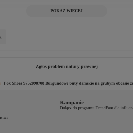
POKAŻ WIĘCEJ
Informacje o produkcie
Sztuczna skóra
Wewnętrzna wyściółka i mater
Sztuczna skóra
iał podeszwy wewnętrznej
y
Zgłoś problem natury prawnej
Fox Shoes S752098708 Burgundowe buty damskie na grubym obcasie ze
Kampanie
Dołącz do programu TrendFam dla influen
ństwa