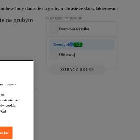
undowe buty damskie na grubym obcasie ze skóry lakierowanej
e na grubym 
DOSTĘPNE PROMOCJE
Darmowa wysyłka
Trendyol
9.3
Obserwuj
ZOBACZ SKLEP
onalizowane
 na
w ustawieniach
ków cookie,
tyką
czki
cookie
rot w ciągu 14 dni.