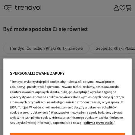
Być może spodoba Ci się również
Trendyol Collection Khaki Kurtki Zimowe
Geppetto Khaki Płaszc
Popularne Marki
Összes megtekintése
SPERSONALIZOWANE ZAKUPY
Trendyol Collection Granatowy Kurtki Zimowe
Trend Alaçatı Stili Kurtki Zimowe
Trend Alaçatı Stili Szary Kurtki Zimowe
"Trendyol wykorzystuje pliki cookie, aby: - ulepszać i optymalizować proces
Trendyol Collection Biały Kurtki Zimowe
Khaki Dzieci Kurtki
Trend Alaçatı Stili Granatowy Kurtki
zakupowy; - przedstawiać spersonalizowane treści i reklamy, dostosowane do
zainteresowań zakupowych klienta. Klikając „Akceptuję”, wyrażasz zgodę na
Khaki Mężczyźni Kurtki
Kobiety Kurtki
Happiness İstanbul Zielony Kurtki
wykorzystywanie przez nas plików cookie w celach wymienionych powyżej oraz, w
stosownych przypadkach, na udostępnianie ich stronom trzecim, w tym spoza UE
Trendyol Collection Czerwony Kurtki
Trendyol Collection Mężczyźni Kurtki Zimowe
Trendyol Collection Fioletowy Kurtki
(USA, Turcja). W każdej chwili możesz zmienić decyzję w ustawieniach plików
cookie w sekcji „Ustawienia”. W przypadku niewyrażenia zgody będziemy używać
Trendyol Collection Wielokolorowy Kurtki Zimowe
PIQUE Czarny Kurtki Zimowe
Granatowy Kurtki Zimowe
wyłącznie tych plików cookie, które są z technicznego punktu widzenia niezbędne.
Aby uzyskać więcej informacji, zapoznaj się z naszą
polityką prywatności
."
Trendyol Collection Szary Kurtki
Trend Alaçatı Stili Biały Kurtki Zimowe
Koton Khaki Kurtki Zimowe