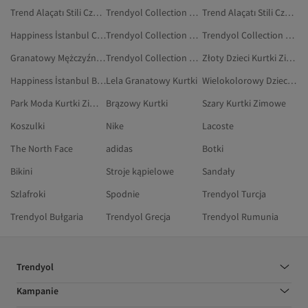
Trend Alaçatı Stili Czerwony Kurtki
Trendyol Collection Kobiety Kurtki
Trend Alaçatı Stili Czarny Kurtki Zimowe
Happiness İstanbul Czarny Kurtki Zimowe
Trendyol Collection Wielokolorowy Kurtki
Trendyol Collection Brązowy Kurtki
Granatowy Mężczyźni Kurtki Zimowe
Trendyol Collection Beżowy Kurtki Zimowe
Złoty Dzieci Kurtki Zimowe
Happiness İstanbul Brązowy Kurtki Zimowe
Lela Granatowy Kurtki
Wielokolorowy Dzieci Kurtki Zimowe
Park Moda Kurtki Zimowe
Brązowy Kurtki
Szary Kurtki Zimowe
Koszulki
Nike
Lacoste
The North Face
adidas
Botki
Bikini
Stroje kąpielowe
Sandały
Szlafroki
Spodnie
Trendyol Turcja
Trendyol Bułgaria
Trendyol Grecja
Trendyol Rumunia
Trendyol
Kampanie