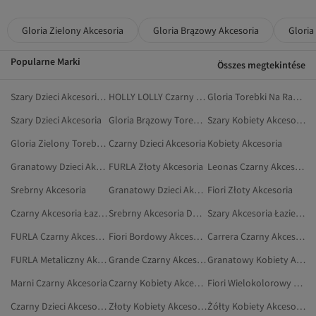
Gloria Zielony Akcesoria
Gloria Brązowy Akcesoria
Gloria
Popularne Marki
Összes megtekintése
Szary Dzieci Akcesoria Do Włosów
HOLLY LOLLY Czarny Akcesoria
Gloria Torebki Na Ramię
Szary Dzieci Akcesoria
Gloria Brązowy Torebki Na Ramię
Szary Kobiety Akcesoria Do Włosów
Gloria Zielony Torebki Na Ramię
Czarny Dzieci Akcesoria
Kobiety Akcesoria
Granatowy Dzieci Akcesoria Do Włosów
FURLA Złoty Akcesoria
Leonas Czarny Akcesoria
Srebrny Akcesoria
Granatowy Dzieci Akcesoria
Fiori Złoty Akcesoria
Czarny Akcesoria Łazienkowe
Srebrny Akcesoria Do Włosów
Szary Akcesoria Łazienkowe
FURLA Czarny Akcesoria
Fiori Bordowy Akcesoria
Carrera Czarny Akcesoria
FURLA Metaliczny Akcesoria
Grande Czarny Akcesoria
Granatowy Kobiety Akcesoria
Marni Czarny Akcesoria
Czarny Kobiety Akcesoria Do Włosów
Fiori Wielokolorowy Akcesoria
Czarny Dzieci Akcesoria Do Włosów
Złoty Kobiety Akcesoria
Żółty Kobiety Akcesoria