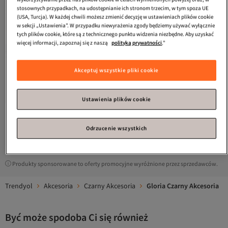
stosownych przypadkach, na udostępnianie ich stronom trzecim, w tym spoza UE
(USA, Turcja). W każdej chwili możesz zmienić decyzję w ustawieniach plików cookie
w sekcji „Ustawienia”. W przypadku niewyrażenia zgody będziemy używać wyłącznie
tych plików cookie, które są z technicznego punktu widzenia niezbędne. Aby uzyskać
więcej informacji, zapoznaj się z naszą
polityką prywatności
."
Gloria
Settems Czarna Vintage
Akceptuj wszystkie pliki cookie
Kolumnowa Torba Na Ramię Dla
4.1
(
56
)
Kobiet
Darmowa wysyłka
87,
89
zł
Ustawienia plików cookie
Odrzucenie wszystkich
1
Produkty sponsorowane to oferty promocyjne wyróżnione przez sprzedawców.
Trendyol
Akcesoria
Czarny Akcesoria
Gloria Czarny Akcesoria
Być może spodoba Ci się również