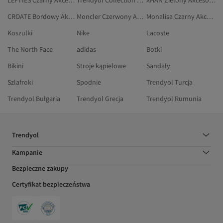
LEFTIES Czarny Akcesoria
Trendyol Collection Bordowy Akcesoria
XHAN Zielony Akcesoria
CROATE Bordowy Akcesoria
Moncler Czerwony Akcesoria
Monalisa Czarny Akcesoria
Koszulki
Nike
Lacoste
The North Face
adidas
Botki
Bikini
Stroje kąpielowe
Sandały
Szlafroki
Spodnie
Trendyol Turcja
Trendyol Bułgaria
Trendyol Grecja
Trendyol Rumunia
Trendyol
Kampanie
Bezpieczne zakupy
Certyfikat bezpieczeństwa