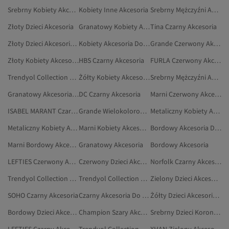
Srebrny Kobiety Akcesoria Do Włosów
Kobiety Inne Akcesoria
Srebrny Mężczyźni Akcesoria
Złoty Dzieci Akcesoria
Granatowy Kobiety Akcesoria Do Włosów
Tina Czarny Akcesoria
Złoty Dzieci Akcesoria Do Włosów
Kobiety Akcesoria Do Włosów
Grande Czerwony Akcesoria
Złoty Kobiety Akcesoria Do Włosów
HBS Czarny Akcesoria
FURLA Czerwony Akcesoria
Trendyol Collection Czarny Akcesoria
Żółty Kobiety Akcesoria Do Włosów
Srebrny Mężczyźni Akcesoria Do Włosów
Granatowy Akcesoria Do Włosów
DC Czarny Akcesoria
Marni Czerwony Akcesoria
ISABEL MARANT Czarny Akcesoria
Grande Wielokolorowy Akcesoria
Metaliczny Kobiety Akcesoria
Metaliczny Kobiety Akcesoria Do Włosów
Marni Kobiety Akcesoria
Bordowy Akcesoria Do Włosów
Marni Bordowy Akcesoria
Granatowy Akcesoria
Bordowy Akcesoria
LEFTIES Czerwony Akcesoria
Czerwony Dzieci Akcesoria
Norfolk Czarny Akcesoria
Trendyol Collection Złoty Akcesoria
Trendyol Collection Czerwony Akcesoria
Zielony Dzieci Akcesoria
SOHO Czarny Akcesoria
Czarny Akcesoria Do Odkurzaczy
Żółty Dzieci Akcesoria Do Włosów
Bordowy Dzieci Akcesoria
Champion Szary Akcesoria
Srebrny Dzieci Korony, Opaski Do Włosów I Spinki