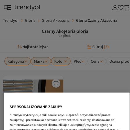
Trendyol
Gloria
Gloria Akcesoria
Gloria Czarny Akcesoria
Czarny Akcesoria
Gloria
1+ prod.
Najistotniejsze
Filtruj
(
3
)
Kategoria
Marka
Kolor
Płeć
Cena
Ocena prod
SPERSONALIZOWANE ZAKUPY
"Trendyol wykorzystuje pliki cookie, aby: - ulepszać i optymalizować proces
zakupowy; - przedstawiać spersonalizowane treści i reklamy, dostosowane do
zainteresowań zakupowych klienta. Klikając „Akceptuję”, wyrażasz zgodę na
wykorzystywanie przez nas plików cookie w celach wymienionych powyżej oraz, w