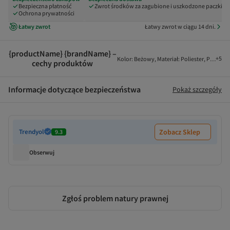
Bezpieczna płatność
Zwrot środków za zagubione i uszkodzone paczki
Ochrona prywatności
Łatwy zwrot
Łatwy zwrot w ciągu 14 dni.
{productName} {brandName} –
+
5
Kolor
:
Beżowy
,
Materiał
:
Poliester
,
Pochodz
cechy produktów
Informacje dotyczące bezpieczeństwa
Pokaż szczegóły
Trendyol
Zobacz Sklep
9.3
Obserwuj
Zgłoś problem natury prawnej