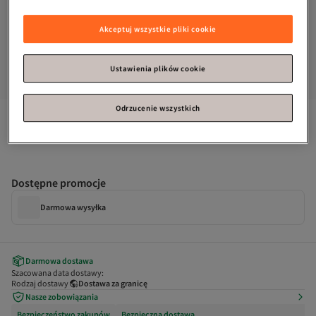
Akceptuj wszystkie pliki cookie
Ustawienia plików cookie
Odrzucenie wszystkich
Helen's Home
Podzielona kosmetyczka Organizator 
kosmetyczki typu podróżnego
Dostępne promocje
Darmowa wysyłka
Darmowa dostawa
Szacowana data dostawy:
Rodzaj dostawy
Dostawa za granicę
Nasze zobowiązania
Bezpieczeństwo zakupów
Bezpieczna dostawa