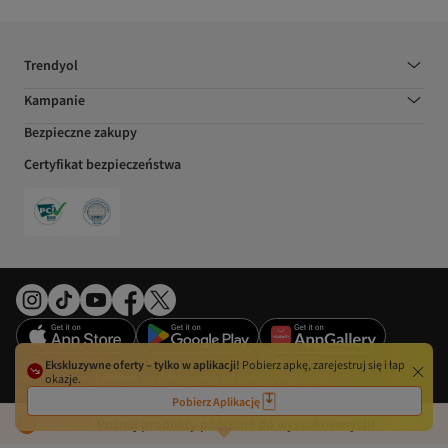
Trendyol
Kampanie
Bezpieczne zakupy
Certyfikat bezpieczeństwa
Preferencje plików cookie
Akt o usługach cyfrowych
Polityka prywatności
Ekskluzywne oferty – tylko w aplikacji!
Pobierz apkę, zarejestruj się i łap
Regulamin
Stopka
Prawo do odstąpienia od umowy
Organy UE
okazje.
Warunki użytkowania
Pobierz Aplikację
©2026 DSM Grup Danışmanlık İletişim ve Satış Tic. A.Ş. – Wszelkie prawa
zastrzeżone.
Poznaj produkty podobne do wyszukiwanych!