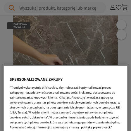
Wyszukaj produkt, kategorię lub markę
DARMOWA
WYSYŁKA
SPERSONALIZOWANE ZAKUPY
"Trendyol wykorzystuje pliki cookie, aby: - ulepszać i optymalizować proces
zakupowy; - przedstawiać spersonalizowane treści i reklamy, dostosowane do
zainteresowań zakupowych klienta. Klikając „Akceptuję”, wyrażasz zgodę na
wykorzystywanie przez nas plików cookie w celach wymienionych powyżej oraz, w
stosownych przypadkach, na udostępnianie ich stronom trzecim, w tym spoza UE
(USA, Turcja). W każdej chwili możesz zmienić decyzję w ustawieniach plików
cookie w sekcji „Ustawienia”. W przypadku niewyrażenia zgody będziemy używać
wyłącznie tych plików cookie, które są z technicznego punktu widzenia niezbędne.
Aby uzyskać więcej informacji, zapoznaj się z naszą
polityką prywatności
."