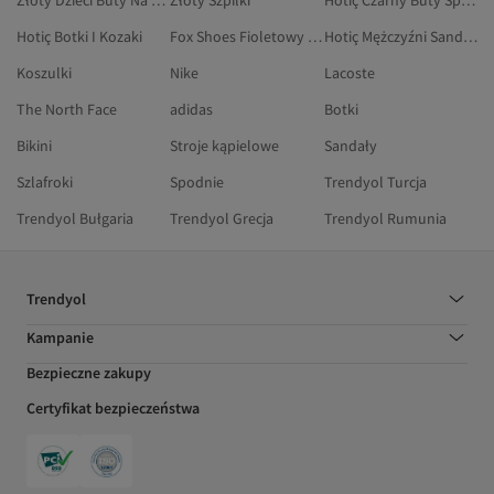
Złoty Dzieci Buty Na Płaskim Obcasie
Złoty Szpilki
Hotiç Czarny Buty Sportowe
Hotiç Botki I Kozaki
Fox Shoes Fioletowy Buty Na Co Dzień
Hotiç Mężczyźni Sandały I Kapcie
Koszulki
Nike
Lacoste
The North Face
adidas
Botki
Bikini
Stroje kąpielowe
Sandały
Szlafroki
Spodnie
Trendyol Turcja
Trendyol Bułgaria
Trendyol Grecja
Trendyol Rumunia
Trendyol
Kampanie
Bezpieczne zakupy
Certyfikat bezpieczeństwa