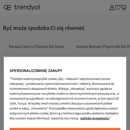
Być może spodoba Ci się również
Karaca Czarny Filiżanki Do Kawy
Karaca Beżowy Pojemniki Do 
Popularne Marki
Összes megtekintése
SPERSONALIZOWANE ZAKUPY
Karaca Zielony Pojemniki Do Przechowywania
Karaca Brązowy Garnki
Karaca Żółty Pojemniki Do Przechowywania
"Trendyol wykorzystuje pliki cookie, aby: - ulepszać i optymalizować proces
Karaca Szary Pojemniki Do Przechowywania
Karaca Beżowy Przygotowywanie Napojów
Karaca Brązowy Dom I Meble
zakupowy; - przedstawiać spersonalizowane treści i reklamy, dostosowane do
zainteresowań zakupowych klienta. Klikając „Akceptuję”, wyrażasz zgodę na
Karaca Pojemniki Do Przechowywania
Karaca Brązowy Naczynia I Kuchnia
Karaca Czarny Maszyny Do Parzenia Herbaty
wykorzystywanie przez nas plików cookie w celach wymienionych powyżej oraz, w
stosownych przypadkach, na udostępnianie ich stronom trzecim, w tym spoza UE
Karaca Szary Maszyny Do Parzenia Herbaty
Karaca Maszyny Do Parzenia Herbaty
Karaca Beżowy Gotowanie
(USA, Turcja). W każdej chwili możesz zmienić decyzję w ustawieniach plików
cookie w sekcji „Ustawienia”. W przypadku niewyrażenia zgody będziemy używać
Karaca Szary Produkty Do Prezentacji Herbaty I Kawy
Karaca Wielokolorowy Dom I Meble
Karaca Biały Produkty Do Prezentacji Herbaty I Kawy
wyłącznie tych plików cookie, które są z technicznego punktu widzenia niezbędne.
Aby uzyskać więcej informacji, zapoznaj się z naszą
polityką prywatności
."
Karaca Różowy Zestawy Blenderów
Karaca Zielony Poszwy Na Kołdrę Dwuosobową
Karaca Złoty Produkty Do Prezentacji Herbaty I Kawy