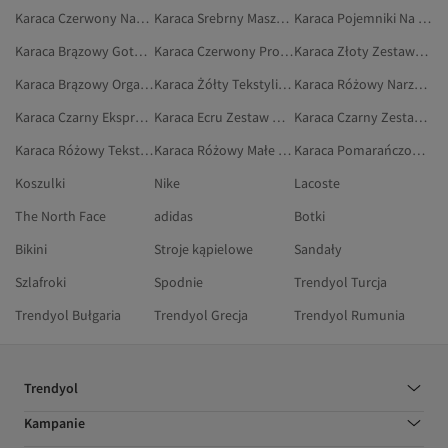
Karaca Czerwony Naczynia I Kuchnia
Karaca Srebrny Maszyny Do Parzenia Herbaty
Karaca Pojemniki Na Lunch
Karaca Brązowy Gotowanie
Karaca Czerwony Produkty Do Prezentacji Herbaty I Kawy
Karaca Złoty Zestawy Śniadaniowe
Karaca Brązowy Organizacja Kuchni
Karaca Żółty Tekstylia Domowe
Karaca Różowy Narzuty Jednoosobowe I Zestawy Narzut
Karaca Czarny Ekspres Do Kawy
Karaca Ecru Zestaw Obiadowy
Karaca Czarny Zestawy Szczypiec Do Serwowania
Karaca Różowy Tekstylia Do Sypialni
Karaca Różowy Małe Urządzenia AGD
Karaca Pomarańczowy Naczynia I Kuchnia
Koszulki
Nike
Lacoste
The North Face
adidas
Botki
Bikini
Stroje kąpielowe
Sandały
Szlafroki
Spodnie
Trendyol Turcja
Trendyol Bułgaria
Trendyol Grecja
Trendyol Rumunia
Trendyol
Kampanie