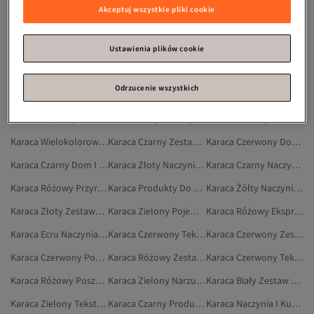
Karaca Biały Artykuły Gospodarstwa Domowego
Karaca Pomarańczowy Dom I Meble
Karaca Wielokolorowy Talerze Na Danie Główne
Akceptuj wszystkie pliki cookie
Karaca Złoty Zestaw Obiadowy
Karaca Filiżanki Do Kawy
Karaca Artykuły Gospodarstwa Domowego
Karaca Różowy Ekspres Do Kawy
Karaca Poszwy Na Kołdrę Dwuosobową
Karaca Zielony Naczynia I Kuchnia
Ustawienia plików cookie
Karaca Biały Frytkownice I Frytkownice Beztłuszczowe
Karaca Szary Filiżanki Do Kawy
Karaca Czarny Zestawy Blenderów
Odrzucenie wszystkich
Karaca Szary Naczynia I Kuchnia
Karaca Filiżanka Do Herbaty
Karaca Biały Parzenie Herbaty I Kawy
Karaca Brązowy Zastawa Stołowa
Karaca Żółty Poszwy Na Kołdrę Dwuosobową
Karaca Różowy Dom I Meble
Karaca Wielokolorowy Organizacja Kuchni
Karaca Czarny Zestaw Obiadowy
Karaca Czerwony Dom I Meble
Karaca Czarny Dom I Meble
Karaca Złoty Naczynia I Kuchnia
Karaca Czarny Naczynia I Kuchnia
Karaca Różowy Przyrządzanie Potraw
Karaca Produkty Do Prezentacji Herbaty I Kawy
Karaca Żółty Naczynia I Kuchnia
Karaca Złoty Zestawy Szczypiec Do Serwowania
Karaca Zielony Pojemniki Na Lunch
Karaca Różowy Ekspres Do Kawy Po Turecku
Karaca Ecru Naczynia I Kuchnia
Karaca Czerwony Tekstylia Do Sypialni
Karaca Czerwony Zestawy Blenderów
Karaca Czerwony Poszwy Na Kołdrę Dwuosobową
Karaca Różowy Zestawy Narzut
Karaca Czerwony Tekstylia Domowe
Karaca Różowy Poszwy Na Kołdrę Dwuosobową
Karaca Zielony Narzuty Jednoosobowe I Zestawy Narzut
Karaca Biały Zestaw Obiadowy
Karaca Zielony Tekstylia Domowe
Karaca Czarny Produkty Do Prezentacji Herbaty I Kawy
Karaca Naczynia I Kuchnia