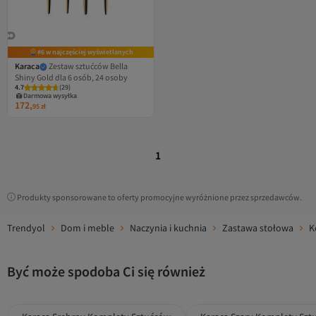
#6 w najczęściej wyświetlanych
Karaca
Zestaw sztućców Bella
Shiny Gold dla 6 osób, 24 osoby
4.7
(
29
)
Darmowa wysyłka
172,
95
zł
1
Produkty sponsorowane to oferty promocyjne wyróżnione przez sprzedawców.
Trendyol
Dom i meble
Naczynia i kuchnia
Zastawa stołowa
K
Być może spodoba Ci się również