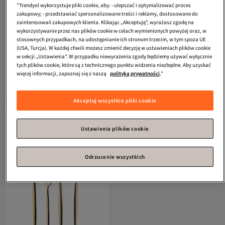
"Trendyol wykorzystuje pliki cookie, aby: - ulepszać i optymalizować proces
zakupowy; - przedstawiać spersonalizowane treści i reklamy, dostosowane do
zainteresowań zakupowych klienta. Klikając „Akceptuję”, wyrażasz zgodę na
wykorzystywanie przez nas plików cookie w celach wymienionych powyżej oraz, w
stosownych przypadkach, na udostępnianie ich stronom trzecim, w tym spoza UE
(USA, Turcja). W każdej chwili możesz zmienić decyzję w ustawieniach plików cookie
w sekcji „Ustawienia”. W przypadku niewyrażenia zgody będziemy używać wyłącznie
Nr 1 pod względem polubień
#5 w najczęściej wyświetlanych
tych plików cookie, które są z technicznego punktu widzenia niezbędne. Aby uzyskać
Karaca
Zestaw widelców, łyżek i
Karaca
Zestaw widelców, łyżek i
więcej informacji, zapoznaj się z naszą
polityką prywatności
."
noży Orion Shiny Gold 30 elementów
noży Orion Matte Gold 30 elementów
Najniższa cena od 7 dni
Najniższa cena od 30 dni
4.6
Darmowa wysyłka
(
1283
)
4.3
Darmowa wysyłka
(
186
)
dla 6 osób
dla 6 osób
Najniższa cena od 7 dni
Najniższa cena od 30 dni
195,
198,
97
zł
33
zł
Akceptuj wszystkie pliki cookie
Ustawienia plików cookie
Odrzucenie wszystkich