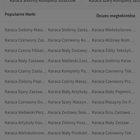
Karaca Srebrny Komplety Sztućców
Karaca Szary Komplety Szt
Popularne Marki
Összes megtekintése
Karaca Srebrny Maszyny Do Parzenia Herbaty
Karaca Srebrny Zastawa Stołowa
Karaca Wielokolorowy Zastawa Stołowa
Karaca Czerwony Zastawa Stołowa
Karaca Czerwony Komplety Poszewek Na Kołdrę Pojedynczą
Karaca Różowy Komplet Pościeli
Karaca Czarny Filiżanki Do Kawy
Karaca Biały Zestawy Śniadaniowe
Karaca Żółty Tekstylia Domowe
Karaca Biały Zastawa Stołowa
Karaca Niebieski Zastawa Stołowa
Karaca Srebrny Parzenie Herbaty I Kawy
Karaca Czarny Zastawa Stołowa
Karaca Komplety Poszewek Na Kołdrę Pojedynczą
Karaca Czerwony Tekstylia Do Sypialni
Karaca Zielony Pojemniki Do Przechowywania
Karaca Czarny Maszyny Do Parzenia Herbaty
Karaca Czerwony Przyrządzanie Potraw
Karaca Szary Zastawa Stołowa
Karaca Biały Artykuły Gospodarstwa Domowego
Karaca Biały Pojemniki Do Przechowywania
Karaca Czerwony Dom I Meble
Karaca Szary Maszyny Do Parzenia Herbaty
Karaca Maszyny Do Parzenia Herbaty
Karaca Niebieski Parzenie Herbaty I Kawy
Karaca Zestawy Śniadaniowe
Karaca Ecru Zastawa Stołowa
Karaca Artykuły Gospodarstwa Domowego
Karaca Zielony Poszwy Na Kołdrę Dwuosobową
Karaca Biały Zestaw Obiadowy
Karaca Wielokolorowy Zestawy Śniadaniowe
Karaca Biały Produkty Do Prezentacji Herbaty I Kawy
Karaca Czerwony Tekstylia Domowe