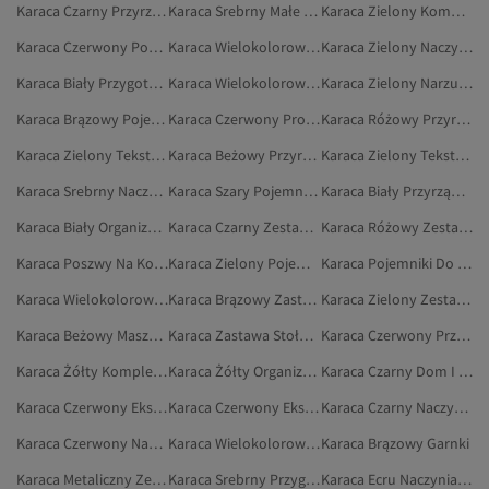
Karaca Czarny Przyrządzanie Potraw
Karaca Srebrny Małe Urządzenia AGD
Karaca Zielony Komplet Pościeli
Karaca Czerwony Poszwy Na Kołdrę Dwuosobową
Karaca Wielokolorowy Naczynia I Kuchnia
Karaca Zielony Naczynia I Kuchnia
Karaca Biały Przygotowywanie Napojów
Karaca Wielokolorowy Zestaw Obiadowy
Karaca Zielony Narzuty Jednoosobowe I Zestawy Narzut
Karaca Brązowy Pojemniki Do Przechowywania
Karaca Czerwony Produkty Do Prezentacji Herbaty I Kawy
Karaca Różowy Przyrządzanie Potraw
Karaca Zielony Tekstylia Do Sypialni
Karaca Beżowy Przyrządzanie Potraw
Karaca Zielony Tekstylia Domowe
Karaca Srebrny Naczynia I Kuchnia
Karaca Szary Pojemniki Do Przechowywania
Karaca Biały Przyrządzanie Potraw
Karaca Biały Organizacja Kuchni
Karaca Czarny Zestaw Obiadowy
Karaca Różowy Zestawy Blenderów
Karaca Poszwy Na Kołdrę Dwuosobową
Karaca Zielony Pojemniki Na Lunch
Karaca Pojemniki Do Przechowywania
Karaca Wielokolorowy Pojemniki Do Przechowywania
Karaca Brązowy Zastawa Stołowa
Karaca Zielony Zestawy Narzut
Karaca Beżowy Maszyny Do Parzenia Herbaty
Karaca Zastawa Stołowa
Karaca Czerwony Przygotowywanie Napojów
Karaca Żółty Komplet Pościeli
Karaca Żółty Organizacja Kuchni
Karaca Czarny Dom I Meble
Karaca Czerwony Ekspres Do Kawy
Karaca Czerwony Ekspres Do Kawy Po Turecku
Karaca Czarny Naczynia I Kuchnia
Karaca Czerwony Naczynia I Kuchnia
Karaca Wielokolorowy Talerze Na Danie Główne
Karaca Brązowy Garnki
Karaca Metaliczny Zestawy Blenderów
Karaca Srebrny Przygotowywanie Napojów
Karaca Ecru Naczynia I Kuchnia