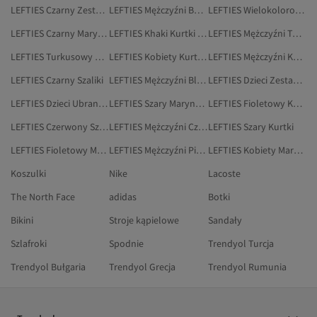
LEFTIES Czarny Zestawy Dwuczęściowe
LEFTIES Mężczyźni Botki
LEFTIES Wielokolorowy Marynarki I Kamizelki
LEFTIES Czarny Marynarki
LEFTIES Khaki Kurtki Zimowe
LEFTIES Mężczyźni Torebki Na Ramię
LEFTIES Turkusowy Zestawy Dwuczęściowe
LEFTIES Kobiety Kurtki Zimowe
LEFTIES Mężczyźni Kapcie
LEFTIES Czarny Szaliki
LEFTIES Mężczyźni Bluzy
LEFTIES Dzieci Zestawy Dwuczęściowe
LEFTIES Dzieci Ubranka Dla Niemowląt
LEFTIES Szary Marynarki I Kamizelki
LEFTIES Fioletowy Kurtki
LEFTIES Czerwony Szaliki
LEFTIES Mężczyźni Czapki
LEFTIES Szary Kurtki
LEFTIES Fioletowy Marynarki I Kamizelki
LEFTIES Mężczyźni Piżamy
LEFTIES Kobiety Marynarki I Kamizelki
Koszulki
Nike
Lacoste
The North Face
adidas
Botki
Bikini
Stroje kąpielowe
Sandały
Szlafroki
Spodnie
Trendyol Turcja
Trendyol Bułgaria
Trendyol Grecja
Trendyol Rumunia