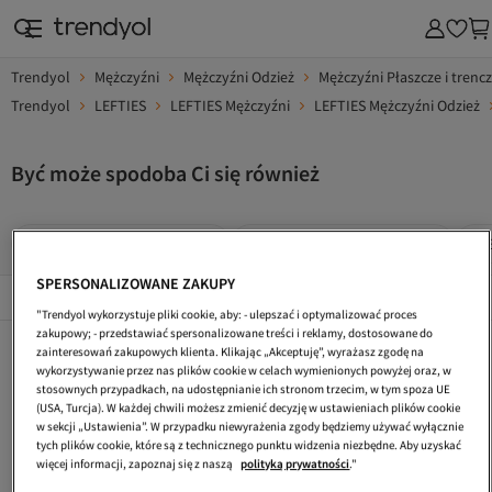
Trendyol
Mężczyźni
Mężczyźni Odzież
Mężczyźni Płaszcze i trenc
Trendyol
LEFTIES
LEFTIES Mężczyźni
LEFTIES Mężczyźni Odzież
Być może spodoba Ci się również
LEFTIES Mężczyźni Trencze
LEFTIES Mężczyźni Płaszcze
LE
SPERSONALIZOWANE ZAKUPY
Popularne Marki
Összes megtekintése
"Trendyol wykorzystuje pliki cookie, aby: - ulepszać i optymalizować proces
zakupowy; - przedstawiać spersonalizowane treści i reklamy, dostosowane do
LEFTIES Płaszcze
LEFTIES Trencze
LEFTIES Mężczyźni Odzież
zainteresowań zakupowych klienta. Klikając „Akceptuję”, wyrażasz zgodę na
wykorzystywanie przez nas plików cookie w celach wymienionych powyżej oraz, w
LEFTIES Szary Płaszcze
LEFTIES Szary Płaszcze I Kurtki
LEFTIES Mężczyźni Majtki
stosownych przypadkach, na udostępnianie ich stronom trzecim, w tym spoza UE
(USA, Turcja). W każdej chwili możesz zmienić decyzję w ustawieniach plików cookie
LEFTIES Mężczyźni Skarpety
LEFTIES Mężczyźni Kurtki
LEFTIES Khaki Płaszcze I Kurtki
w sekcji „Ustawienia”. W przypadku niewyrażenia zgody będziemy używać wyłącznie
tych plików cookie, które są z technicznego punktu widzenia niezbędne. Aby uzyskać
LEFTIES Khaki Płaszcze
LEFTIES Mężczyźni Kurtki Zimowe
LEFTIES Dzieci Płaszcze
więcej informacji, zapoznaj się z naszą
polityką prywatności
."