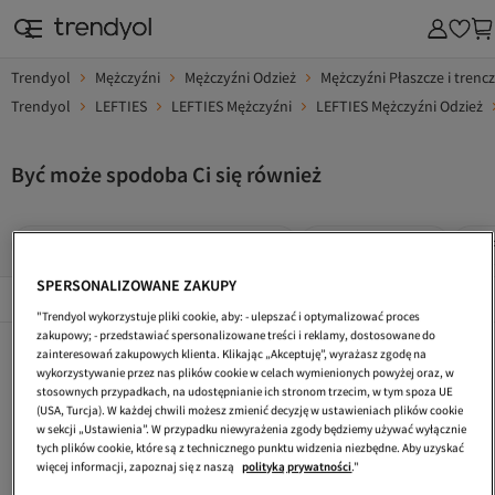
Trendyol
Mężczyźni
Mężczyźni Odzież
Mężczyźni Płaszcze i trenc
Trendyol
LEFTIES
LEFTIES Mężczyźni
LEFTIES Mężczyźni Odzież
Być może spodoba Ci się również
LEFTIES Mężczyźni Płaszcze I Trencze
LEFTIES Trencze
LEF
SPERSONALIZOWANE ZAKUPY
Popularne Marki
Összes megtekintése
"Trendyol wykorzystuje pliki cookie, aby: - ulepszać i optymalizować proces
zakupowy; - przedstawiać spersonalizowane treści i reklamy, dostosowane do
LEFTIES Mężczyźni Szaliki
LEFTIES Mężczyźni Majtki
LEFTIES Mężczyźni Odzież
zainteresowań zakupowych klienta. Klikając „Akceptuję”, wyrażasz zgodę na
wykorzystywanie przez nas plików cookie w celach wymienionych powyżej oraz, w
LEFTIES Beżowy Płaszcze I Trencze
LEFTIES Mężczyźni Dżinsy
LEFTIES Zestawy Dwuczęściowe
stosownych przypadkach, na udostępnianie ich stronom trzecim, w tym spoza UE
(USA, Turcja). W każdej chwili możesz zmienić decyzję w ustawieniach plików cookie
LEFTIES Kobiety Płaszcze
LEFTIES Niebieski Płaszcze I Trencze
LEFTIES Mężczyźni Kurtki
w sekcji „Ustawienia”. W przypadku niewyrażenia zgody będziemy używać wyłącznie
tych plików cookie, które są z technicznego punktu widzenia niezbędne. Aby uzyskać
LEFTIES Dzieci Płaszcze I Kurtki
LEFTIES Mężczyźni Płaszcze I Kurtki
LEFTIES Dzieci Płaszcze
więcej informacji, zapoznaj się z naszą
polityką prywatności
."