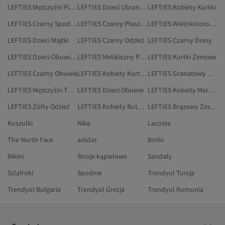
LEFTIES Mężczyźni Piżamy
LEFTIES Dzieci Ubranka Dla Niemowląt
LEFTIES Kobiety Kurtki
LEFTIES Czarny Spodnie Dresowe
LEFTIES Czarny Płaszcze I Kurtki
LEFTIES Wielokolorowy Marynarki I Kamizelki
LEFTIES Dzieci Majtki
LEFTIES Czarny Odzież
LEFTIES Czarny Dresy
LEFTIES Dzieci Obuwie Biurowe
LEFTIES Metaliczny Płaszcze I Trencze
LEFTIES Kurtki Zimowe
LEFTIES Czarny Obuwie
LEFTIES Kobiety Kurtki Zimowe
LEFTIES Granatowy Płaszcze I Kurtki
LEFTIES Mężczyźni Torby I Torebki
LEFTIES Dzieci Obuwie
LEFTIES Kobiety Marynarki I Kamizelki
LEFTIES Żółty Odzież
LEFTIES Kobiety Buty Na Koturnie
LEFTIES Brązowy Zestawy Dwuczęściowe
Koszulki
Nike
Lacoste
The North Face
adidas
Botki
Bikini
Stroje kąpielowe
Sandały
Szlafroki
Spodnie
Trendyol Turcja
Trendyol Bułgaria
Trendyol Grecja
Trendyol Rumunia