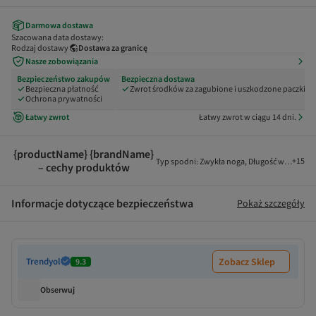
Darmowa dostawa
Szacowana data dostawy:
Rodzaj dostawy
Dostawa za granicę
Nasze zobowiązania
Bezpieczeństwo zakupów
Bezpieczna dostawa
Bezpieczna płatność
Zwrot środków za zagubione i uszkodzone paczki
Ochrona prywatności
Łatwy zwrot
Łatwy zwrot w ciągu 14 dni.
{productName} {brandName}
+
15
Typ spodni
:
Zwykła noga
,
Długość wewnętrz
– cechy produktów
Informacje dotyczące bezpieczeństwa
Pokaż szczegóły
Trendyol
Zobacz Sklep
9.3
Obserwuj