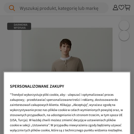
Wyszukaj produkt, kategorię lub markę
DARMOWA
WYSYŁKA
SPERSONALIZOWANE ZAKUPY
"Trendyol wykorzystuje pliki cookie, aby: - ulepszać i optymalizować proces
zakupowy; - przedstawiać spersonalizowane treści i reklamy, dostosowane do
zainteresowań zakupowych klienta. Klikając „Akceptuję”, wyrażasz zgodę na
wykorzystywanie przez nas plików cookie w celach wymienionych powyżej oraz, w
stosownych przypadkach, na udostępnianie ich stronom trzecim, w tym spoza UE
(USA, Turcja). W każdej chwili możesz zmienić decyzję w ustawieniach plików
cookie w sekcji „Ustawienia”. W przypadku niewyrażenia zgody będziemy używać
wyłącznie tych plików cookie, które są z technicznego punktu widzenia niezbędne.