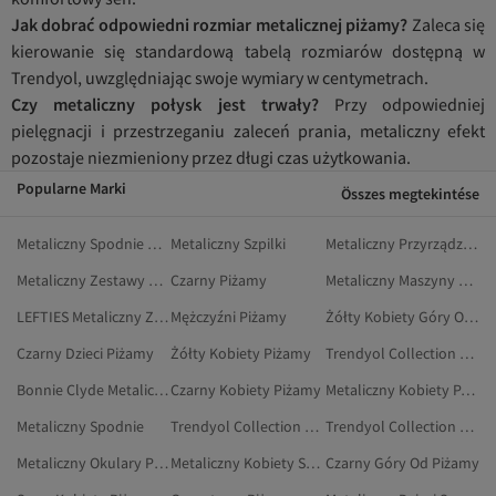
Jak dobrać odpowiedni rozmiar metalicznej piżamy?
Zaleca się
kierowanie się standardową tabelą rozmiarów dostępną w
Trendyol, uwzględniając swoje wymiary w centymetrach.
Czy metaliczny połysk jest trwały?
Przy odpowiedniej
pielęgnacji i przestrzeganiu zaleceń prania, metaliczny efekt
pozostaje niezmieniony przez długi czas użytkowania.
Popularne Marki
Összes megtekintése
Metaliczny Spodnie Dresowe
Metaliczny Szpilki
Metaliczny Przyrządzanie Potraw
Metaliczny Zestawy Dresowe
Czarny Piżamy
Metaliczny Maszyny Do Parzenia Herbaty
LEFTIES Metaliczny Zestawy Piżamowe
Mężczyźni Piżamy
Żółty Kobiety Góry Od Piżamy
Czarny Dzieci Piżamy
Żółty Kobiety Piżamy
Trendyol Collection Mężczyźni Piżamy
Bonnie Clyde Metaliczny Piżamy
Czarny Kobiety Piżamy
Metaliczny Kobiety Paski
Metaliczny Spodnie
Trendyol Collection Granatowy Piżamy
Trendyol Collection Beżowy Piżamy
Metaliczny Okulary Przeciwsłoneczne
Metaliczny Kobiety Skarpety
Czarny Góry Od Piżamy