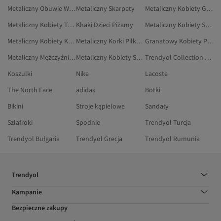
Metaliczny Obuwie Wieczorowe
Metaliczny Skarpety
Metaliczny Kobiety Garnitury
Metaliczny Kobiety Torebki Wieczorowe
Khaki Dzieci Piżamy
Metaliczny Kobiety Szlafroki
Metaliczny Kobiety Korki Piłkarskie
Metaliczny Korki Piłkarskie
Granatowy Kobiety Piżamy
Metaliczny Mężczyźni Skarpety
Metaliczny Kobiety Spinki Do Włosów
Trendyol Collection Bordowy Piżamy
Koszulki
Nike
Lacoste
The North Face
adidas
Botki
Bikini
Stroje kąpielowe
Sandały
Szlafroki
Spodnie
Trendyol Turcja
Trendyol Bułgaria
Trendyol Grecja
Trendyol Rumunia
Trendyol
Kampanie
Bezpieczne zakupy