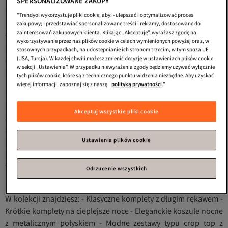
SPERSONALIZOWANE ZAKUPY
Innowacyjne Materiały i Wykończenia
"Trendyol wykorzystuje pliki cookie, aby: - ulepszać i optymalizować proces
Metaliczne piżamy wyróżniają się specjalnym wykończeniem
zakupowy; - przedstawiać spersonalizowane treści i reklamy, dostosowane do
zainteresowań zakupowych klienta. Klikając „Akceptuję”, wyrażasz zgodę na
tkanin, które nadaje im subtelny, świetlisty efekt. Wykorzystane
wykorzystywanie przez nas plików cookie w celach wymienionych powyżej oraz, w
materiały to: - Satyna z metalicznym połyskiem - Miękka
stosownych przypadkach, na udostępnianie ich stronom trzecim, w tym spoza UE
(USA, Turcja). W każdej chwili możesz zmienić decyzję w ustawieniach plików cookie
dzianina z błyszczącą nicią - Welur z metalicznym efektem -
w sekcji „Ustawienia”. W przypadku niewyrażenia zgody będziemy używać wyłącznie
Bawełna z dodatkiem błyszczących włókien
tych plików cookie, które są z technicznego punktu widzenia niezbędne. Aby uzyskać
więcej informacji, zapoznaj się z naszą
polityką prywatności
."
Komfort i Styl w Jednym
Piżamy z metalicznym wykończeniem
są starannie
Akceptuj wszystkie pliki cookie
zaprojektowane, by zapewnić maksymalną wygodę podczas
snu. Każdy komplet charakteryzuje się: - Oddychającą tkaniną,
która reguluje temperaturę ciała - Elastycznymi wykończeniami,
Ustawienia plików cookie
które nie uciskają - Precyzyjnym szyciem, zapewniającym
trwałość - Delikatnym połyskiem, który nie drażni skóry
Odrzucenie wszystkich
Różnorodność Stylów i Fasonów
W kolekcji znajdziesz: - Klasyczne komplety z długim rękawem -
Krótkie komplety na cieplejsze noce - Eleganckie koszule nocne
z metalicznym połyskiem - Modne zestawy typu crop top z