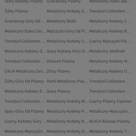
Szary Kobiety Piżamy
Granatowy Piżamy
Metaliczny Dzieci Szpilki
Żółty Piżamy
Metaliczny Kobiety Spódnice
Trendyol Collection Zielony Piżamy
Granatowy Góry Od Piżamy
Metaliczny Botki
Metaliczny Kobiety Zestawy Dwuczęściowe
Metaliczny Dzieci Zestawy Dwuczęściowe
Mężczyźni Góry Od Piżamy
Metaliczny Kobiety Botki
Trendyol Collection Brązowy Piżamy
Metaliczny Kobiety Szpilki
Czarny Mężczyźni Piżamy
Metaliczny Kobiety Obuwie
Szary Kobiety Góry Od Piżamy
Metaliczny Szlafroki
Trendyol Collection Czarny Góry Od Piżamy
Olalook Piżamy
Metaliczny Kobiety Majtki
CALİA Metaliczny Zestawy Piżamowe
Złoty Piżamy
Metaliczny Kobiety Odzież Ciążowa
Żółty Góry Od Piżamy
Penti Metaliczny Piżamy
Trendyol Collection Fioletowy Piżamy
Metaliczny Kobiety Dresy
Szary Piżamy
Trendyol Collection Wielokolorowy Piżamy
Trendyol Collection Czerwony Piżamy
Metaliczny Kobiety Marynarki
Czarny Piżamy Ciążowe
Szary Góry Od Piżamy
Metaliczny Kobiety Paski I Szelki
Metaliczny Mężczyźni Botki
Czarny Kobiety Góry Od Piżamy
Metaliczny Kobiety Buty Na Co Dzień
BLACK Różowy Piżamy
Metaliczny Mężczyźni Botki I Kozaki
Metaliczny Kobiety Obuwie Wieczorowe
Metaliczny Kobiety Torby Listonoszki