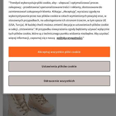
"Trendyol wykorzystuje pliki cookie, aby: - ulepszać i optymalizować proces
zakupowy; - przedstawiać spersonalizowane treści i reklamy, dostosowane do
zainteresowań zakupowych klienta. Klikając „Akceptuję”, wyrażasz zgodę na
wykorzystywanie przez nas plików cookie w celach wymienionych powyżej oraz, w
stosownych przypadkach, na udostępnianie ich stronom trzecim, w tym spoza UE
(USA, Turcja). W każdej chwili możesz zmienić decyzję w ustawieniach plików cookie
w sekcji „Ustawienia”. W przypadku niewyrażenia zgody będziemy używać wyłącznie
tych plików cookie, które są z technicznego punktu widzenia niezbędne. Aby uzyskać
Muggo
Felya Guaranteed Damskie
Muggo
Buty dziecięce unisex Sugar
więcej informacji, zapoznaj się z naszą
polityką prywatności
."
buty z owczej skóry na rzepy,
Guaranteed, wygodne, na deszcz i
Najniższa cena od 30 dni
4.3
(
63
)
4.6
Darmowa wysyłka
(
18
)
odporne na deszcz i śnieg
śnieg, z zamkiem z przodu i
Darmowa wysyłka
Najniższa cena od 30 dni
futerkiem wewnątrz.
294,
209,
80
zł
24
zł
Akceptuj wszystkie pliki cookie
Ustawienia plików cookie
Odrzucenie wszystkich