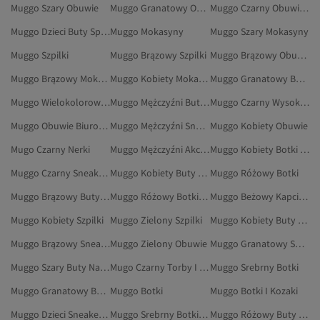
Muggo Szary Obuwie
Muggo Granatowy Obuwie
Muggo Czarny Obuwie Biurowe
Muggo Dzieci Buty Sportowe
Muggo Mokasyny
Muggo Szary Mokasyny
Muggo Szpilki
Muggo Brązowy Szpilki
Muggo Brązowy Obuwie Biurowe
Muggo Brązowy Mokasyny
Muggo Kobiety Mokasyny
Muggo Granatowy Buty Na Co Dzień
Muggo Wielokolorowy Botki I Kozaki
Muggo Mężczyźni Buty Sportowe
Muggo Czarny Wysokie Kozaki
Muggo Obuwie Biurowe
Muggo Mężczyźni Sneakersy
Muggo Kobiety Obuwie
Mugo Czarny Nerki
Muggo Mężczyźni Akcesoria
Muggo Kobiety Botki I Kozaki
Muggo Czarny Sneakersy
Muggo Kobiety Buty Na Co Dzień
Muggo Różowy Botki
Muggo Brązowy Buty Sportowe
Muggo Różowy Botki I Kozaki
Muggo Beżowy Kapcie Domowe
Muggo Kobiety Szpilki
Muggo Zielony Szpilki
Muggo Kobiety Buty Sportowe
Muggo Brązowy Sneakersy
Muggo Zielony Obuwie
Muggo Granatowy Sneakersy
Muggo Szary Buty Na Co Dzień
Mugo Czarny Torby I Torebki
Muggo Srebrny Botki
Muggo Granatowy Buty Sportowe
Muggo Botki
Muggo Botki I Kozaki
Muggo Dzieci Sneakersy
Muggo Srebrny Botki I Kozaki
Muggo Różowy Buty Na Co Dzień