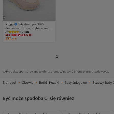
Muggo
Buty dziecięce BUGS
Guaranteed, unisex, z ząbkowaną
Najniższa cena od 30 dni
3.9
Darmowa wysyłka
(
18
)
podeszwą, ocieplane futrem,
Najniższa cena od 30 dni
sznurowane, zapinane na zamek, do
157,
79
zł
deszczu i śniegu.
1
Produkty sponsorowane to oferty promocyjne wyróżnione przez sprzedawców.
Trendyol
Obuwie
Botki i Kozaki
Buty śniegowe
Beżowy Buty 
Być może spodoba Ci się również