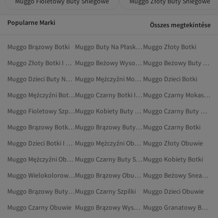
Muggo Fioletowy Buty Śniegowe
Muggo Złoty Buty Śniegowe
Popularne Marki
Összes megtekintése
Muggo Brązowy Botki
Muggo Buty Na Płaskim Obcasie
Muggo Złoty Botki
Muggo Złoty Botki I Kozaki
Muggo Beżowy Wysokie Kozaki
Muggo Beżowy Buty Sportowe
Muggo Dzieci Buty Na Co Dzień
Muggo Mężczyźni Mokasyny
Muggo Dzieci Botki
Muggo Mężczyźni Botki I Kozaki
Muggo Czarny Botki I Kozaki
Muggo Czarny Mokasyny
Muggo Fioletowy Szpilki
Muggo Kobiety Buty Na Płaskim Obcasie
Muggo Czarny Buty Na Płaskim Obcasie
Muggo Brązowy Botki I Kozaki
Muggo Brązowy Buty Na Płaskim Obcasie
Muggo Czarny Botki
Muggo Dzieci Botki I Kozaki
Muggo Mężczyźni Obuwie
Muggo Złoty Obuwie
Muggo Mężczyźni Obuwie Biurowe
Muggo Czarny Buty Sportowe
Muggo Kobiety Botki
Muggo Wielokolorowy Obuwie
Muggo Brązowy Obuwie
Muggo Beżowy Sneakersy
Muggo Brązowy Buty Na Co Dzień
Muggo Czarny Szpilki
Muggo Dzieci Obuwie
Muggo Czarny Obuwie
Muggo Brązowy Wysokie Kozaki
Muggo Granatowy Buty Na Płaskim Obcasie