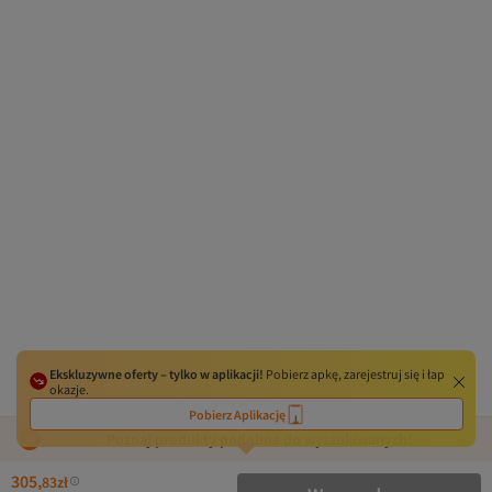
Ekskluzywne oferty – tylko w aplikacji!
Pobierz apkę, zarejestruj się i łap
okazje.
Pobierz Aplikację
Poznaj produkty podobne do wyszukiwanych!
305,
83
zł