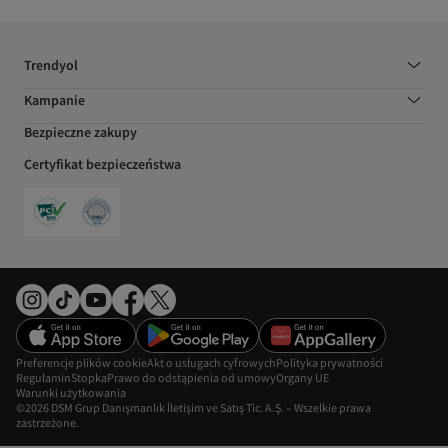
Trendyol
Kampanie
Bezpieczne zakupy
Certyfikat bezpieczeństwa
Preferencje plików cookie
Akt o usługach cyfrowych
Polityka prywatności
Regulamin
Stopka
Prawo do odstąpienia od umowy
Organy UE
Warunki użytkowania
©2026 DSM Grup Danışmanlık İletişim ve Satış Tic. A.Ş. – Wszelkie prawa
zastrzeżone.