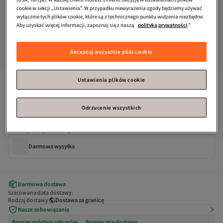
cookie w sekcji „Ustawienia”. W przypadku niewyrażenia zgody będziemy używać
wyłącznie tych plików cookie, które są z technicznego punktu widzenia niezbędne.
Aby uzyskać więcej informacji, zapoznaj się z naszą
polityką prywatności
."
Akceptuj wszystkie pliki cookie
Ustawienia plików cookie
Muggo
Botki damskie Elodie Guaranteed z grubym obcasem i 
wycięciem w kształcie litery V
Odrzucenie wszystkich
Dostępne promocje
Darmowa wysyłka
Darmowa dostawa
Szacowana data dostawy:
Rodzaj dostawy
Dostawa za granicę
Nasze zobowiązania
Bezpieczeństwo zakupów
Bezpieczna dostawa