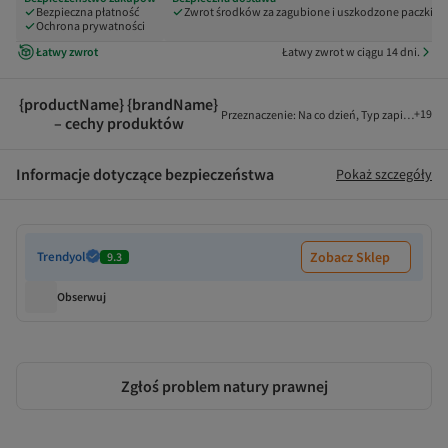
Bezpieczna płatność
Zwrot środków za zagubione i uszkodzone paczki
Ochrona prywatności
Łatwy zwrot
Łatwy zwrot w ciągu 14 dni.
{productName} {brandName}
+
19
Przeznaczenie
:
Na co dzień
,
Typ zapięcia
:
Bez
– cechy produktów
Informacje dotyczące bezpieczeństwa
Pokaż szczegóły
Trendyol
Zobacz Sklep
9.3
Obserwuj
Zgłoś problem natury prawnej