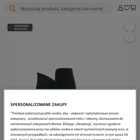
Wyszukaj produkt, kategorię lub markę
DARMOWA
WYSYŁKA
SPERSONALIZOWANE ZAKUPY
"Trendyol wykorzystuje pliki cookie, aby: - ulepszać i optymalizować proces
zakupowy; - przedstawiać spersonalizowane treści i reklamy, dostosowane do
zainteresowań zakupowych klienta. Klikając „Akceptuję”, wyrażasz zgodę na
wykorzystywanie przez nas plików cookie w celach wymienionych powyżej oraz, w
stosownych przypadkach, na udostępnianie ich stronom trzecim, w tym spoza UE
(USA, Turcja). W każdej chwili możesz zmienić decyzję w ustawieniach plików