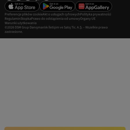
Preferencje plików cookie
Akt o usługach cyfrowych
Polityka prywatności
Regulamin
Stopka
Prawo do odstąpienia od umowy
Organy UE
Warunki użytkowania
©2026 DSM Grup Danışmanlık İletişim ve Satış Tic. A.Ş. – Wszelkie prawa
zastrzeżone.