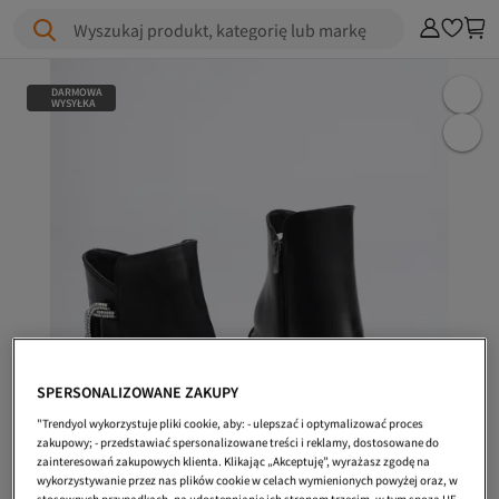
Wyszukaj produkt, kategorię lub markę
DARMOWA
WYSYŁKA
SPERSONALIZOWANE ZAKUPY
"Trendyol wykorzystuje pliki cookie, aby: - ulepszać i optymalizować proces
zakupowy; - przedstawiać spersonalizowane treści i reklamy, dostosowane do
zainteresowań zakupowych klienta. Klikając „Akceptuję”, wyrażasz zgodę na
wykorzystywanie przez nas plików cookie w celach wymienionych powyżej oraz, w
stosownych przypadkach, na udostępnianie ich stronom trzecim, w tym spoza UE