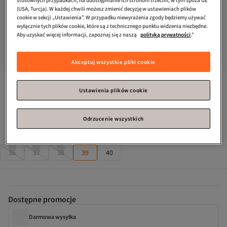
(USA, Turcja). W każdej chwili możesz zmienić decyzję w ustawieniach plików
cookie w sekcji „Ustawienia”. W przypadku niewyrażenia zgody będziemy używać
wyłącznie tych plików cookie, które są z technicznego punktu widzenia niezbędne.
Aby uzyskać więcej informacji, zapoznaj się z naszą
polityką prywatności
."
Akceptuj wszystkie pliki cookie
Muggo
Botki damskie Qadra z ostrym noskiem, grubym 
Ustawienia plików cookie
obcasem, ozdobnymi klamrami i zamkiem błyskawicznym.
Pozostałe sztuki: 1!
Odrzucenie wszystkich
Rozmiar
:
39
36
37
38
39
40
Dostępne promocje
Darmowa wysyłka