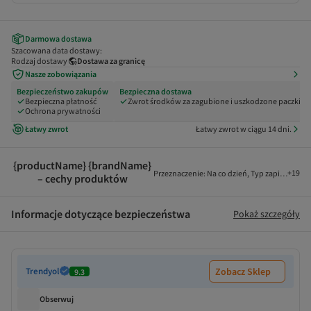
Darmowa dostawa
Szacowana data dostawy:
Rodzaj dostawy
Dostawa za granicę
Nasze zobowiązania
Bezpieczeństwo zakupów
Bezpieczna dostawa
Bezpieczna płatność
Zwrot środków za zagubione i uszkodzone paczki
Ochrona prywatności
Łatwy zwrot
Łatwy zwrot w ciągu 14 dni.
{productName} {brandName}
+
19
Przeznaczenie
:
Na co dzień
,
Typ zapięcia
:
Zam
– cechy produktów
Informacje dotyczące bezpieczeństwa
Pokaż szczegóły
Trendyol
Zobacz Sklep
9.3
Obserwuj