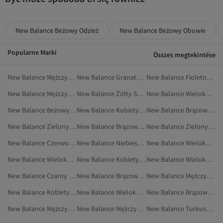
New Balance Beżowy Odzież
New Balance Beżowy Obuwie
Popularne Marki
Összes megtekintése
New Balance Mężczyźni Odzież Sportowa
New Balance Granatowy Odzież Sportowa
New Balance Fioletowy Marynarki I Kamizelki
New Balance Mężczyźni Spodenki Sportowe
New Balance Żółty Sportowe Spodnie Dresowe
New Balance Wielokolorowy Odzież
New Balance Beżowy Buty Do Chodzenia
New Balance Kobiety Sportowe Spodnie Dresowe
New Balance Brązowy Obuwie
New Balance Zielony Sportowe Spodnie Dresowe
New Balance Brązowy Sneakersy
New Balance Zielony Odzież Sportowa
New Balance Czerwony Odzież Sportowa
New Balance Niebieski Sportowe Spodnie Dresowe
New Balance Wielokolorowy Sneakersy
New Balance Wielokolorowy Buty Sportowe
New Balance Kobiety Marynarki I Kamizelki
New Balance Wielokolorowy Obuwie
New Balance Czarny Sportowe Spodnie Dresowe
New Balance Brązowy Buty Sportowe
New Balance Mężczyźni Marynarki Sportowe
New Balance Kobiety Buty Na Płaskim Obcasie
New Balance Wielokolorowy Sport I Turystyka
New Balance Brązowy Buty Na Co Dzień
New Balance Mężczyźni Sportowe Spodnie Dresowe
New Balance Mężczyźni Sneakersy
New Balance Turkusowy Sneakersy