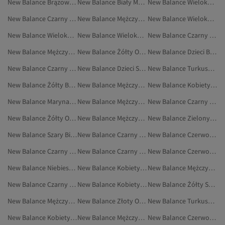
New Balance Brązowy Buty Na Płaskim Obcasie
New Balance Biały Marynarki I Kamizelki
New Balance Wielokolorowy Odzież Outdoorowa
New Balance Czarny Buty Na Płaskim Obcasie
New Balance Mężczyźni Dresy
New Balance Wielokolorowy Buty Na Co Dzień
New Balance Wielokolorowy Buty Na Płaskim Obcasie
New Balance Wielokolorowy Marynarki I Kamizelki
New Balance Czarny Odzież Sportowa
New Balance Mężczyźni Buty Sportowe
New Balance Żółty Odzież
New Balance Dzieci Buty Sportowe
New Balance Czarny Sport I Turystyka
New Balance Dzieci Sneakersy
New Balance Turkusowy Obuwie
New Balance Żółty Buty Sportowe
New Balance Mężczyźni Buty Na Płaskim Obcasie
New Balance Kobiety Buty Sportowe
New Balance Marynarki I Kamizelki
New Balance Mężczyźni Buty Na Co Dzień
New Balance Czarny Buty Sportowe
New Balance Żółty Obuwie
New Balance Mężczyźni Marynarki I Kamizelki
New Balance Zielony Spodenki Sportowe
New Balance Szary Biustonosze Sportowe
New Balance Czarny Dresy
New Balance Czerwony Sport I Turystyka
New Balance Czarny Marynarki I Kamizelki
New Balance Czarny Buty Na Co Dzień
New Balance Czerwony Buty Sportowe
New Balance Niebieski Sneakersy
New Balance Kobiety Koszulki Sportowe
New Balance Mężczyźni Odzież
New Balance Czarny Spodnie Dresowe
New Balance Kobiety Odzież
New Balance Żółty Sport I Turystyka
New Balance Mężczyźni Spodnie Dresowe
New Balance Złoty Obuwie
New Balance Turkusowy Buty Sportowe
New Balance Kobiety Odzież Outdoorowa
New Balance Mężczyźni Sport I Turystyka
New Balance Czerwony Sneakersy