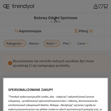
Beżowy Odzież Sportowa
1+ prod.
Najistotniejsze
Filtruj
(
2
)
Kategoria
Marka
Kolor
Płeć
Cena
Wyszukiwanie nie zwróciło żadnych wyników. Być może
spodobają Ci się następujące produkty.
SPERSONALIZOWANE ZAKUPY
"Trendyol wykorzystuje pliki cookie, aby: - ulepszać i optymalizować proces
zakupowy; - przedstawiać spersonalizowane treści i reklamy, dostosowane do
zainteresowań zakupowych klienta. Klikając „Akceptuję”, wyrażasz zgodę na
wykorzystywanie przez nas plików cookie w celach wymienionych powyżej oraz, w