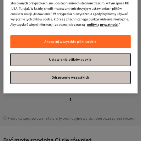
stosownych przypadkach, na udostępnianie ich stronom trzecim, w tym spoza UE
(USA, Turcja). W każdej chwili możesz zmienić decyzję w ustawieniach plików
cookie w sekcji „Ustawienia”. W przypadku niewyrażenia zgody będziemy używać
wyłącznie tych plików cookie, które są z technicznego punktu widzenia niezbędne.
Aby uzyskać więcej informacji, zapoznaj się z naszą
polityką prywatności
."
Akceptuj wszystkie pliki cookie
Ustawienia plików cookie
Slazenger
You Koszulka damska
Camel
5.0
(
1
)
Darmowa wysyłka
52,
Odrzucenie wszystkich
05
zł
1
Produkty sponsorowane to oferty promocyjne wyróżnione przez sprzedawców.
Być może spodoba Ci się również