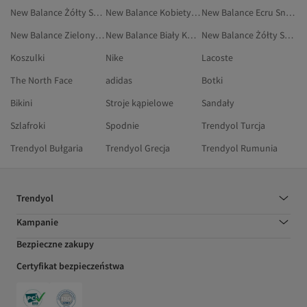
New Balance Żółty Spodnie Dresowe
New Balance Kobiety Legginsy Sportowe
New Balance Ecru Sneakersy
New Balance Zielony Spodnie Dresowe
New Balance Biały Koszulki Sportowe
New Balance Żółty Sneakersy
Koszulki
Nike
Lacoste
The North Face
adidas
Botki
Bikini
Stroje kąpielowe
Sandały
Szlafroki
Spodnie
Trendyol Turcja
Trendyol Bułgaria
Trendyol Grecja
Trendyol Rumunia
Trendyol
Kampanie
Bezpieczne zakupy
Certyfikat bezpieczeństwa