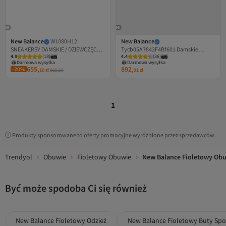
New Balance
W1080H12
New Balance
SNEAKERSY DAMSKIE / DZIEWCZĘCE
Tycb05A7842F4Bf601 Damskie
4.9
(
18
)
4.4
(
36
)
ELEKTRYCZNY FIOLET
trampki Ml408Pl
Darmowa wysyłka
Darmowa wysyłka
655,
892,
-20%
10
zł
815,66
91
zł
1
Produkty sponsorowane to oferty promocyjne wyróżnione przez sprzedawców.
Trendyol
Obuwie
Fioletowy Obuwie
New Balance Fioletowy Ob
Być może spodoba Ci się również
New Balance Fioletowy Odzież
New Balance Fioletowy Buty Sp