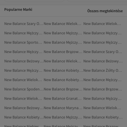
Popularne Marki
Összes megtekintése
New Balance Szary Obuwie
New Balance Wielokolorowy Odzież
New Balance Wielokolorowy Buty Sportowe
New Balance Mężczyźni Marynarki I Kamizelki
New Balance Mężczyźni Odzież Sportowa
New Balance Mężczyźni Buty Na Płaskim Obcasie
New Balance Sportowe Spodnie Dresowe
New Balance Mężczyźni Marynarki Sportowe
New Balance Mężczyźni Sportowe Spodnie Dresowe
New Balance Mężczyźni Buty Na Co Dzień
New Balance Brązowy Buty Na Płaskim Obcasie
New Balance Szary Odzież Sportowa
New Balance Beżowy Sneakersy
New Balance Wielokolorowy Buty Na Co Dzień
New Balance Beżowy Buty Na Co Dzień
New Balance Mężczyźni Spodenki Sportowe
New Balance Kobiety Buty Na Płaskim Obcasie
New Balance Żółty Obuwie
New Balance Wielokolorowy Sport I Turystyka
New Balance Kobiety Marynarki I Kamizelki
New Balance Mężczyźni Buty Sportowe
New Balance Spodenki Sportowe
New Balance Brązowy Buty Na Co Dzień
New Balance Brązowy Buty Sportowe
New Balance Wielokolorowy Outdoor
New Balance Granatowy Odzież Sportowa
New Balance Mężczyźni Dresy
New Balance Beżowy Buty Outdoorowe
New Balance Marynarki I Kamizelki
New Balance Wielokolorowy Sneakersy
New Balance Kobiety Obuwie
New Balance Mężczyźni Spodnie Dresowe
New Balance Kobiety Odzież Sportowa
New Balance Niebieski Sportowe Spodnie Dresowe
New Balance Mężczyźni Buty Do Chodzenia
New Balance Brązowy Sneakersy