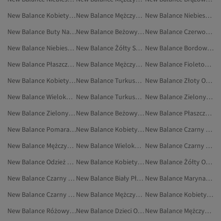
New Balance Kobiety Płaszcze Przeciwdeszczowe
New Balance Mężczyźni Sneakersy
New Balance Niebieski Obuwie
New Balance Buty Na Płaskim Obcasie
New Balance Beżowy Sport I Turystyka
New Balance Czerwony Obuwie
New Balance Niebieski Odzież Sportowa
New Balance Żółty Sportowe Spodnie Dresowe
New Balance Bordowy Obuwie
New Balance Płaszcze Przeciwdeszczowe
New Balance Mężczyźni Odzież
New Balance Fioletowy Kurtki
New Balance Kobiety Sportowe Spodnie Dresowe
New Balance Turkusowy Sneakersy
New Balance Złoty Obuwie
New Balance Wielokolorowy Buty Do Chodzenia
New Balance Turkusowy Buty Sportowe
New Balance Zielony Obuwie
New Balance Zielony Sportowe Spodnie Dresowe
New Balance Beżowy Buty Do Chodzenia
New Balance Płaszcze I Kurtki
New Balance Pomarańczowy Obuwie
New Balance Kobiety Płaszcze I Kurtki
New Balance Czarny Marynarki I Kamizelki
New Balance Mężczyźni Odzież Outdoorowa
New Balance Wielokolorowy Płaszcze I Kurtki
New Balance Czarny Buty Na Płaskim Obcasie
New Balance Odzież Outdoorowa
New Balance Kobiety Odzież Outdoorowa
New Balance Żółty Odzież Sportowa
New Balance Czarny Obuwie
New Balance Biały Płaszcze I Kurtki
New Balance Marynarki Sportowe
New Balance Czarny Sportowe Spodnie Dresowe
New Balance Mężczyźni Sport I Turystyka
New Balance Kobiety Buty Sportowe
New Balance Różowy Obuwie
New Balance Dzieci Obuwie
New Balance Mężczyźni Bluzy Sportowe