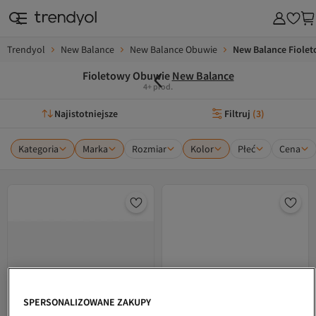
Trendyol
New Balance
New Balance Obuwie
New Balance Fiole
Fioletowy Obuwie
New Balance
4+ prod.
Najistotniejsze
Filtruj
(
3
)
Kategoria
Marka
Rozmiar
Kolor
Płeć
Cena
SPERSONALIZOWANE ZAKUPY