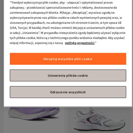
"Trendyol wykorzystuje pliki cookie, aby: - ulepszać i optymalizować proces
zakupowy; - przedstawiać spersonalizowane treści i reklamy, dostosowane do
zainteresowań zakupowych klienta. Klikając „Akceptuję”, wyrażasz zgodę na
wykorzystywanie przez nas plików cookie w celach wymienionych powyżej oraz, w
stosownych przypadkach, na udostępnianie ich stronom trzecim, w tym spoza UE
(USA, Turcja). W każdej chwili możesz zmienić decyzję w ustawieniach plików cookie
w sekcji „Ustawienia”. W przypadku niewyrażenia zgody będziemy używać wyłącznie
tych plików cookie, które są z technicznego punktu widzenia niezbędne. Aby uzyskać
New Balance
327
New Balance
530
więcej informacji, zapoznaj się z naszą
polityką prywatności
."
Darmowa wysyłka
Darmowa wysyłka
773,
856,
74
zł
70
zł
Akceptuj wszystkie pliki cookie
Ustawienia plików cookie
Odrzucenie wszystkich