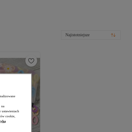
Najistotniejsze
onalizowane
 na
w ustawieniach
ków cookie,
tyką