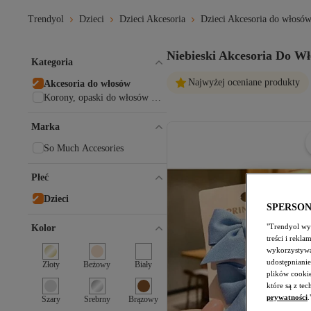
Trendyol
Dzieci
Dzieci Akcesoria
Dzieci Akcesoria do włosó
Niebieski Akcesoria Do Wł
Kategoria
Najwyżej oceniane produkty
Akcesoria do włosów
Korony, opaski do włosów i
spinki
Marka
So Much Accesories
Płeć
Dzieci
SPERSO
"Trendyol wyk
Kolor
treści i rekl
wykorzystywa
udostępnianie
Złoty
Beżowy
Biały
plików cooki
które są z te
prywatności
.
Szary
Srebrny
Brązowy