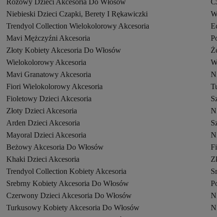
Różowy Dzieci Akcesoria Do Włosów
C
Niebieski Dzieci Czapki, Berety I Rękawiczki
W
Trendyol Collection Wielokolorowy Akcesoria
E
Mavi Mężczyźni Akcesoria
P
Złoty Kobiety Akcesoria Do Włosów
Ż
Wielokolorowy Akcesoria
W
Mavi Granatowy Akcesoria
N
Fiori Wielokolorowy Akcesoria
T
Fioletowy Dzieci Akcesoria
S
Złoty Dzieci Akcesoria
Ni
Arden Dzieci Akcesoria
S
Mayoral Dzieci Akcesoria
N
Beżowy Akcesoria Do Włosów
F
Khaki Dzieci Akcesoria
Z
Trendyol Collection Kobiety Akcesoria
S
Srebrny Kobiety Akcesoria Do Włosów
P
Czerwony Dzieci Akcesoria Do Włosów
Ni
Turkusowy Kobiety Akcesoria Do Włosów
N