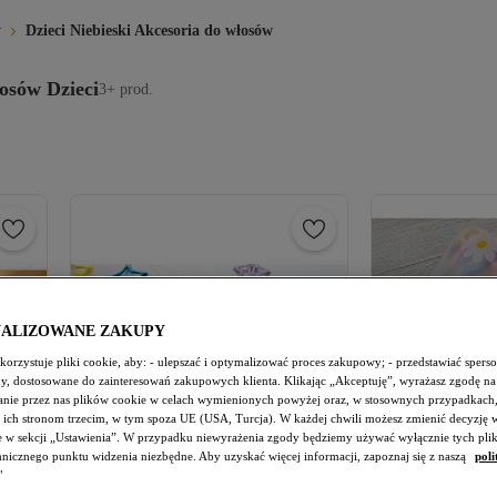
w
Dzieci Niebieski Akcesoria do włosów
osów Dzieci
3+ prod.
NALIZOWANE ZAKUPY
orzystuje pliki cookie, aby: - ulepszać i optymalizować proces zakupowy; - przedstawiać spers
amy, dostosowane do zainteresowań zakupowych klienta. Klikając „Akceptuję”, wyrażasz zgodę na
nie przez nas plików cookie w celach wymienionych powyżej oraz, w stosownych przypadkach,
 ich stronom trzecim, w tym spoza UE (USA, Turcja). W każdej chwili możesz zmienić decyzję 
e w sekcji „Ustawienia”. W przypadku niewyrażenia zgody będziemy używać wyłącznie tych pli
chnicznego punktu widzenia niezbędne. Aby uzyskać więcej informacji, zapoznaj się z naszą
poli
"