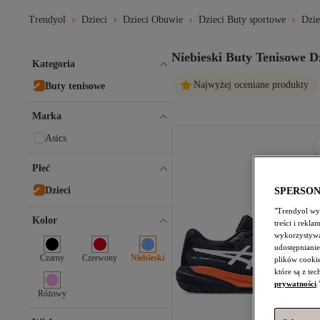
Trendyol
Dzieci
Dzieci Obuwie
Dzieci Buty sportowe
Dzie
Niebieski Buty Tenisowe Dz
Kategoria
Najwyżej oceniane produkty
Buty tenisowe
Marka
Asics
Płeć
Dzieci
SPERSO
"Trendyol wyk
Kolor
treści i rekl
wykorzystywa
udostępnianie
Czarny
Czerwony
Niebieski
plików cooki
które są z te
prywatności
.
Różowy