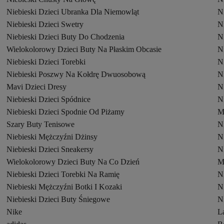
Niebieski Dzieci Ubranka Dla Niemowląt
N
Niebieski Dzieci Swetry
Ni
Niebieski Dzieci Buty Do Chodzenia
N
Wielokolorowy Dzieci Buty Na Płaskim Obcasie
N
Niebieski Dzieci Torebki
N
Niebieski Poszwy Na Kołdrę Dwuosobową
Ni
Mavi Dzieci Dresy
N
Niebieski Dzieci Spódnice
N
Niebieski Dzieci Spodnie Od Piżamy
M
Szary Buty Tenisowe
N
Niebieski Mężczyźni Dżinsy
Ni
Niebieski Dzieci Sneakersy
N
Wielokolorowy Dzieci Buty Na Co Dzień
M
Niebieski Dzieci Torebki Na Ramię
N
Niebieski Mężczyźni Botki I Kozaki
Ni
Niebieski Dzieci Buty Śniegowe
Ni
Nike
L