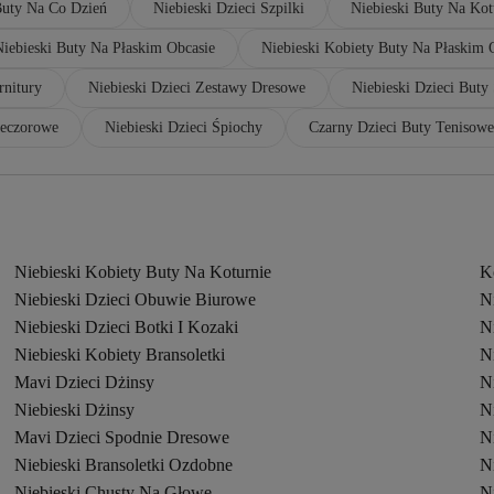
Buty Na Co Dzień
Niebieski Dzieci Szpilki
Niebieski Buty Na Kot
Niebieski Buty Na Płaskim Obcasie
Niebieski Kobiety Buty Na Płaskim 
rnitury
Niebieski Dzieci Zestawy Dresowe
Niebieski Dzieci Buty
ieczorowe
Niebieski Dzieci Śpiochy
Czarny Dzieci Buty Tenisowe
Niebieski Kobiety Buty Na Koturnie
K
Niebieski Dzieci Obuwie Biurowe
Ni
Niebieski Dzieci Botki I Kozaki
Ni
Niebieski Kobiety Bransoletki
N
Mavi Dzieci Dżinsy
Ni
Niebieski Dżinsy
Ni
Mavi Dzieci Spodnie Dresowe
Ni
Niebieski Bransoletki Ozdobne
N
Niebieski Chusty Na Głowę
N