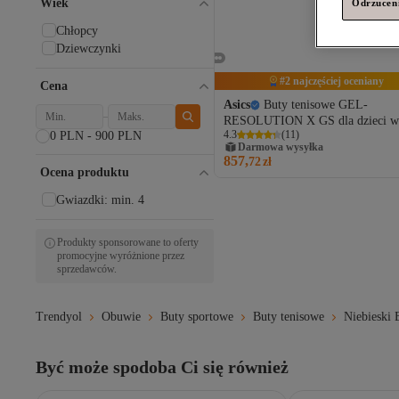
Wiek
Odrzuceni
Chłopcy
Dziewczynki
#2 najczęściej oceniany
Cena
Asics
Buty tenisowe GEL-
RESOLUTION X GS dla dzieci w
4.3
(
11
)
0 PLN - 900 PLN
kolorze czarnym 1044A081-400
Darmowa wysyłka
857,
72
zł
Ocena produktu
Gwiazdki: min. 4
Produkty sponsorowane to oferty
promocyjne wyróżnione przez
sprzedawców.
Trendyol
Obuwie
Buty sportowe
Buty tenisowe
Niebieski 
Być może spodoba Ci się również