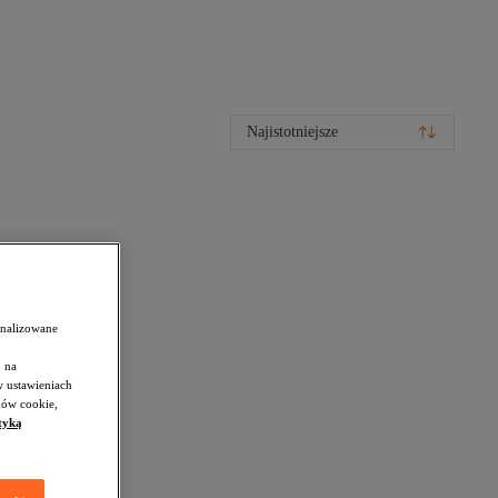
Najistotniejsze
onalizowane
 na
w ustawieniach
ków cookie,
tyką