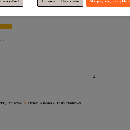
e wszystkich
Ustawienia plików cookie
Akceptuj wszystkie pliki 
1
Buty tenisowe
Dzieci Niebieski Buty tenisowe