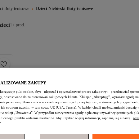
ci Buty tenisowe
Dzieci Niebieski Buty tenisowe
ieci
1+ prod.
NALIZOWANE ZAKUPY
orzystuje pliki cookie, aby: - ulepszać i optymalizować proces zakupowy; - przedstawiać spers
amy, dostosowane do zainteresowań zakupowych klienta. Klikając „Akceptuję”, wyrażasz zgodę na
nie przez nas plików cookie w celach wymienionych powyżej oraz, w stosownych przypadkach,
 ich stronom trzecim, w tym spoza UE (USA, Turcja). W każdej chwili możesz zmienić decyzję 
e w sekcji „Ustawienia”. W przypadku niewyrażenia zgody będziemy używać wyłącznie tych pli
chnicznego punktu widzenia niezbędne. Aby uzyskać więcej informacji, zapoznaj się z naszą
poli
"