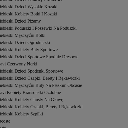
iebieski Dzieci Wysokie Kozaki
ebieski Kobiety Botki I Kozaki
iebieski Dzieci Piżamy
iebieski Poduszki I Poszewki Na Poduszki
iebieski Mężczyźni Botki
ebieski Dzieci Ogrodniczki
iebieski Kobiety Buty Sportowe
iebieski Dzieci Sportowe Spodnie Dresowe
avi Czerwony Nerki
iebieski Dzieci Spodenki Sportowe
ebieski Dzieci Czapki, Berety I Rękawiczki
iebieski Mężczyźni Buty Na Płaskim Obcasie
avi Kobiety Bransoletki Ozdobne
iebieski Kobiety Chusty Na Głowę
ebieski Kobiety Czapki, Berety I Rękawiczki
ebieski Kobiety Szpilki
acoste