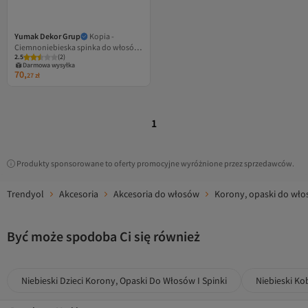
Yumak Dekor Grup
Kopia -
Ciemnoniebieska spinka do włosów
2.5
(
2
)
z suchymi kwiatami - Akcesoria do
Darmowa wysyłka
włosów
70,
27
zł
1
Produkty sponsorowane to oferty promocyjne wyróżnione przez sprzedawców.
Trendyol
Akcesoria
Akcesoria do włosów
Korony, opaski do włos
Być może spodoba Ci się również
Niebieski Dzieci Korony, Opaski Do Włosów I Spinki
Niebieski Ko