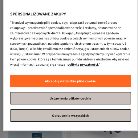
SPERSONALIZOWANE ZAKUPY
"Trendyol wykorzystuje pliki cookie, aby: - ulepszać i optymalizować proces
zakupowy; - przedstawiać spersonalizowane treści i reklamy, dostosowane do
zainteresowań zakupowych klienta. Klikając „Akceptuję”, wyrażasz zgodę na
wykorzystywanie przez nas plików cookie w celach wymienionych powyżej oraz, w
Generic Brand
Zestaw gumek do
Toka Delisi
Kolorowa, szalona
stosownych przypadkach, na udostępnianie ich stronom trzecim, w tym spoza UE
włosów w różnych kolorach (mały
niebieska automatyczna kokardka
(USA, Turcja). W każdej chwili możesz zmienić decyzję w ustawieniach plików cookie
Darmowa wysyłka
5.0
(
23
)
rozmiar)
damska - ręcznie robiona
w sekcji „Ustawienia”. W przypadku niewyrażenia zgody będziemy używać wyłącznie
93,
Darmowa wysyłka
71
zł
52,
tych plików cookie, które są z technicznego punktu widzenia niezbędne. Aby uzyskać
08
zł
więcej informacji, zapoznaj się z naszą
polityką prywatności
."
Akceptuj wszystkie pliki cookie
Ustawienia plików cookie
Odrzucenie wszystkich