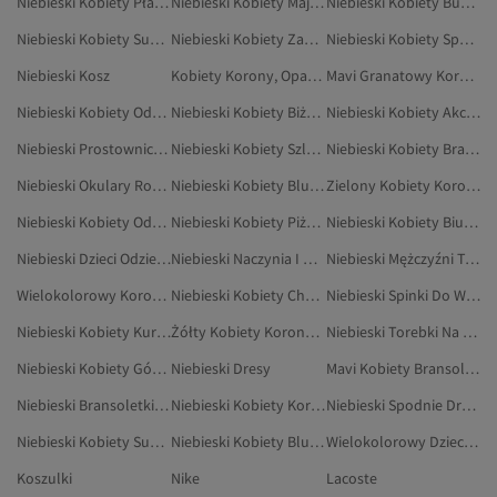
Niebieski Kobiety Płaszcze
Niebieski Kobiety Majtki
Niebieski Kobiety Bustiery
Niebieski Kobiety Sukienki Ciążowe
Niebieski Kobiety Zakryte Stroje Kąpielowe
Niebieski Kobiety Spodnie Od Piżamy
Niebieski Kosz
Kobiety Korony, Opaski Do Włosów I Spinki
Mavi Granatowy Korony, Opaski Do Włosów I Spinki
Niebieski Kobiety Odzież Ciążowa
Niebieski Kobiety Biżuteria
Niebieski Kobiety Akcesoria
Niebieski Prostownica Do Włosów
Niebieski Kobiety Szlafroki
Niebieski Kobiety Bransoletki
Niebieski Okulary Rowerowe
Niebieski Kobiety Bluzki Ciążowe
Zielony Kobiety Korony, Opaski Do Włosów I Spinki
Niebieski Kobiety Odzież Plażowa
Niebieski Kobiety Piżamy
Niebieski Kobiety Biustonosze
Niebieski Dzieci Odzież Domowa
Niebieski Naczynia I Kuchnia
Niebieski Mężczyźni Torebki Na Ramię
Wielokolorowy Korony, Opaski Do Włosów I Spinki
Niebieski Kobiety Chusty Na Głowę
Niebieski Spinki Do Włosów
Niebieski Kobiety Kurtki Zimowe
Żółty Kobiety Korony, Opaski Do Włosów I Spinki
Niebieski Torebki Na Ramię
Niebieski Kobiety Góry Od Piżamy
Niebieski Dresy
Mavi Kobiety Bransoletki
Niebieski Bransoletki Ozdobne
Niebieski Kobiety Korki Piłkarskie
Niebieski Spodnie Dresowe
Niebieski Kobiety Sukienki Na Studniówkę
Niebieski Kobiety Bluzki I Tuniki Ciążowe
Wielokolorowy Dzieci Korony, Opaski Do Włosów I Spinki
Koszulki
Nike
Lacoste