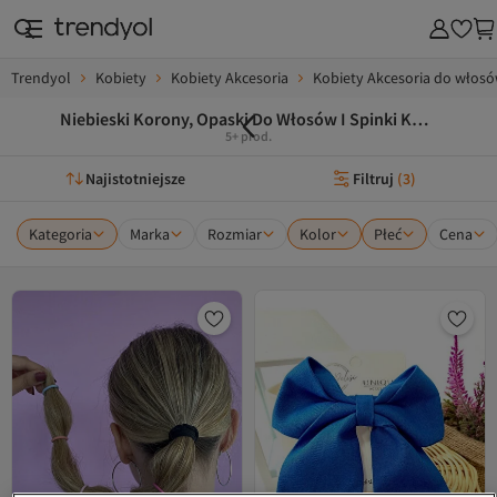
Trendyol
Kobiety
Kobiety Akcesoria
Kobiety Akcesoria do włos
Niebieski Korony, Opaski Do Włosów I Spinki Kobiety
5+ prod.
Najistotniejsze
Filtruj
(
3
)
Kategoria
Marka
Rozmiar
Kolor
Płeć
Cena