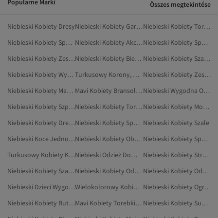
Popularne Marki
Összes megtekintése
Niebieski Kobiety Dresy
Niebieski Kobiety Garnitury
Niebieski Kobiety Torebki Na Ramię
Niebieski Kobiety Spodnie Ciążowe
Niebieski Kobiety Akcesoria Do Włosów
Niebieski Kobiety Spodnie Dresowe
Niebieski Kobiety Zestawy Dwuczęściowe
Niebieski Kobiety Bielizna I Piżamy
Niebieski Kobiety Szaliki
Niebieski Kobiety Wysokie Kozaki
Turkusowy Korony, Opaski Do Włosów I Spinki
Niebieski Kobiety Zestawy Dresowe
Niebieski Kobiety Marynarki I Kamizelki
Mavi Kobiety Bransoletki Ozdobne
Niebieski Wygodna Odzież Domowa
Niebieski Kobiety Szpilki
Niebieski Kobiety Torby Listonoszki
Niebieski Kobiety Mokasyny
Niebieski Kobiety Dresy Ciążowe
Niebieski Kobiety Spodnie Dresowe Ciążowe
Niebieski Kobiety Szale
Niebieski Koce Jednoosobowe
Niebieski Kobiety Obuwie
Niebieski Kobiety Spódnice
Turkusowy Kobiety Korony, Opaski Do Włosów I Spinki
Niebieski Odzież Domowa
Niebieski Kobiety Stroje Kąpielowe
Niebieski Kobiety Szaliki I Szale
Niebieski Kobiety Odzież Domowa
Niebieski Kobiety Odzież
Niebieski Dzieci Wygodna Odzież Domowa
Wielokolorowy Kobiety Korony, Opaski Do Włosów I Spinki
Niebieski Kobiety Ogrodniczki
Niebieski Kobiety Buty Na Co Dzień
Mavi Kobiety Torebki Na Ramię
Niebieski Kobiety Sukienki