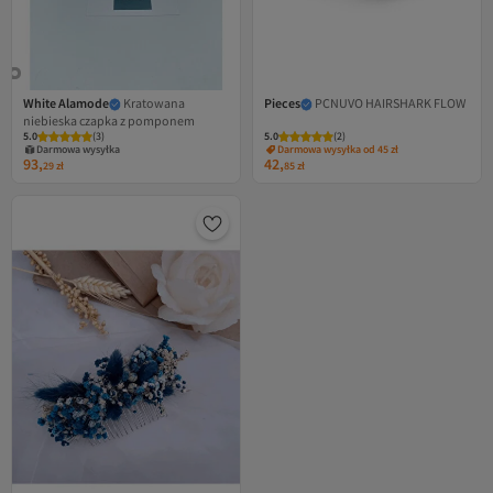
White Alamode
Kratowana
Pieces
PCNUVO HAIRSHARK FLOW
niebieska czapka z pomponem
5.0
(
3
)
5.0
(
2
)
Darmowa wysyłka
Darmowa wysyłka od 45 zł
93,
42,
29
zł
85
zł