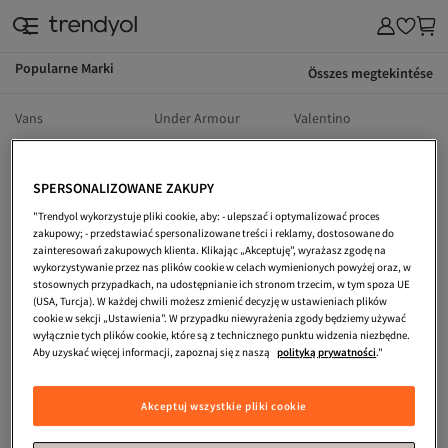
Popularne Marki
Összes megtekintése
Vans
Under Armour
Valentino
Tom Tailor
Skechers
Reebok
Tommy Hilfiger
Nike
Puma
SPERSONALIZOWANE ZAKUPY
New Balance
The North Face
MANGO
"Trendyol wykorzystuje pliki cookie, aby: - ulepszać i optymalizować proces
zakupowy; - przedstawiać spersonalizowane treści i reklamy, dostosowane do
Moschino
Lacoste
Koton
zainteresowań zakupowych klienta. Klikając „Akceptuję”, wyrażasz zgodę na
wykorzystywanie przez nas plików cookie w celach wymienionych powyżej oraz, w
Guess
Fila
Dr Martens
stosownych przypadkach, na udostępnianie ich stronom trzecim, w tym spoza UE
(USA, Turcja). W każdej chwili możesz zmienić decyzję w ustawieniach plików
Crocs
Converse
Geox
cookie w sekcji „Ustawienia”. W przypadku niewyrażenia zgody będziemy używać
wyłącznie tych plików cookie, które są z technicznego punktu widzenia niezbędne.
Champion
Calvin Klein
Birkenstock
Aby uzyskać więcej informacji, zapoznaj się z naszą
polityką prywatności
."
Buffalo
Columbia
adidas
Akceptuj wszystkie pliki cookie
Asics
Trendyol Niemiecki
Trendyol Rumuński