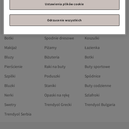
Trendyol Turecki
Trendyol Arabia Saudyjska
Trendyol Zjednoczone Emiraty Arabskie
Ustawienia plików cookie
Alibaba.com
Sukienki
Okulary przeciwsłoneczne
Stroje kąpielowe
Sandały
Buty
Odrzucenie wszystkich
Jeansy
Kolczyki
Spodnie
Botki
Spodnie dresowe
Koszulki
Makijaż
Piżamy
Łazienka
Bluzy
Biżuteria
Botki
Pierścienie
Raki na buty
Buty sportowe
Szpilki
Poduszki
Spódnice
Bluzki
Staniki
Buty codzienne
Nerki
Opaski na rękę
Szlafroki
Swetry
Trendyol Grecki
Trendyol Bulgaria
Trendyol Serbia