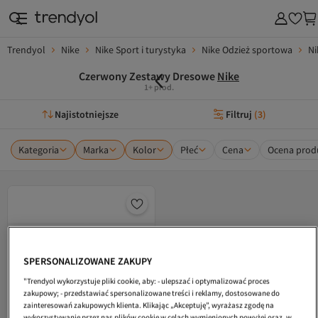
Trendyol
Nike
Nike Sport i turystyka
Nike Odzież sportowa
Ni
Czerwony Zestawy Dresowe
Nike
1+ prod.
Najistotniejsze
Filtruj
(
3
)
Kategoria
Marka
Kolor
Płeć
Cena
Ocena prod
SPERSONALIZOWANE ZAKUPY
"Trendyol wykorzystuje pliki cookie, aby: - ulepszać i optymalizować proces
zakupowy; - przedstawiać spersonalizowane treści i reklamy, dostosowane do
zainteresowań zakupowych klienta. Klikając „Akceptuję”, wyrażasz zgodę na
wykorzystywanie przez nas plików cookie w celach wymienionych powyżej oraz, w