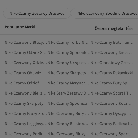
Nike Czarny Zestawy Dresowe
Nike Czerwony Spodnie Dresowe
Popularne Marki
Összes megtekintése
Nike Czerwony Bluzy Sportowe
Nike Czarny Torby Na Siłownię
Nike Czarny Buty Tenisowe
Nike Czarny Odzież Sportowa
Nike Czarny Spodenki Sportowe
Nike Czerwony Sneakersy
Nike Czerwony Odzież Outdoorowa
Nike Czarny Urządzenia Sportowe
Nike Granatowy Zestawy Dresowe
Nike Czarny Obuwie
Nike Czarny Skarpety Sportowe
Nike Czarny Rękawiczki
Nike Czarny Odzież
Nike Czarny Marynarki I Kamizelki
Nike Czarny Buty Sportowe
Nike Czerwony Bielizna I Piżamy
Nike Szary Zestawy Dresowe
Nike Czarny Sport I Turystyka
Nike Czarny Skarpety
Nike Czarny Spódnice
Nike Czerwony Koszulki Sportowe
Nike Czarny Bluzy Sportowe
Nike Czerwony Buty Do Biegania I Treningu
Nike Czarny Dyscypliny Sportowe
Nike Czarny Legginsy Sportowe
Nike Czarny Biustonosze Sportowe
Nike Czarny Bielizna I Piżamy
Nike Czerwony Podkoszulek
Nike Czerwony Bluzy
Nike Czerwony Sportowe Topy Na Ramiączkach