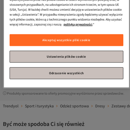
stosownych przypadkach, na udostępnianie ich stronom trzecim, w tym spoza UE
(USA, Turcja). W każdej chwili możesz zmienić decyzję w ustawieniach plików cookie
w sekcji „Ustawienia”. W przypadku niewyrażenia zgody będziemy używać wyłącznie
tych plików cookie, które są z technicznego punktu widzenia niezbędne. Aby uzyskać
więcej informacji, zapoznaj się z naszą
polityką prywatności
."
Nike
M Nk Df Strk Hd Trk Jkt K
Akceptuj wszystkie pliki cookie
Erkek Bluza
4.3
(
11
)
Darmowa wysyłka
258,
93
zł
Ustawienia plików cookie
Odrzucenie wszystkich
1
Produkty sponsorowane to oferty promocyjne wyróżnione przez sprzedawców.
Trendyol
Sport i turystyka
Odzież sportowa
Dresy
Zestawy d
Być może spodoba Ci się również