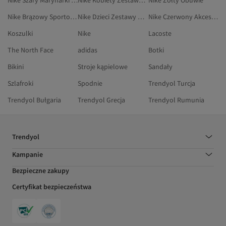
Nike Szary Marynarki Sportowe
Nike Kobiety Zestawy Dresowe
Nike Żółty Obuwie
Nike Brązowy Sportowe Spodnie Dresowe
Nike Dzieci Zestawy Dresowe
Nike Czerwony Akcesoria
Koszulki
Nike
Lacoste
The North Face
adidas
Botki
Bikini
Stroje kąpielowe
Sandały
Szlafroki
Spodnie
Trendyol Turcja
Trendyol Bułgaria
Trendyol Grecja
Trendyol Rumunia
Trendyol
Kampanie
Bezpieczne zakupy
Certyfikat bezpieczeństwa