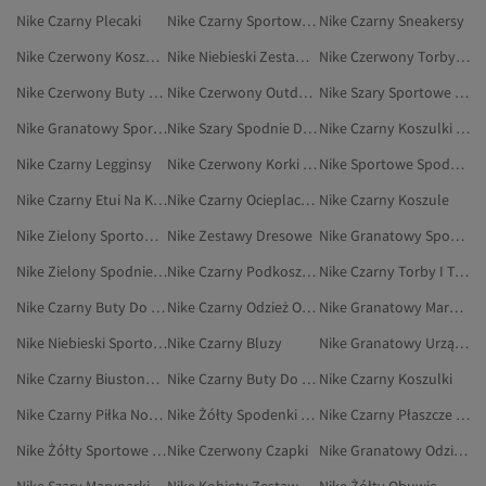
Nike Czarny Plecaki
Nike Czarny Sportowe Topy Na Ramiączkach
Nike Czarny Sneakersy
Nike Czerwony Koszulki
Nike Niebieski Zestawy Dresowe
Nike Czerwony Torby I Torebki
Nike Czerwony Buty Do Chodzenia
Nike Czerwony Outdoor
Nike Szary Sportowe Spodnie Dresowe
Nike Granatowy Sportowe Spodnie Dresowe
Nike Szary Spodnie Dresowe
Nike Czarny Koszulki Sportowe
Nike Czarny Legginsy
Nike Czerwony Korki Piłkarskie
Nike Sportowe Spodnie Dresowe
Nike Czarny Etui Na Karty
Nike Czarny Ocieplacze Na Szyję
Nike Czarny Koszule
Nike Zielony Sportowe Spodnie Dresowe
Nike Zestawy Dresowe
Nike Granatowy Spodnie Dresowe
Nike Zielony Spodnie Dresowe
Nike Czarny Podkoszulek
Nike Czarny Torby I Torebki
Nike Czarny Buty Do Biegania I Treningu
Nike Czarny Odzież Outdoorowa
Nike Granatowy Marynarki Sportowe
Nike Niebieski Sportowe Spodnie Dresowe
Nike Czarny Bluzy
Nike Granatowy Urządzenia Sportowe
Nike Czarny Biustonosze
Nike Czarny Buty Do Chodzenia
Nike Czarny Koszulki
Nike Czarny Piłka Nożna
Nike Żółty Spodenki Sportowe
Nike Czarny Płaszcze Przeciwdeszczowe
Nike Żółty Sportowe Spodnie Dresowe
Nike Czerwony Czapki
Nike Granatowy Odzież Sportowa