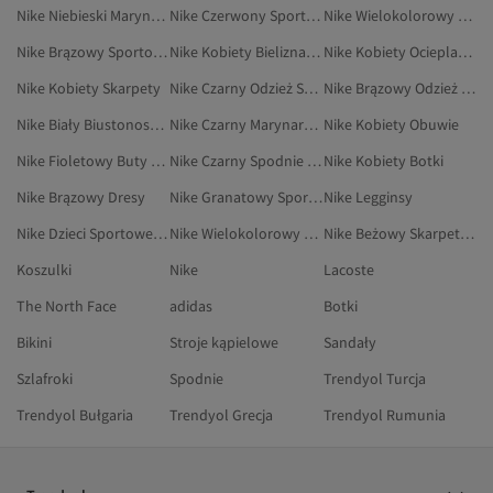
Nike Niebieski Marynarki Sportowe
Nike Czerwony Sport I Turystyka
Nike Wielokolorowy Dresy
Nike Brązowy Sportowe Spodnie Dresowe
Nike Kobiety Bielizna I Piżamy
Nike Kobiety Ocieplacze Na Szyję
Nike Kobiety Skarpety
Nike Czarny Odzież Sportowa
Nike Brązowy Odzież Sportowa
Nike Biały Biustonosze Sportowe
Nike Czarny Marynarki Sportowe
Nike Kobiety Obuwie
Nike Fioletowy Buty Do Biegania I Treningu
Nike Czarny Spodnie Sportowe
Nike Kobiety Botki
Nike Brązowy Dresy
Nike Granatowy Sportowe Spodnie Dresowe
Nike Legginsy
Nike Dzieci Sportowe Spodnie Dresowe
Nike Wielokolorowy Sport I Turystyka
Nike Beżowy Skarpety Sportowe
Koszulki
Nike
Lacoste
The North Face
adidas
Botki
Bikini
Stroje kąpielowe
Sandały
Szlafroki
Spodnie
Trendyol Turcja
Trendyol Bułgaria
Trendyol Grecja
Trendyol Rumunia