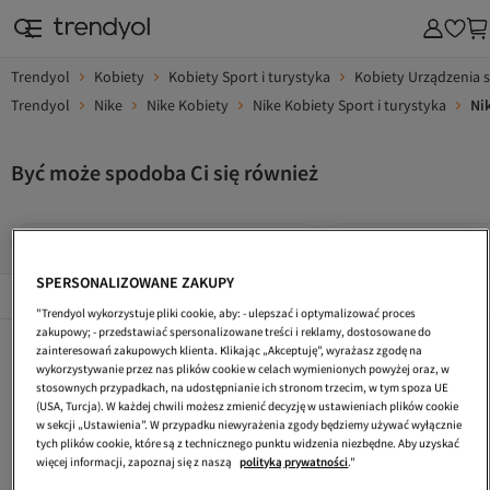
Trendyol
Kobiety
Kobiety Sport i turystyka
Kobiety Urządzenia 
Trendyol
Nike
Nike Kobiety
Nike Kobiety Sport i turystyka
Ni
Być może spodoba Ci się również
Nike Kobiety Sportowe Spodnie Dresowe
Nike Kobiety Leggins
SPERSONALIZOWANE ZAKUPY
Popularne Marki
Összes megtekintése
"Trendyol wykorzystuje pliki cookie, aby: - ulepszać i optymalizować proces
zakupowy; - przedstawiać spersonalizowane treści i reklamy, dostosowane do
Nike Kobiety Nerki
Nike Czarny Urządzenia Sportowe
Nike Beżowy Urządzenia Sportowe
zainteresowań zakupowych klienta. Klikając „Akceptuję”, wyrażasz zgodę na
wykorzystywanie przez nas plików cookie w celach wymienionych powyżej oraz, w
Nike Granatowy Urządzenia Sportowe
Nike Szary Legginsy Sportowe
Nike Legginsy Sportowe
stosownych przypadkach, na udostępnianie ich stronom trzecim, w tym spoza UE
(USA, Turcja). W każdej chwili możesz zmienić decyzję w ustawieniach plików cookie
Nike Czerwony Buty Do Biegania I Treningu
Nike Kobiety Buty Sportowe
Nike Czarny Legginsy Sportowe
w sekcji „Ustawienia”. W przypadku niewyrażenia zgody będziemy używać wyłącznie
tych plików cookie, które są z technicznego punktu widzenia niezbędne. Aby uzyskać
Nike Kobiety Spodnie Dresowe
Nike Kobiety Kurtki Sportowe
Nike Dzieci Legginsy Sportowe
więcej informacji, zapoznaj się z naszą
polityką prywatności
."