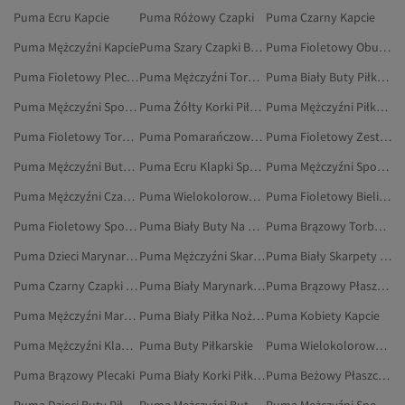
Puma Ecru Kapcie
Puma Różowy Czapki
Puma Czarny Kapcie
Puma Mężczyźni Kapcie
Puma Szary Czapki Beanie
Puma Fioletowy Obuwie
Puma Fioletowy Plecaki
Puma Mężczyźni Torebki Na Ramię
Puma Biały Buty Piłkarskie
Puma Mężczyźni Spodnie Dresowe
Puma Żółty Korki Piłkarskie
Puma Mężczyźni Piłka Nożna
Puma Fioletowy Torby I Torebki
Puma Pomarańczowy Czapki Beanie
Puma Fioletowy Zestawy Dresowe
Puma Mężczyźni Buty Piłkarskie
Puma Ecru Klapki Sportowe
Puma Mężczyźni Spodnie Sportowe
Puma Mężczyźni Czapki Beanie
Puma Wielokolorowy Czapki Beanie
Puma Fioletowy Bielizna I Piżamy
Puma Fioletowy Sportowe Spodnie Dresowe
Puma Biały Buty Na Płaskim Obcasie
Puma Brązowy Torby I Torebki
Puma Dzieci Marynarki I Kamizelki
Puma Mężczyźni Skarpety Piłkarskie
Puma Biały Skarpety Piłkarskie
Puma Czarny Czapki Beanie
Puma Biały Marynarki I Kamizelki
Puma Brązowy Płaszcze I Kurtki
Puma Mężczyźni Marynarki I Kamizelki
Puma Biały Piłka Nożna
Puma Kobiety Kapcie
Puma Mężczyźni Klapki Sportowe
Puma Buty Piłkarskie
Puma Wielokolorowy Klapki Sportowe
Puma Brązowy Plecaki
Puma Biały Korki Piłkarskie
Puma Beżowy Płaszcze I Kurtki