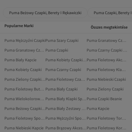
Puma Beżowy Czapki, Berety I Rękawiczki
Puma Czapki, Berety I
Popularne Marki
Összes megtekintése
Puma Mężczyźni Czapki
Puma Szary Czapki
Puma Granatowy Czapki
Puma Granatowy Czapki Sportowe
Puma Czapki
Puma Czarny Czapki Sportowe
Puma Biały Kapcie
Puma Kobiety Czapki Sportowe
Puma Fioletowy Akcesoria
Puma Kobiety Czapki
Puma Czarny Czapki
Puma Fioletowy Klapki Sportowe
Puma Zielony Czapki Sportowe
Puma Fioletowy Czapki Beanie
Puma Niebieski Czapki
Puma Fioletowy Buty Piłkarskie
Puma Biały Czapki
Puma Zielony Czapki
Puma Wielokolorowy Kapcie
Puma Biały Klapki Sportowe
Puma Czapki Beanie
Puma Beżowy Czapki Beanie
Puma Biały Zestawy Dwuczęściowe
Puma Kapcie
Puma Fioletowy Spodnie Dresowe
Puma Mężczyźni Spodnie
Puma Fioletowy Torebki Na Ramię
Puma Niebieski Kapcie
Puma Brązowy Akcesoria
Puma Fioletowy Korki Piłkarskie