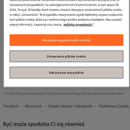
stosownych przypadkach, na udostępnianie ich stronom trzecim, w tym spoza UE
(USA, Turcja). W każdej chwili możesz zmienić decyzję w ustawieniach plików cookie
w sekcji „Ustawienia”. W przypadku niewyrażenia zgody będziemy używać wyłącznie
tych plików cookie, które są z technicznego punktu widzenia niezbędne. Aby uzyskać
więcej informacji, zapoznaj się z naszą
polityką prywatności
."
Puma
Essentials High Crown
Akceptuj wszystkie pliki cookie
Unisex Siyah Günlük Stil Bere
3.6
(
9
)
02641001
Darmowa wysyłka
89,
16
zł
Ustawienia plików cookie
Odrzucenie wszystkich
1
Produkty sponsorowane to oferty promocyjne wyróżnione przez sprzedawców.
Trendyol
Akcesoria
Czapki, berety i rękawiczki
Fioletowy Czapki, 
Być może spodoba Ci się również