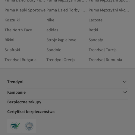
Puma Dzieci Buty Piłkarskie
Puma Mężczyźni Buty Na Co Dzień
Puma Mężczyźni Sportowe Spodnie Dresowe
Puma Klapki Sportowe
Puma Dzieci Torby I Torebki
Puma Mężczyźni Akcesoria
Koszulki
Nike
Lacoste
The North Face
adidas
Botki
Bikini
Stroje kąpielowe
Sandały
Szlafroki
Spodnie
Trendyol Turcja
Trendyol Bułgaria
Trendyol Grecja
Trendyol Rumunia
Trendyol
Kampanie
Bezpieczne zakupy
Certyfikat bezpieczeństwa