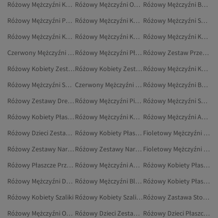
Różowy Mężczyźni Kurtki
Różowy Mężczyźni Odzież Domowa
Różowy Mężczyźni Body
Różowy Mężczyźni Podkoszulek
Różowy Mężczyźni Korony, Opaski Do Włosów I Spinki
Różowy Mężczyźni Swetry
Różowy Mężczyźni Korki Piłkarskie
Różowy Mężczyźni Koszulki
Różowy Mężczyźni Kapcie Domowe
Czerwony Mężczyźni Zestawy Dresowe
Różowy Mężczyźni Płaszcze I Kurtki
Różowy Zestaw Prześcieradeł
Różowy Kobiety Zestawy Dwuczęściowe
Różowy Kobiety Zestawy Dresowe
Różowy Mężczyźni Kapcie Skarpetkowe
Różowy Mężczyźni Spodnie Od Piżamy
Czerwony Mężczyźni Zestawy Dwuczęściowe
Różowy Mężczyźni Buty Piłkarskie
Różowy Zestawy Dresowe Ciążowe
Różowy Mężczyźni Piżamy
Różowy Mężczyźni Sukienki
Różowy Kobiety Płaszcze Przeciwdeszczowe
Różowy Mężczyźni Kombinezony I Ogrodniczki
Różowy Mężczyźni Akcesoria Do Włosów
Różowy Dzieci Zestawy Dwuczęściowe
Różowy Kobiety Płaszcze I Trencze
Fioletowy Mężczyźni Zestawy Dresowe
Różowy Zestawy Narzut Dwuosobowe
Różowy Zestawy Narzut
Fioletowy Mężczyźni Zestawy Dwuczęściowe
Różowy Płaszcze Przeciwdeszczowe
Różowy Mężczyźni Akcesoria
Różowy Kobiety Płaszcze
Różowy Mężczyźni Dżinsy
Różowy Mężczyźni Bluzy
Różowy Kobiety Płaszcze I Kurtki
Różowy Kobiety Szaliki
Różowy Kobiety Szaliki I Szale
Różowy Zastawa Stołowa
Różowy Mężczyźni Outdoor
Różowy Dzieci Zestawy Dresowe
Różowy Dzieci Płaszcze Przeciwdeszczowe