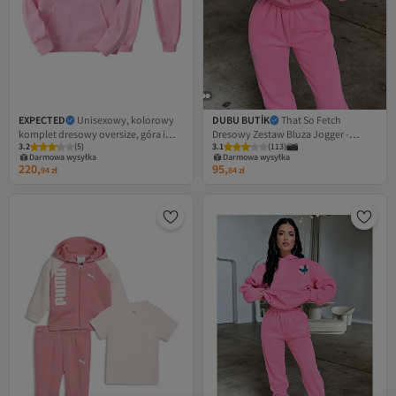
EXPECTED
Unisexowy, kolorowy
DUBU BUTİK
That So Fetch
komplet dresowy oversize, góra i
Dresowy Zestaw Bluza Jogger -
3.2
(
5
)
3.1
(
113
)
dół, z bawełny trzywłóknistej,
Różowy Nadrukowany Oversize
Darmowa wysyłka
Darmowa wysyłka
szeroki krój.
Hoodie
220,
95,
94
zł
84
zł