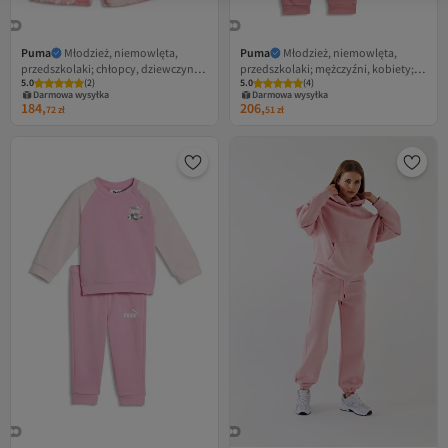
Puma
Młodzież, niemowlęta,
Puma
Młodzież, niemowlęta,
przedszkolaki; chłopcy, dziewczynki;
przedszkolaki; mężczyźni, kobiety;
5.0
(
2
)
5.0
(
4
)
dzianinowe kombinezony; regularne
dzianinowe kombinezony; regularne
Darmowa wysyłka
Darmowa wysyłka
rękawy; różowe; Puma Shuffle; 68
– długi rękaw; różowy; Puma Shuffle;
184,
206,
72
zł
51
zł
62