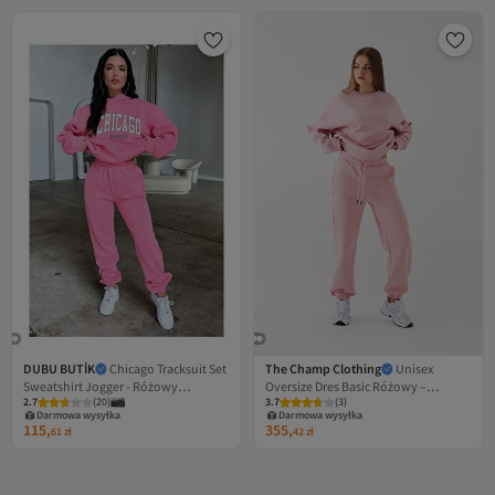
DUBU BUTİK
Chicago Tracksuit Set
The Champ Clothing
Unisex
Sweatshirt Jogger - Różowy
Oversize Dres Basic Różowy –
2.7
(
20
)
3.7
(
3
)
nadrukowany oversize'owy kaptur
Kołnierzyk rowerowy, Elastyczne
Darmowa wysyłka
Darmowa wysyłka
nogawki, 3-nitkowa polarowa
115,
355,
61
zł
42
zł
dzianina