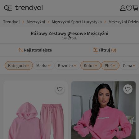
Trendyol
Mężczyźni
Mężczyźni Sport i turystyka
Mężczyźni Odzie
Różowy Zestawy Dresowe Mężczyźni
14+ prod.
Najistotniejsze
Filtruj
(
3
)
Kategoria
Marka
Rozmiar
Kolor
Płeć
Cena