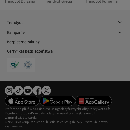
Trendyol Bułgaria
Trendyol Grecja
Trendyol Rumunia
Trendyol
Kampanie
Bezpieczne zakupy
Certyfikat bezpieczeństwa
Preferencje plików cookie
Akt o usługach cyfrowych
Polityka prywatności
Regulamin
Stopka
Prawo do odstąpienia od umowy
Organy UE
Warunki użytkowania
©2026 DSM Grup Danışmanlık İletişim ve Satış Tic. A.Ş. – Wszelkie prawa
zastrzeżone.