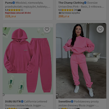
Puma
Młodzież, niemowlęta,
The Champ Clothing
Oversize
przedszkolaki; mężczyźni, kobiety;
Unisex Dres Pink – Basic, 3-nitkowa
5.0
(
1
)
4.6
(
39
)
Najniższa cena od 30 dni
dzianinowe kombinezony; regularne
polarowa bluza z kapturem; spodnie
Darmowa wysyłka
Darmowa wysyłka
– długi rękaw; różowy; Puma Shuffle;
z gumką w pasie
228,
288,
Najniższa cena od 30 dni
39
zł
67
zł
62
DUBU BUTİK
California Lettered
Sweetline
Podstawowy prosty
Dresowy zestaw bluza Jogger -
zestaw dresowy Bluza Jogger -
3.4
(
118
)
2.3
(
7
)