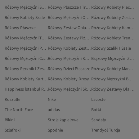
Różowy Mężczyźni Sportowe Spodnie Dresowe
Różowy Płaszcze I Trencze
Różowy Kobiety Plecaki
Różowy Kobiety Szale
Różowy Mężczyźni Odzież Plażowa
Różowy Kobiety Zestawy Dresowe Ciążowe
Różowy Płaszcze
Różowy Zestaw Obiadowy
Różowy Kobiety Kamizelki
Różowy Mężczyźni Torebki Na Ramię
Różowy Zestawy Piżamowe
Różowy Kobiety Trencze
Różowy Mężczyźni Podkoszulki I Body
Różowy Kobiety Zestawy Bielizny
Różowy Szaliki I Szale
Różowy Mężczyźni Czapki
Różowy Mężczyźni Kapcie
Brązowy Mężczyźni Zestawy Dresowe
Różowy Ręcznik I Zestaw Ręczników
Różowy Dzieci Płaszcze
Różowy Kobiety Marynarki I Kamizelki
Różowy Kobiety Kurtki Zimowe
Różowy Kobiety Dresy
Różowy Mężczyźni Buty Outdoorowe
Happiness İstanbul Różowy Zestawy Dwuczęściowe
Różowy Mężczyźni Skarpety Sportowe
Różowy Zestawy Dla Niemowląt
Koszulki
Nike
Lacoste
The North Face
adidas
Botki
Bikini
Stroje kąpielowe
Sandały
Szlafroki
Spodnie
Trendyol Turcja