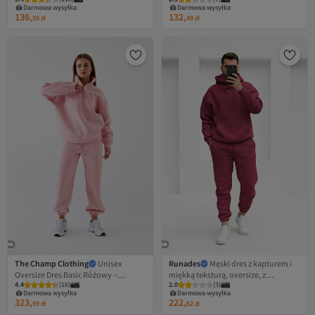
różowy nadruk oversize z kapturem
różowy, oversize z kapturem
Darmowa wysyłka
Darmowa wysyłka
136,
132,
59
zł
48
zł
The Champ Clothing
Unisex
Runades
Męski dres z kapturem i
Oversize Dres Basic Różowy –
miękką teksturą, oversize, z
4.4
(
16
)
2.0
(
3
)
Zapinany na zamek, stójka,
elastyczną nogawką - casualowy
Darmowa wysyłka
Darmowa wysyłka
elastyczne nogawki, polar 3-nitkowy
323,
222,
99
zł
62
zł