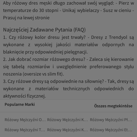
Aby różowy dres męski długo zachował swój wygląd: - Pierz w
temperaturze do 30 stopni - Unikaj wybielaczy - Susz w cieniu -
Prasuj na lewej stronie
Najczęściej Zadawane Pytania (FAQ)
1. Czy różowy kolor dresu jest trwały? - Dresy z Trendyol są
wykonane z wysokiej jakości materiałów odpornych na
blaknięcie przy odpowiedniej pielęgnacji.
2. Jak dobrać rozmiar różowego dresu? - Zaleca się kierowanie
się tabelą rozmiarów i uwzględnienie preferowanego stylu
noszenia (oversize vs slim fit).
3. Czy różowe dresy są odpowiednie na siłownię? - Tak, dresy są
wykonane z materiałów technicznych odpowiednich do
aktywności fizycznej.
Popularne Marki
Összes megtekintése
Różowy Mężczyźni Odzież
Różowy Mężczyźni Kombinezony
Różowy Mężczyźni Płaszcze Przeciwdeszczowe
Różowy Mężczyźni Torby Na Siłownię
Różowy Mężczyźni Kurtki Zimowe
Różowy Mężczyźni Etui Na Karty