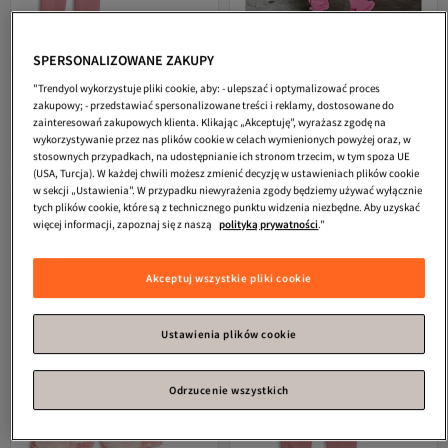
SPERSONALIZOWANE ZAKUPY
"Trendyol wykorzystuje pliki cookie, aby: - ulepszać i optymalizować proces
Puma
Młodzież, niemowlęta,
CLAYES
Komplet dresowy zimowy
zakupowy; - przedstawiać spersonalizowane treści i reklamy, dostosowane do
przedszkolaki; mężczyźni, kobiety;
Butterfly - różowy, nadrukowany, z
zainteresowań zakupowych klienta. Klikając „Akceptuję”, wyrażasz zgodę na
5.0
(
3
)
3.5
(
19
)
dzianinowe kombinezony; regularne
kapturem i dużym rozmiarem
Darmowa wysyłka
Darmowa wysyłka
wykorzystywanie przez nas plików cookie w celach wymienionych powyżej oraz, w
– długi rękaw; różowy; Puma Shuffle;
272,
145,
07
zł
93
zł
stosownych przypadkach, na udostępnianie ich stronom trzecim, w tym spoza UE
68
(USA, Turcja). W każdej chwili możesz zmienić decyzję w ustawieniach plików cookie
w sekcji „Ustawienia”. W przypadku niewyrażenia zgody będziemy używać wyłącznie
tych plików cookie, które są z technicznego punktu widzenia niezbędne. Aby uzyskać
więcej informacji, zapoznaj się z naszą
polityką prywatności
."
Akceptuj wszystkie pliki cookie
Ustawienia plików cookie
Odrzucenie wszystkich