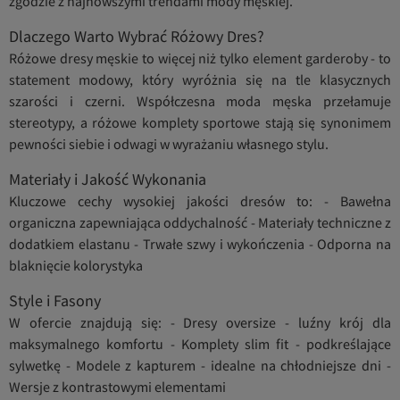
zgodzie z najnowszymi trendami mody męskiej.
Dlaczego Warto Wybrać Różowy Dres?
Różowe dresy męskie to więcej niż tylko element garderoby - to
statement modowy, który wyróżnia się na tle klasycznych
szarości i czerni. Współczesna moda męska przełamuje
stereotypy, a różowe komplety sportowe stają się synonimem
pewności siebie i odwagi w wyrażaniu własnego stylu.
Materiały i Jakość Wykonania
Kluczowe cechy wysokiej jakości dresów to: - Bawełna
organiczna zapewniająca oddychalność - Materiały techniczne z
dodatkiem elastanu - Trwałe szwy i wykończenia - Odporna na
blaknięcie kolorystyka
Style i Fasony
W ofercie znajdują się: - Dresy oversize - luźny krój dla
maksymalnego komfortu - Komplety slim fit - podkreślające
sylwetkę - Modele z kapturem - idealne na chłodniejsze dni -
Wersje z kontrastowymi elementami