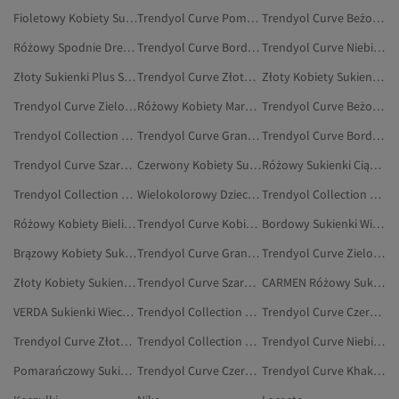
Fioletowy Kobiety Sukienki Wieczorowe Plus Size
Trendyol Curve Pomarańczowy Sukienki
Trendyol Curve Beżowy Sukienki Plus Size
Różowy Spodnie Dresowe Plus Size
Trendyol Curve Bordowy Sukienki Plus Size
Trendyol Curve Niebieski Sukienki Wieczorowe Plus Size
Złoty Sukienki Plus Size
Trendyol Curve Złoty Sukienki Wieczorowe Plus Size
Złoty Kobiety Sukienki Wieczorowe Plus Size
Trendyol Curve Zielony Sukienki Plus Size
Różowy Kobiety Marynarki Plus Size
Trendyol Curve Beżowy Sukienki
Trendyol Collection Żółty Sukienki Plus Size
Trendyol Curve Granatowy Sukienki Wieczorowe Plus Size
Trendyol Curve Bordowy Sukienki
Trendyol Curve Szary Sukienki Plus Size
Czerwony Kobiety Sukienki Wieczorowe Plus Size
Różowy Sukienki Ciążowe
Trendyol Collection Kobiety Sukienki Plus Size
Wielokolorowy Dzieci Sukienki Plus Size
Trendyol Collection Bordowy Sukienki Plus Size
Różowy Kobiety Bielizna Plus Size
Trendyol Curve Kobiety Sukienki Ciążowe
Bordowy Sukienki Wieczorowe Plus Size
Brązowy Kobiety Sukienki Plus Size
Trendyol Curve Granatowy Sukienki Plus Size
Trendyol Curve Zielony Sukienki
Złoty Kobiety Sukienki Plus Size
Trendyol Curve Szary Sukienki
CARMEN Różowy Sukienki Wieczorowe Plus Size
VERDA Sukienki Wieczorowe Plus Size
Trendyol Collection Szary Sukienki Plus Size
Trendyol Curve Czerwony Sukienki Plus Size
Trendyol Curve Złoty Sukienki
Trendyol Collection Beżowy Sukienki Plus Size
Trendyol Curve Niebieski Sukienki Plus Size
Pomarańczowy Sukienki Wieczorowe Plus Size
Trendyol Curve Czerwony Sukienki
Trendyol Curve Khaki Sukienki Plus Size