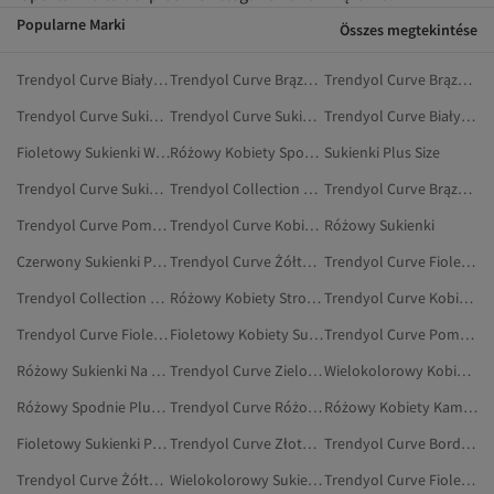
Popularne Marki
Összes megtekintése
Trendyol Curve Biały Sukienki Plus Size
Trendyol Curve Brązowy Sukienki Wieczorowe Plus Size
Trendyol Curve Brązowy Sukienki Plus Size
Trendyol Curve Sukienki Plus Size
Trendyol Curve Sukienki
Trendyol Curve Biały Sukienki
Fioletowy Sukienki Wieczorowe Plus Size
Różowy Kobiety Spodnie Dresowe Plus Size
Sukienki Plus Size
Trendyol Curve Sukienki Ciążowe
Trendyol Collection Sukienki Plus Size
Trendyol Curve Brązowy Sukienki
Trendyol Curve Pomarańczowy Sukienki Wieczorowe Plus Size
Trendyol Curve Kobiety Sukienki Plus Size
Różowy Sukienki
Czerwony Sukienki Plus Size
Trendyol Curve Żółty Sukienki Plus Size
Trendyol Curve Fioletowy Sukienki Wieczorowe Plus Size
Trendyol Collection Brązowy Sukienki Wieczorowe Plus Size
Różowy Kobiety Stroje Kąpielowe Plus Size
Trendyol Curve Kobiety Sukienki
Trendyol Curve Fioletowy Sukienki Plus Size
Fioletowy Kobiety Sukienki Plus Size
Trendyol Curve Pomarańczowy Sukienki Plus Size
Różowy Sukienki Na Studniówkę
Trendyol Curve Zielony Sukienki Wieczorowe Plus Size
Wielokolorowy Kobiety Sukienki Plus Size
Różowy Spodnie Plus Size
Trendyol Curve Różowy Sukienki Plażowe
Różowy Kobiety Kamizelki Plus Size
Fioletowy Sukienki Plus Size
Trendyol Curve Złoty Sukienki Plus Size
Trendyol Curve Bordowy Sukienki Wieczorowe Plus Size
Trendyol Curve Żółty Sukienki
Wielokolorowy Sukienki Plus Size
Trendyol Curve Fioletowy Sukienki