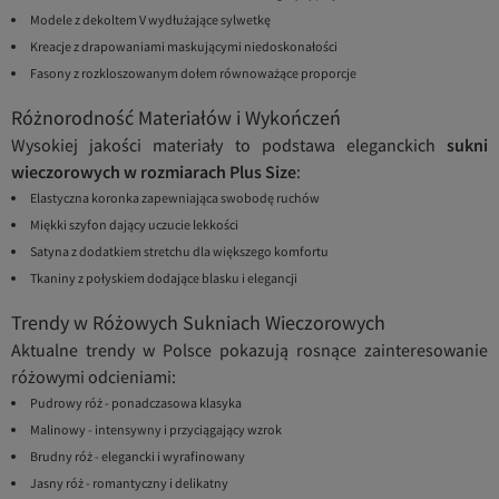
Modele z dekoltem V wydłużające sylwetkę
Kreacje z drapowaniami maskującymi niedoskonałości
Fasony z rozkloszowanym dołem równoważące proporcje
Różnorodność Materiałów i Wykończeń
Wysokiej jakości materiały to podstawa eleganckich
sukni
wieczorowych w rozmiarach Plus Size
:
Elastyczna koronka zapewniająca swobodę ruchów
Miękki szyfon dający uczucie lekkości
Satyna z dodatkiem stretchu dla większego komfortu
Tkaniny z połyskiem dodające blasku i elegancji
Trendy w Różowych Sukniach Wieczorowych
Aktualne trendy w Polsce pokazują rosnące zainteresowanie
różowymi odcieniami:
Pudrowy róż - ponadczasowa klasyka
Malinowy - intensywny i przyciągający wzrok
Brudny róż - elegancki i wyrafinowany
Jasny róż - romantyczny i delikatny