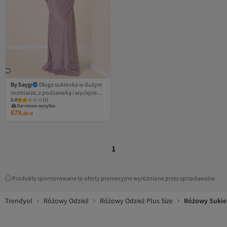
By Saygı
Długa sukienka w dużym
rozmiarze, z podszewką i wycięciem
2.0
(
1
)
pod szyją, wysadzana klejnotami
Darmowa wysyłka
879,
60
zł
1
Produkty sponsorowane to oferty promocyjne wyróżnione przez sprzedawców.
Trendyol
Różowy Odzież
Różowy Odzież Plus Size
Różowy Sukien