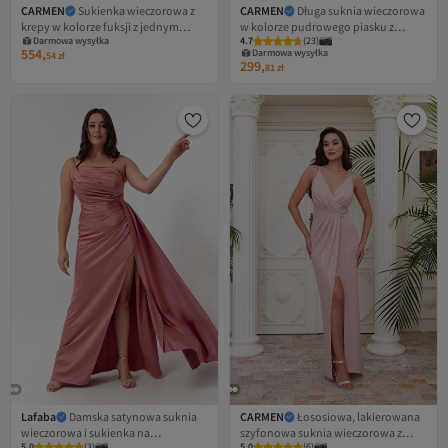
CARMEN
Sukienka wieczorowa z
CARMEN
Długa suknia wieczorowa
krepy w kolorze fuksji z jednym
w kolorze pudrowego piasku z
Darmowa wysyłka
4.7
Najniższa cena od 30 dni
(
23
)
rękawem i rozcięciami po bokach
rozcięciem
554,
Darmowa wysyłka
54
zł
299,
Najniższa cena od 30 dni
81
zł
Lafaba
Damska satynowa suknia
CARMEN
Łososiowa, lakierowana
wieczorowa i sukienka na
szyfonowa suknia wieczorowa z
5.0
Najniższa cena od 30 dni
(
3
)
5.0
(
6
)