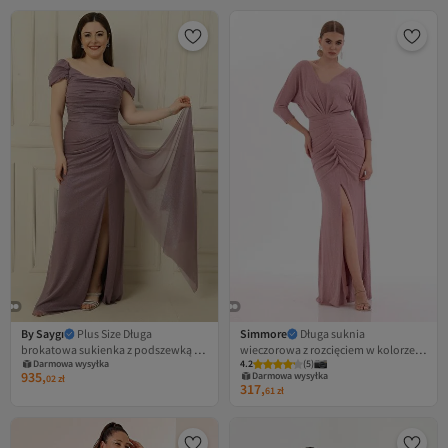
By Saygı
Plus Size Długa
Simmore
Długa suknia
brokatowa sukienka z podszewką z
wieczorowa z rozcięciem w kolorze
Darmowa wysyłka
4.2
Najniższa cena od 30 dni
(
5
)
krótkim rękawem i drapowanym
pudrowego brokatu
935,
Darmowa wysyłka
02
zł
rozcięciem z przodu
317,
Najniższa cena od 30 dni
61
zł