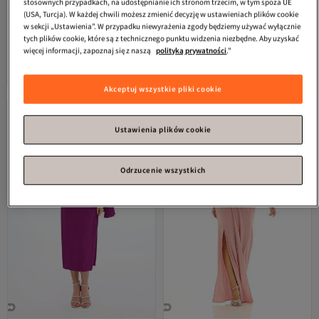
stosownych przypadkach, na udostępnianie ich stronom trzecim, w tym spoza UE
(USA, Turcja). W każdej chwili możesz zmienić decyzję w ustawieniach plików cookie
w sekcji „Ustawienia”. W przypadku niewyrażenia zgody będziemy używać wyłącznie
Lafaba
Damska satynowa suknia
By Saygı
Przód Tył Dekolt w
tych plików cookie, które są z technicznego punktu widzenia niezbędne. Aby uzyskać
wieczorowa i sukienka na
kształcie litery V Przód Drapowane
więcej informacji, zapoznaj się z naszą
polityką prywatności
."
Najniższa cena od 30 dni
4.4
(
5
)
4.5
Najniższa cena od 30 dni
(
2
)
zakończenie szkoły w kolorze
rękawy Tiulowa podszewka Szeroki
Darmowa wysyłka
Darmowa wysyłka
łososiowym z dekoltem w łódkę
rozmiar Długa sukienka z szyfonu
Najniższa cena od 30 dni
555,
571,
Najniższa cena od 30 dni
16
zł
77
zł
Akceptuj wszystkie pliki cookie
Ustawienia plików cookie
Odrzucenie wszystkich