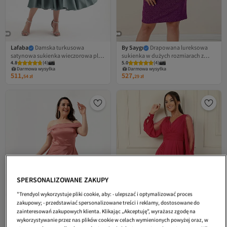
Lafaba
Damska turkusowa
By Saygı
Drapowana lureksowa
satynowa sukienka wieczorowa plus
sukienka w dużych rozmiarach z
Najniższa cena od 30 dni
Najniższa cena od 30 dni
4.8
(
4
)
5.0
(
4
)
size z dekoltem w łódkę i
dekoltem w kształcie litery V
Darmowa wysyłka
Darmowa wysyłka
rozkloszowanym dołem midi.
Najniższa cena od 30 dni
Najniższa cena od 30 dni
511,
527,
54
zł
29
zł
SPERSONALIZOWANE ZAKUPY
"Trendyol wykorzystuje pliki cookie, aby: - ulepszać i optymalizować proces
zakupowy; - przedstawiać spersonalizowane treści i reklamy, dostosowane do
zainteresowań zakupowych klienta. Klikając „Akceptuję”, wyrażasz zgodę na
wykorzystywanie przez nas plików cookie w celach wymienionych powyżej oraz, w