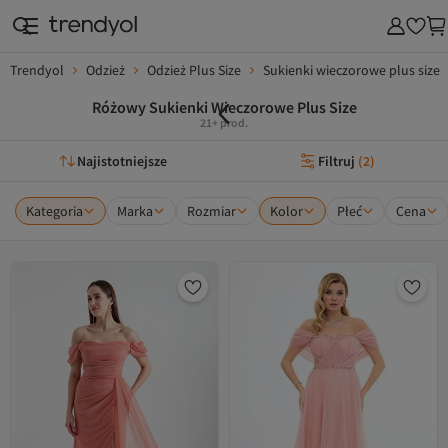
Trendyol
Odzież
Odzież Plus Size
Sukienki wieczorowe plus size
Różowy Sukienki Wieczorowe Plus Size
21+ prod.
Najistotniejsze
Filtruj
(
2
)
Kategoria
Marka
Rozmiar
Kolor
Płeć
Cena