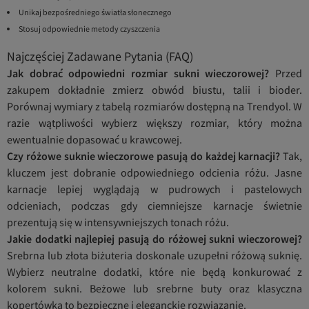
Unikaj bezpośredniego światła słonecznego
Stosuj odpowiednie metody czyszczenia
Najczęściej Zadawane Pytania (FAQ)
Jak dobrać odpowiedni rozmiar sukni wieczorowej?
Przed
zakupem dokładnie zmierz obwód biustu, talii i bioder.
Porównaj wymiary z tabelą rozmiarów dostępną na Trendyol. W
razie wątpliwości wybierz większy rozmiar, który można
ewentualnie dopasować u krawcowej.
Czy różowe suknie wieczorowe pasują do każdej karnacji?
Tak,
kluczem jest dobranie odpowiedniego odcienia różu. Jasne
karnacje lepiej wyglądają w pudrowych i pastelowych
odcieniach, podczas gdy ciemniejsze karnacje świetnie
prezentują się w intensywniejszych tonach różu.
Jakie dodatki najlepiej pasują do różowej sukni wieczorowej?
Srebrna lub złota biżuteria doskonale uzupełni różową suknię.
Wybierz neutralne dodatki, które nie będą konkurować z
kolorem sukni. Beżowe lub srebrne buty oraz klasyczna
kopertówka to bezpieczne i eleganckie rozwiązanie.