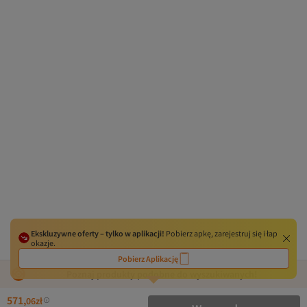
Ekskluzywne oferty – tylko w aplikacji!
Pobierz apkę, zarejestruj się i łap
okazje.
Pobierz Aplikację
Poznaj produkty podobne do wyszukiwanych!
571,
06
zł