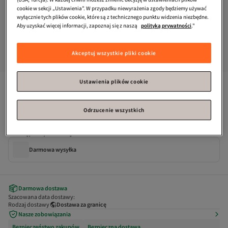
cookie w sekcji „Ustawienia”. W przypadku niewyrażenia zgody będziemy używać
wyłącznie tych plików cookie, które są z technicznego punktu widzenia niezbędne.
Aby uzyskać więcej informacji, zapoznaj się z naszą
polityką prywatności
."
Akceptuj wszystkie pliki cookie
Ustawienia plików cookie
Selin Bengi
Rasta Mix Afrykańska opaska do włosów 25 sztuk - 
miedziana, pomarańczowa i turkusowa
Odrzucenie wszystkich
Dostępne promocje
Darmowa wysyłka
Darmowa dostawa
Szacowana data dostawy:
Rodzaj dostawy
Dostawa za granicę
Nasze zobowiązania
Bezpieczeństwo zakupów
Bezpieczna dostawa