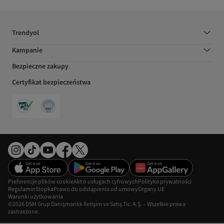
Trendyol
Kampanie
Bezpieczne zakupy
Certyfikat bezpieczeństwa
Preferencje plików cookie
Akt o usługach cyfrowych
Polityka prywatności
Regulamin
Stopka
Prawo do odstąpienia od umowy
Organy UE
Warunki użytkowania
©2026 DSM Grup Danışmanlık İletişim ve Satış Tic. A.Ş. – Wszelkie prawa
zastrzeżone.