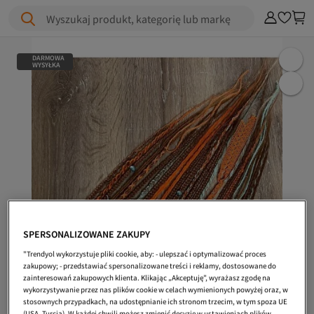
Wyszukaj produkt, kategorię lub markę
DARMOWA
WYSYŁKA
SPERSONALIZOWANE ZAKUPY
"Trendyol wykorzystuje pliki cookie, aby: - ulepszać i optymalizować proces
zakupowy; - przedstawiać spersonalizowane treści i reklamy, dostosowane do
zainteresowań zakupowych klienta. Klikając „Akceptuję”, wyrażasz zgodę na
wykorzystywanie przez nas plików cookie w celach wymienionych powyżej oraz, w
stosownych przypadkach, na udostępnianie ich stronom trzecim, w tym spoza UE
(USA, Turcja). W każdej chwili możesz zmienić decyzję w ustawieniach plików