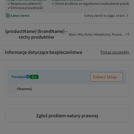
Bezpieczna płatność
Zwrot środków za zagubione i uszkodzone paczki
Ochrona prywatności
Łatwy zwrot
Łatwy zwrot w ciągu 14 dni.
{productName} {brandName} –
+
3
Wzór
:
Mix
,
Kolor
:
Metaliczny
,
Pochodzenie
:
cechy produktów
Informacje dotyczące bezpieczeństwa
Pokaż szczegóły
Trendyol
Zobacz Sklep
9.3
Obserwuj
Zgłoś problem natury prawnej