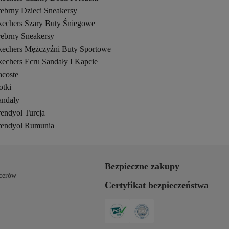
rebrny Dzieci Sneakersy
kechers Szary Buty Śniegowe
rebrny Sneakersy
kechers Mężczyźni Buty Sportowe
kechers Ecru Sandały I Kapcie
acoste
otki
andały
rendyol Turcja
rendyol Rumunia
Bezpieczne zakupy
cerów
Certyfikat bezpieczeństwa