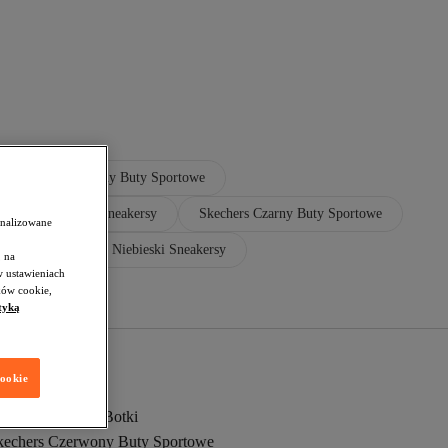
Skechers Metaliczny Buty Sportowe
echers Fioletowy Sneakersy
Skechers Czarny Buty Sportowe
onalizowane
yka
Skechers Niebieski Sneakersy
 na
w ustawieniach
ków cookie,
tyką
cookie
kechers Kobiety Botki
kechers Czerwony Buty Sportowe