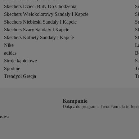
Skechers Dzieci Buty Do Chodzenia
S
Skechers Wielokolorowy Sandały I Kapcie
S
Skechers Niebieski Sandały I Kapcie
S
Skechers Szary Sandały I Kapcie
S
Skechers Kobiety Sandały I Kapcie
S
Nike
L
adidas
B
Stroje kąpielowe
S
Spodnie
T
Trendyol Grecja
T
Kampanie
Dołącz do programu TrendFam dla influen
ństwa