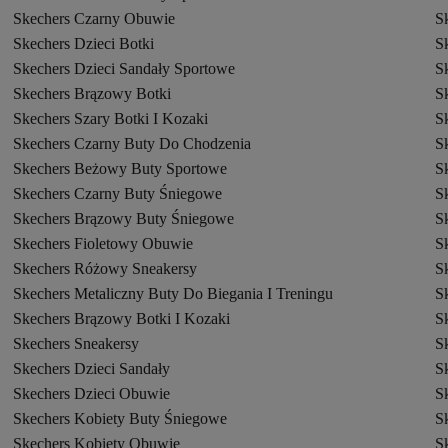
Skechers Czarny Obuwie
S
Skechers Dzieci Botki
S
Skechers Dzieci Sandały Sportowe
S
Skechers Brązowy Botki
Sk
Skechers Szary Botki I Kozaki
S
Skechers Czarny Buty Do Chodzenia
S
Skechers Beżowy Buty Sportowe
S
Skechers Czarny Buty Śniegowe
S
Skechers Brązowy Buty Śniegowe
S
Skechers Fioletowy Obuwie
S
Skechers Różowy Sneakersy
S
Skechers Metaliczny Buty Do Biegania I Treningu
S
Skechers Brązowy Botki I Kozaki
Sk
Skechers Sneakersy
S
Skechers Dzieci Sandały
S
Skechers Dzieci Obuwie
S
Skechers Kobiety Buty Śniegowe
S
Skechers Kobiety Obuwie
S