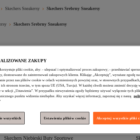
Skechers Sneakersy
Skechers Srebrny Sneakersy
ersy
Skechers Srebrny Sneakersy
Skechers Metaliczny Sneakersy
Skechers Czarny Sneakersy
NALIZOWANE ZAKUPY
Skechers Czerwony Sneakersy
Skechers Metaliczny Obuwie
Sk
orzystuje pliki cookie, aby: - ulepszać i optymalizować proces zakupowy; - przedstawiać spers
amy, dostosowane do zainteresowań zakupowych klienta. Klikając „Akceptuję”, wyrażasz zgodę na
Skechers Wielokolorowy Sneakersy
Skechers Czarny Sport I Turyst
nie przez nas plików cookie w celach wymienionych powyżej oraz, w stosownych przypadkach,
 ich stronom trzecim, w tym spoza UE (USA, Turcja). W każdej chwili możesz zmienić decyzję 
Skechers Mężczyźni Sneakersy
Skechers Brązowy Buty Sportowe
e w sekcji „Ustawienia”. W przypadku niewyrażenia zgody będziemy używać wyłącznie tych pli
chnicznego punktu widzenia niezbędne. Aby uzyskać więcej informacji, zapoznaj się z naszą
poli
"
e wszystkich
Ustawienia plików cookie
Akceptuj wszystkie pliki 
Skechers Dzieci Buty Sportowe
S
Skechers Niebieski Buty Sportowe
S