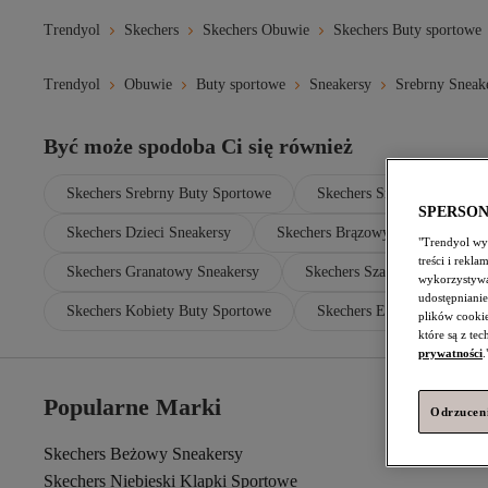
Trendyol
Skechers
Skechers Obuwie
Skechers Buty sportowe
Trendyol
Obuwie
Buty sportowe
Sneakersy
Srebrny Sneak
Być może spodoba Ci się również
Skechers Srebrny Buty Sportowe
Skechers Srebrny Obuwie
SPERSO
Skechers Dzieci Sneakersy
Skechers Brązowy Sneakersy
"Trendyol wyk
treści i rekl
Skechers Granatowy Sneakersy
Skechers Szary Sneakersy
wykorzystywa
udostępnianie
Skechers Kobiety Buty Sportowe
Skechers Ecru Sneakersy
plików cooki
które są z te
prywatności
.
Popularne Marki
Odrzuceni
Skechers Beżowy Sneakersy
Skechers Niebieski Klapki Sportowe