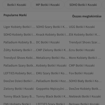
Botki I Kozaki
MP Botki I Kozaki
SOHO Botki I Kozaki
Popularne Marki
Összes megtekintése
Liger Kobiety Botki I Kozaki
SOHO Szary Botki I Kozaki
UGG Botki I Kozaki
SOHO Kobiety Botki I Kozaki
Knack Kobiety Botki I Kozaki
Elit Kobiety Botki I Kozaki
Palladium Kobiety Botki I Kozaki
DC Botki I Kozaki
Trendyol Shoes Szary Botki I Kozaki
Żółty Kobiety Botki I Kozaki
CMP Zielony Botki I Kozaki
Ecru Botki I Kozaki
Trendyol Shoes Kobiety Botki I Kozaki
Metaliczny Botki I Kozaki
More Kobiety Botki I Kozaki
Palladium Szary Botki I Kozaki
Kobiety Botki I Kozaki
CMP Botki I Kozaki
LEFTIES Kobiety Botki I Kozaki
EMU Szary Botki I Kozaki
Fox Botki I Kozaki
DeeZee Dzieci Botki I Kozaki
Palladium Botki I Kozaki
SOHO Biały Botki I Kozaki
Zielony Botki I Kozaki
Geppetto Mężczyźni Botki I Kozaki
DeeZee Kobiety Botki I Kozaki
Tonny Black Szary Botki I Kozaki
Tonny Black Botki I Kozaki
Niebieski Botki I Kozaki
EMU Kobiety Botki I Kozaki
LEFTIES Szary Botki I Kozaki
Beżowy Botki I Kozaki