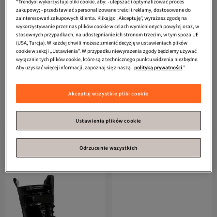
"Trendyol wykorzystuje pliki cookie, aby: - ulepszać i optymalizować proces
zakupowy; - przedstawiać spersonalizowane treści i reklamy, dostosowane do
zainteresowań zakupowych klienta. Klikając „Akceptuję”, wyrażasz zgodę na
wykorzystywanie przez nas plików cookie w celach wymienionych powyżej oraz, w
stosownych przypadkach, na udostępnianie ich stronom trzecim, w tym spoza UE
(USA, Turcja). W każdej chwili możesz zmienić decyzję w ustawieniach plików
cookie w sekcji „Ustawienia”. W przypadku niewyrażenia zgody będziemy używać
wyłącznie tych plików cookie, które są z technicznego punktu widzenia niezbędne.
Aby uzyskać więcej informacji, zapoznaj się z naszą
polityką prywatności
."
Derimod
Damskie brązowe botki z
Derimod
Damskie botki z zamkiem
Akceptuj wszystkie pliki cookie
zamkiem błyskawicznym, wykonane
błyskawicznym i klamrą, wykonane z
4.5
(
13
)
4.4
(
28
)
ze skóry zamszowej 25WFD183110
zamszowej skóry 25WFD512710
Darmowa wysyłka
Darmowa wysyłka
922,
909,
40
zł
64
zł
Ustawienia plików cookie
Odrzucenie wszystkich