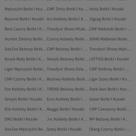
Mężczyźni Botki I Kozaki
CMP Złoty Botki I Kozaki
Hotiç Botki I Kozaki
Beyond Botki I Kozaki
Ars Kobiety Botki I Kozaki
Zigzag Botki I Kozaki
Best Czarny Botki I Kozaki
Trendyol Shoes Khaki Botki I Kozaki
CMP Niebieski Botki I Kozaki
Hunter Zielony Botki I Kozaki
Czarny Kobiety Botki I Kozaki
SOHO Niebieski Botki I Kozaki
DeeZee Beżowy Botki I Kozaki
CMP Beżowy Botki I Kozaki
Trendyol Shoes Mężczyźni Botki I Kozaki
Knack Biały Botki I Kozaki
Simple Beżowy Botki I Kozaki
LEFTIES Botki I Kozaki
Liger Mężczyźni Botki I Kozaki
Trendyol Shoes Dzieci Botki I Kozaki
CMP Srebrny Botki I Kozaki
CMP Czarny Botki I Kozaki
Beżowy Kobiety Botki I Kozaki
Liger Szary Botki I Kozaki
Fox Kobiety Botki I Kozaki
TREND Beżowy Botki I Kozaki
Dark Seer Botki I Kozaki
Simple Botki I Kozaki
Ecru Kobiety Botki I Kozaki
Gezer Botki I Kozaki
Elle Kobiety Botki I Kozaki
Muggo Botki I Kozaki
CMP Czerwony Botki I Kozaki
EMU Botki I Kozaki
Jvc Kobiety Botki I Kozaki
MP Beżowy Botki I Kozaki
DeeZee Mężczyźni Botki I Kozaki
Szary Botki I Kozaki
Olang Czarny Botki I Kozaki