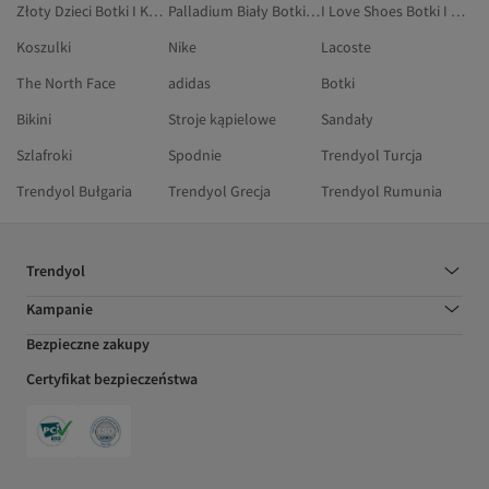
Złoty Dzieci Botki I Kozaki
Palladium Biały Botki I Kozaki
I Love Shoes Botki I Kozaki
Koszulki
Nike
Lacoste
The North Face
adidas
Botki
Bikini
Stroje kąpielowe
Sandały
Szlafroki
Spodnie
Trendyol Turcja
Trendyol Bułgaria
Trendyol Grecja
Trendyol Rumunia
Trendyol
Kampanie
Bezpieczne zakupy
Certyfikat bezpieczeństwa