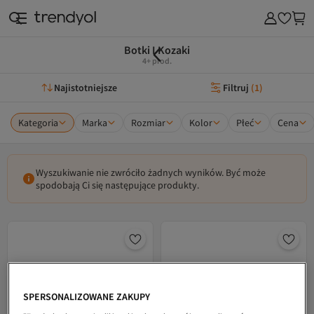
Botki I Kozaki
4+ prod.
Najistotniejsze
Filtruj
(
1
)
Kategoria
Marka
Rozmiar
Kolor
Płeć
Cena
Wyszukiwanie nie zwróciło żadnych wyników. Być może
spodobają Ci się następujące produkty.
SPERSONALIZOWANE ZAKUPY