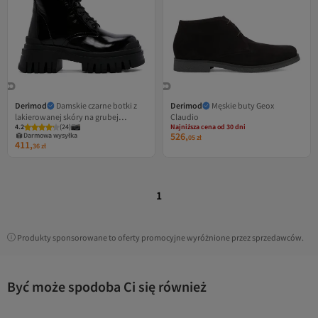
Derimod
Damskie czarne botki z
Derimod
Męskie buty Geox
Najniższa cena od 30 dni
lakierowanej skóry na grubej
Claudio
Darmowa wysyłka
4.2
(
24
)
Najniższa cena od 30 dni
podeszwie
526,
Darmowa wysyłka
05
zł
411,
36
zł
1
Produkty sponsorowane to oferty promocyjne wyróżnione przez sprzedawców.
Być może spodoba Ci się również