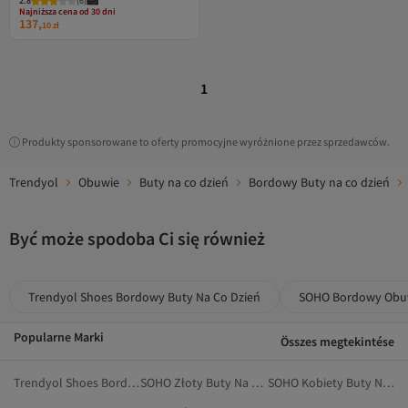
2.8
Darmowa wysyłka
(
6
)
Najniższa cena od 30 dni
137,
10
zł
1
Produkty sponsorowane to oferty promocyjne wyróżnione przez sprzedawców.
Trendyol
Obuwie
Buty na co dzień
Bordowy Buty na co dzień
Być może spodoba Ci się również
Trendyol Shoes Bordowy Buty Na Co Dzień
SOHO Bordowy Obu
Popularne Marki
Összes megtekintése
Trendyol Shoes Bordowy Botki
SOHO Złoty Buty Na Co Dzień
SOHO Kobiety Buty Na Co Dzień