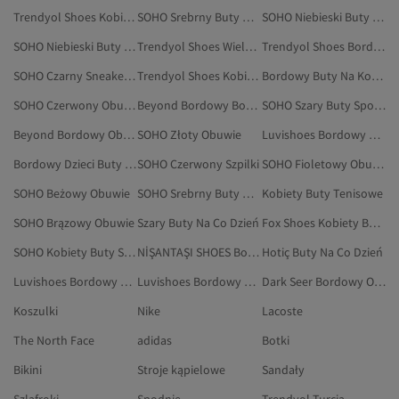
Trendyol Shoes Kobiety Buty Na Co Dzień
SOHO Srebrny Buty Na Co Dzień
SOHO Niebieski Buty Na Koturnie
SOHO Niebieski Buty Na Co Dzień
Trendyol Shoes Wielokolorowy Buty Na Co Dzień
Trendyol Shoes Bordowy Baleriny
SOHO Czarny Sneakersy
Trendyol Shoes Kobiety Buty Na Płaskim Obcasie
Bordowy Buty Na Koturnie
SOHO Czerwony Obuwie
Beyond Bordowy Botki I Kozaki
SOHO Szary Buty Sportowe
Beyond Bordowy Obuwie
SOHO Złoty Obuwie
Luvishoes Bordowy Botki I Kozaki
Bordowy Dzieci Buty Na Co Dzień
SOHO Czerwony Szpilki
SOHO Fioletowy Obuwie
SOHO Beżowy Obuwie
SOHO Srebrny Buty Na Koturnie
Kobiety Buty Tenisowe
SOHO Brązowy Obuwie
Szary Buty Na Co Dzień
Fox Shoes Kobiety Buty Na Co Dzień
SOHO Kobiety Buty Sportowe
NİŞANTAŞI SHOES Bordowy Obuwie
Hotiç Buty Na Co Dzień
Luvishoes Bordowy Obuwie
Luvishoes Bordowy Botki
Dark Seer Bordowy Odzież
Koszulki
Nike
Lacoste
The North Face
adidas
Botki
Bikini
Stroje kąpielowe
Sandały
Szlafroki
Spodnie
Trendyol Turcja