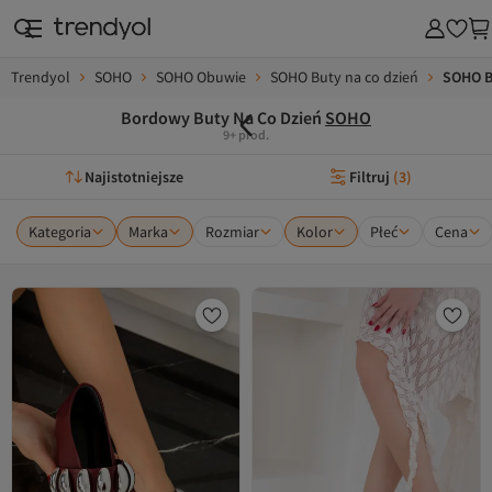
Trendyol
SOHO
SOHO Obuwie
SOHO Buty na co dzień
SOHO B
Bordowy Buty Na Co Dzień
SOHO
9+ prod.
Najistotniejsze
Filtruj
(
3
)
Kategoria
Marka
Rozmiar
Kolor
Płeć
Cena