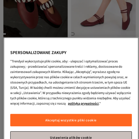
SOHO
Burgundowe baleriny
SOHO
18891 Claret Red Baleriny
damskie 19541
damskie
Najniższa cena od 30 dni
4.8
Darmowa wysyłka
(
11
)
4.0
(
1
)
SPERSONALIZOWANE ZAKUPY
Najniższa cena od 30 dni
Darmowa wysyłka
112,
167,
-12%
52
zł
128,40
55
zł
"Trendyol wykorzystuje pliki cookie, aby: - ulepszać i optymalizować proces
zakupowy; - przedstawiać spersonalizowane treści i reklamy, dostosowane do
zainteresowań zakupowych klienta. Klikając „Akceptuję”, wyrażasz zgodę na
wykorzystywanie przez nas plików cookie w celach wymienionych powyżej oraz, w
stosownych przypadkach, na udostępnianie ich stronom trzecim, w tym spoza UE
(USA, Turcja). W każdej chwili możesz zmienić decyzję w ustawieniach plików cookie
w sekcji „Ustawienia”. W przypadku niewyrażenia zgody będziemy używać wyłącznie
tych plików cookie, które są z technicznego punktu widzenia niezbędne. Aby uzyskać
więcej informacji, zapoznaj się z naszą
polityką prywatności
."
Akceptuj wszystkie pliki cookie
Ustawienia plików cookie