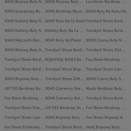
SOHO Beżowy Buty Na Co Dzień
SOHO Różowy Buty Na Co Dzień
Luvishoes Bordowy Buty Na Co Dzień
SOHO Granatowy Buty Na Co Dzień
SOHO Bordowy Wysokie Kozaki
SOHO Buty Na Koturnie
SOHO Kobiety Buty Na Koturnie
SOHO Buty Na Co Dzień
Trendyol Shoes Bordowy Torby I Torebki
SOHO Kobiety Buty Na Płaskim Obcasie
Kobiety Buty Na Co Dzień
Trendyol Shoes Bordowy Botki I Kozaki
SOHO Mężczyźni Buty Na Co Dzień
SOHO Buty Na Płaskim Obcasie
SOHO Czarny Buty Na Płaskim Obcasie
SOHO Beżowy Buty Na Koturnie
Trendyol Shoes Bordowy Wysokie Kozaki
Trendyol Shoes Złoty Buty Na Co Dzień
Trendyol Shoes Bordowy Mokasyny
NİŞANTAŞI SHOES Bordowy Buty Na Co Dzień
Fox Shoes Bordowy Obuwie
Trendyol Shoes Bordowy Szpilki
Trendyol Shoes Brązowy Buty Na Co Dzień
Trendyol Shoes Czerwony Buty Na Co Dzień
SOHO Brązowy Buty Śniegowe
Trendyol Shoes Żółty Buty Na Co Dzień
SOHO Czarny Buty Sportowe
LEFTIES Bordowy Buty Sportowe
SOHO Czerwony Sneakersy
Marjin Bordowy Buty Na Co Dzień
Fox Shoes Bordowy Botki I Kozaki
SOHO Czerwony Buty Sportowe
Trendyol Shoes Bordowy Akcesoria
Trendyol Shoes Dzieci Buty Na Co Dzień
LEFTIES Bordowy Sneakersy
Fox Shoes Bordowy Wysokie Kozaki
Trendyol Shoes Czarny Buty Na Co Dzień
SOHO Brązowy Buty Sportowe
Fox Shoes Brązowy Buty Na Co Dzień
Fox Shoes Fioletowy Buty Na Co Dzień
Trendyol Shoes Bordowy Torebki Na Ramię
Hotiç Brązowy Buty Na Co Dzień