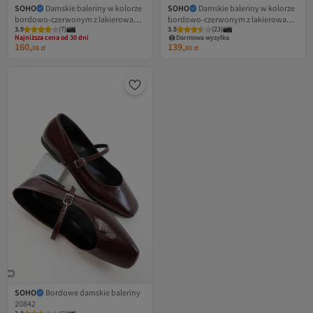
SOHO
Damskie baleriny w kolorze
SOHO
Damskie baleriny w kolorze
bordowo-czerwonym z lakierowanej
bordowo-czerwonym z lakierowanej
Najniższa cena od 30 dni
3.9
Darmowa wysyłka
(
7
)
3.5
(
23
)
skóry 19004
skóry 18895
Najniższa cena od 30 dni
Darmowa wysyłka
160,
139,
08
zł
80
zł
SOHO
Bordowe damskie baleriny
20842
Najniższa cena od 30 dni