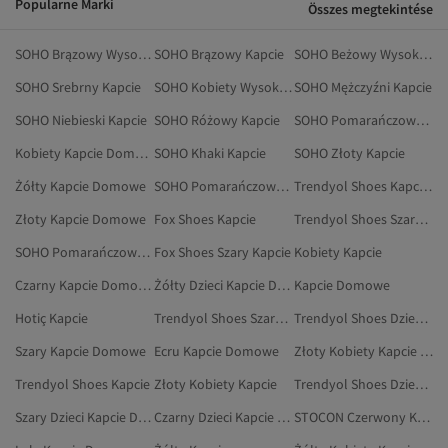
Popularne Marki
Összes megtekintése
SOHO Brązowy Wysokie Kapcie
SOHO Brązowy Kapcie
SOHO Beżowy Wysokie Kapcie
SOHO Srebrny Kapcie
SOHO Kobiety Wysokie Kapcie
SOHO Mężczyźni Kapcie
SOHO Niebieski Kapcie
SOHO Różowy Kapcie
SOHO Pomarańczowy Kapcie Domowe
Kobiety Kapcie Domowe
SOHO Khaki Kapcie
SOHO Złoty Kapcie
Żółty Kapcie Domowe
SOHO Pomarańczowy Wysokie Kapcie
Trendyol Shoes Kapcie Domowe
Złoty Kapcie Domowe
Fox Shoes Kapcie
Trendyol Shoes Szary Kapcie Domowe
SOHO Pomarańczowy Kapcie
Fox Shoes Szary Kapcie
Kobiety Kapcie
Czarny Kapcie Domowe
Żółty Dzieci Kapcie Domowe
Kapcie Domowe
Hotiç Kapcie
Trendyol Shoes Szary Kapcie
Trendyol Shoes Dzieci Kapcie Domowe
Szary Kapcie Domowe
Ecru Kapcie Domowe
Złoty Kobiety Kapcie Domowe
Trendyol Shoes Kapcie
Złoty Kobiety Kapcie
Trendyol Shoes Dzieci Kapcie
Szary Dzieci Kapcie Domowe
Czarny Dzieci Kapcie Domowe
STOCON Czerwony Kapcie Domowe