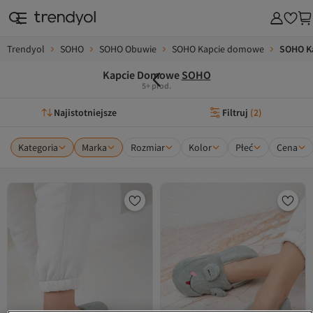
Trendyol
SOHO
SOHO Obuwie
SOHO Kapcie domowe
SOHO K
Kapcie Domowe
SOHO
5+ prod.
Najistotniejsze
Filtruj
(
2
)
Kategoria
Marka
Rozmiar
Kolor
Płeć
Cena