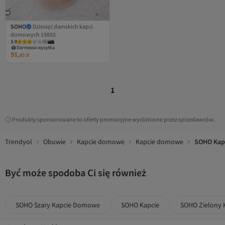
SOHO
Dziesięć damskich kapci
domowych 19892
3.0
(
5
)
Darmowa wysyłka
91,
85
zł
1
Produkty sponsorowane to oferty promocyjne wyróżnione przez sprzedawców.
Trendyol
Obuwie
Kapcie domowe
Kapcie domowe
SOHO Kap
Być może spodoba Ci się również
SOHO Szary Kapcie Domowe
SOHO Kapcie
SOHO Zielony