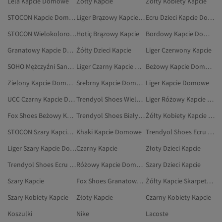
Lela Kapcie Domowe
Żółty Kapcie
Żółty Kobiety Kapcie
STOCON Kapcie Domowe
Liger Brązowy Kapcie Domowe
Ecru Dzieci Kapcie Domowe
STOCON Wielokolorowy Kapcie Domowe
Hotiç Brązowy Kapcie
Bordowy Kapcie Domowe
Granatowy Kapcie Domowe
Żółty Dzieci Kapcie
Liger Czerwony Kapcie
SOHO Mężczyźni Sandały I Kapcie
Liger Czarny Kapcie Domowe
Beżowy Kapcie Domowe
Zielony Kapcie Domowe
Srebrny Kapcie Domowe
Liger Kapcie Domowe
UCC Czarny Kapcie Domowe
Trendyol Shoes Wielokolorowy Kapcie
Liger Różowy Kapcie Domowe
Fox Shoes Beżowy Kapcie
Trendyol Shoes Biały Kapcie Domowe
Żółty Kobiety Kapcie Domowe
STOCON Szary Kapcie Domowe
Khaki Kapcie Domowe
Trendyol Shoes Ecru Kapcie Domowe
Liger Szary Kapcie Domowe
Czarny Kapcie
Złoty Dzieci Kapcie
Trendyol Shoes Ecru Kapcie
Różowy Kapcie Domowe
Szary Dzieci Kapcie
Szary Kapcie
Fox Shoes Granatowy Kapcie
Żółty Kapcie Skarpetkowe
Szary Kobiety Kapcie
Złoty Kapcie
Czarny Kobiety Kapcie
Koszulki
Nike
Lacoste