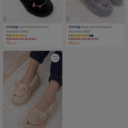
SOHO
Czarne damskie buty
SOHO
Szare damskie kapcie
domowe 19892
domowe 19892
Najniższa cena od 30 dni
Najniższa cena od 30 dni
5.0
Darmowa wysyłka
(
1
)
4.9
Darmowa wysyłka
(
8
)
Najniższa cena od 30 dni
Najniższa cena od 30 dni
75,
65,
72
zł
51
zł