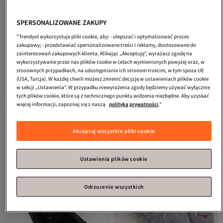
SPERSONALIZOWANE ZAKUPY
"Trendyol wykorzystuje pliki cookie, aby: - ulepszać i optymalizować proces
zakupowy; - przedstawiać spersonalizowane treści i reklamy, dostosowane do
zainteresowań zakupowych klienta. Klikając „Akceptuję”, wyrażasz zgodę na
wykorzystywanie przez nas plików cookie w celach wymienionych powyżej oraz, w
SOHO
Zielone damskie kapcie
SOHO
Zielone damskie kapcie
stosownych przypadkach, na udostępnianie ich stronom trzecim, w tym spoza UE
Najniższa cena od 30 dni
domowe 19891
domowe 19892
Darmowa wysyłka
Najniższa cena od 30 dni
(USA, Turcja). W każdej chwili możesz zmienić decyzję w ustawieniach plików cookie
Najniższa cena od 30 dni
5.0
Darmowa wysyłka
(
4
)
w sekcji „Ustawienia”. W przypadku niewyrażenia zgody będziemy używać wyłącznie
69,
Najniższa cena od 30 dni
45
zł
74,
tych plików cookie, które są z technicznego punktu widzenia niezbędne. Aby uzyskać
55
zł
więcej informacji, zapoznaj się z naszą
polityką prywatności
."
Akceptuj wszystkie pliki cookie
Ustawienia plików cookie
Odrzucenie wszystkich