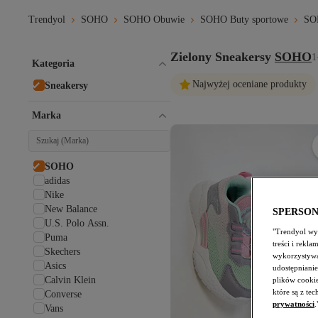
Trendyol
SOHO
SOHO Obuwie
SOHO Buty sportowe
SO
Zielony Sneakersy
SOHO
1
Kategoria
Najwyżej oceniane produkty
Sneakersy
Marka
SOHO
adidas
Nike
New Balance
SPERSO
U.S. Polo Assn.
"Trendyol wyk
Puma
treści i rekl
Skechers
wykorzystywa
Asics
udostępnianie
Calvin Klein
plików cooki
które są z te
Converse
prywatności
.
Vans