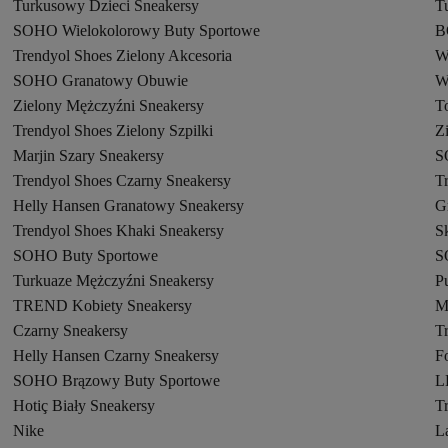
Turkusowy Dzieci Sneakersy
T
SOHO Wielokolorowy Buty Sportowe
B
Trendyol Shoes Zielony Akcesoria
W
SOHO Granatowy Obuwie
W
Zielony Mężczyźni Sneakersy
T
Trendyol Shoes Zielony Szpilki
Z
Marjin Szary Sneakersy
S
Trendyol Shoes Czarny Sneakersy
T
Helly Hansen Granatowy Sneakersy
G
Trendyol Shoes Khaki Sneakersy
S
SOHO Buty Sportowe
S
Turkuaze Mężczyźni Sneakersy
P
TREND Kobiety Sneakersy
M
Czarny Sneakersy
T
Helly Hansen Czarny Sneakersy
F
SOHO Brązowy Buty Sportowe
L
Hotiç Biały Sneakersy
T
Nike
L