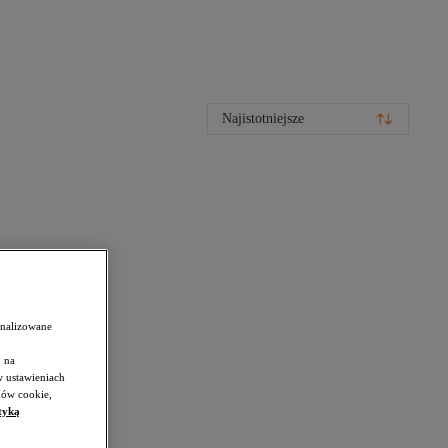
Najistotniejsze
onalizowane
 na
w ustawieniach
ków cookie,
tyką