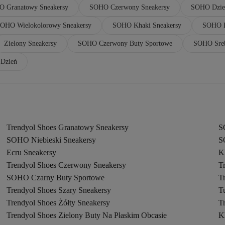
 Granatowy Sneakersy
SOHO Czerwony Sneakersy
SOHO Dziec
OHO Wielokolorowy Sneakersy
SOHO Khaki Sneakersy
SOHO B
Zielony Sneakersy
SOHO Czerwony Buty Sportowe
SOHO Sreb
 Dzień
Trendyol Shoes Granatowy Sneakersy
S
SOHO Niebieski Sneakersy
S
Ecru Sneakersy
K
Trendyol Shoes Czerwony Sneakersy
T
SOHO Czarny Buty Sportowe
T
Trendyol Shoes Szary Sneakersy
T
Trendyol Shoes Żółty Sneakersy
T
Trendyol Shoes Zielony Buty Na Płaskim Obcasie
K