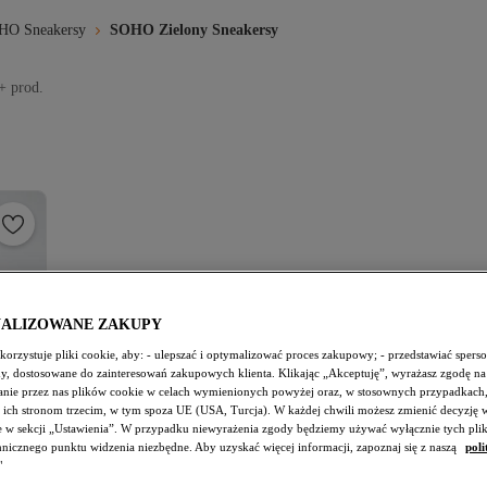
HO Sneakersy
SOHO Zielony Sneakersy
+ prod.
NALIZOWANE ZAKUPY
orzystuje pliki cookie, aby: - ulepszać i optymalizować proces zakupowy; - przedstawiać spers
amy, dostosowane do zainteresowań zakupowych klienta. Klikając „Akceptuję”, wyrażasz zgodę na
nie przez nas plików cookie w celach wymienionych powyżej oraz, w stosownych przypadkach,
 ich stronom trzecim, w tym spoza UE (USA, Turcja). W każdej chwili możesz zmienić decyzję 
e w sekcji „Ustawienia”. W przypadku niewyrażenia zgody będziemy używać wyłącznie tych pli
chnicznego punktu widzenia niezbędne. Aby uzyskać więcej informacji, zapoznaj się z naszą
poli
"