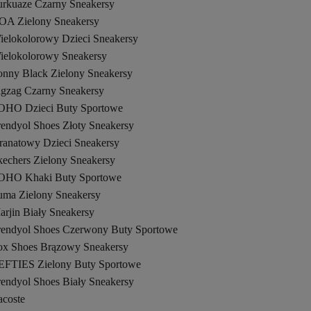
urkuaze Czarny Sneakersy
OA Zielony Sneakersy
ielokolorowy Dzieci Sneakersy
ielokolorowy Sneakersy
onny Black Zielony Sneakersy
igzag Czarny Sneakersy
OHO Dzieci Buty Sportowe
rendyol Shoes Złoty Sneakersy
ranatowy Dzieci Sneakersy
kechers Zielony Sneakersy
OHO Khaki Buty Sportowe
uma Zielony Sneakersy
arjin Biały Sneakersy
rendyol Shoes Czerwony Buty Sportowe
ox Shoes Brązowy Sneakersy
EFTIES Zielony Buty Sportowe
rendyol Shoes Biały Sneakersy
acoste