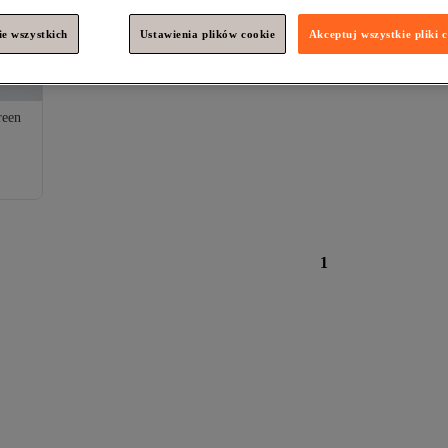
e wszystkich
Ustawienia plików cookie
Akceptuj wszystkie pliki 
reen
1