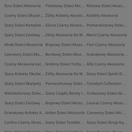
Ecru Dzieci Akcesoria
Fioletowy Dzieci Akcesoria
Różowy Dzieci Akcesoria
Czarny Dzieci Okulary I Akcesoria Do Okularów
Żółty Kobiety Akcesoria
Kobiety Akcesoria
Szary Dzieci Komplet: Szalik, Czapka I Rękawiczki
Gloria Czarny Akcesoria
Pomarańczowy Dzieci Akcesoria Do Włosów
Szary Dzieci Zestawy Dwuczęściowe
Złoty Akcesoria Do Włosów
Marni Czarny Akcesoria
Khaki Dzieci Akcesoria
Brązowy Dzieci Akcesoria Do Włosów
Fiori Czarny Akcesoria
Czerwony Dzieci Akcesoria
Bordowy Dzieci Akcesoria
Granatowy Akcesoria Do Włosów
Czarny Akcesoria Łazienkowe
Srebrny Dzieci Torby I Torebki
Alfa Czarny Akcesoria
Szary Kobiety Okulary I Akcesoria Do Okularów
Żółty Akcesoria Do Włosów
Szary Dzieci Spinki Do Włosów
Szary Dzieci Skarpety
Pomarańczowy Dzieci Akcesoria
Trendyol Collection Czarny Akcesoria
Wielokolorowy Dzieci Akcesoria
Szary Czapki, Berety I Rękawiczki
Turkusowy Dzieci Akcesoria
Szary Dzieci Zestawy Dresowe
Brązowy Dzieci Akcesoria
Leonas Czarny Akcesoria
Granatowy Kobiety Akcesoria Do Włosów
Arden Dzieci Akcesoria
Czerwony Dzieci Akcesoria Do Włosów
Carlino Czarny Akcesoria
Szary Dzieci Torebki Na Ramię
Szary Dzieci Stroje Kąpielowe