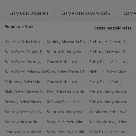
Szary Dzieci Akcesoria
Szary Akcesoria Do Włosów
Szary 
Popularne Marki
Összes megtekintése
Niebieski Dzieci Akcesoria Do Włosów
Kobiety Akcesoria Do Włosów
Srebrny Mężczyźni Akcesoria Do Włosów
Szary Dzieci Czapki, Berety I Rękawiczki
Srebrny Kobiety Akcesoria
Srebrny Akcesoria Do Włosów
Szary Dzieci Korony, Opaski Do Włosów I Spinki
Czarny Kobiety Akcesoria Do Włosów
Żółty Dzieci Akcesoria
Szary Dzieci Rękawiczki
Szary Dzieci Torby I Torebki
Niebieski Dzieci Akcesoria
Fioletowy Dzieci Akcesoria Do Włosów
Czarny Kobiety Akcesoria
Szary Dzieci Szaliki
Biały Dzieci Akcesoria Do Włosów
Ecru Dzieci Akcesoria Do Włosów
Złoty Kobiety Akcesoria Do Włosów
Beżowy Dzieci Akcesoria
Różowy Dzieci Akcesoria Do Włosów
Żółty Kobiety Akcesoria Do Włosów
Srebrny Mężczyźni Akcesoria
Srebrny Kobiety Akcesoria Do Włosów
Metaliczny Kobiety Akcesoria Do Włosów
Srebrny Akcesoria
Szary Mężczyźni Okulary I Akcesoria Do Okularów
Wielokolorowy Dzieci Akcesoria Do Włosów
Czarny Akcesoria Do Odkurzaczy
Szary Kobiety Czapki, Berety I Rękawiczki
Biały Dzieci Akcesoria