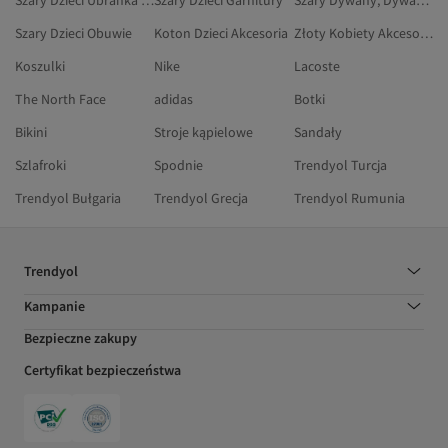
Szary Dzieci Ubranka Dla Niemowląt
Szary Dzieci Garnitury
Szary Dywany, Dywaniki I Wycieraczki
Szary Dzieci Obuwie
Koton Dzieci Akcesoria
Złoty Kobiety Akcesoria
Koszulki
Nike
Lacoste
The North Face
adidas
Botki
Bikini
Stroje kąpielowe
Sandały
Szlafroki
Spodnie
Trendyol Turcja
Trendyol Bułgaria
Trendyol Grecja
Trendyol Rumunia
Trendyol
Kampanie
Bezpieczne zakupy
Certyfikat bezpieczeństwa