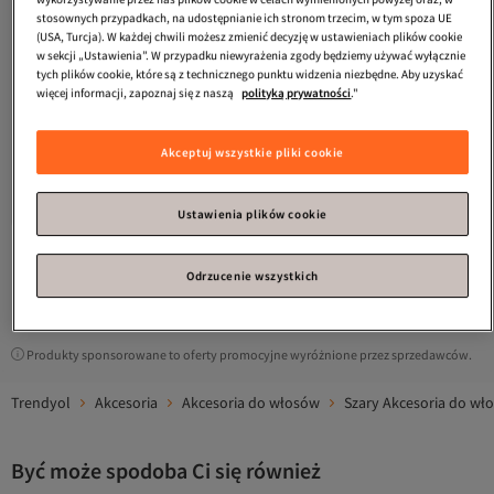
stosownych przypadkach, na udostępnianie ich stronom trzecim, w tym spoza UE
(USA, Turcja). W każdej chwili możesz zmienić decyzję w ustawieniach plików cookie
w sekcji „Ustawienia”. W przypadku niewyrażenia zgody będziemy używać wyłącznie
tych plików cookie, które są z technicznego punktu widzenia niezbędne. Aby uzyskać
więcej informacji, zapoznaj się z naszą
polityką prywatności
."
TRENDYOLKIDS
Szara Korona
Akceptuj wszystkie pliki cookie
Urodzinowa dla Dziewczynki z
4.3
(
12
)
Klamrą TKDAW25TK00000
Darmowa wysyłka
65,
15
zł
Ustawienia plików cookie
Odrzucenie wszystkich
1
Produkty sponsorowane to oferty promocyjne wyróżnione przez sprzedawców.
Trendyol
Akcesoria
Akcesoria do włosów
Szary Akcesoria do wł
Być może spodoba Ci się również