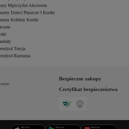
zary Mężczyźni Akcesoria
arny Dzieci Płaszcze I Kurtki
zarny Kobiety Kurtki
acoste
otki
andały
rendyol Turcja
rendyol Rumunia
Bezpieczne zakupy
cerów
Certyfikat bezpieczeństwa