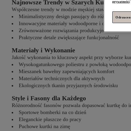
Najnowsze Trendy w Szarych Kurtkach M
prywatności
.
Współczesne trendy w modzie męskiej stawiają na funkc
Minimalistyczny design pasujący do różnych stylizac
Odrzuceni
Innowacyjne materiały wodoodporne i oddychające
Zrównoważone rozwiązania produkcyjne
Praktyczne detale zwiększające funkcjonalność
Materiały i Wykonanie
Jakość wykonania to kluczowy aspekt przy wyborze kur
Wysokogatunkowego poliestru z powłoką wodoodpo
Mieszanek bawełny zapewniających komfort
Materiałów technicznych dla aktywnych
Ekologicznych tkanin przyjaznych środowisku
Style i Fasony dla Każdego
Różnorodność fasonów pozwala dopasować kurtkę do in
Sportowe bomberki na co dzień
Eleganckie płaszcze do pracy
Puchowe kurtki na zimę