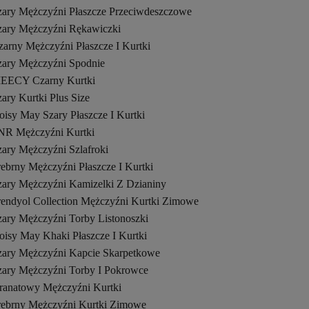
zary Mężczyźni Płaszcze Przeciwdeszczowe
zary Mężczyźni Rękawiczki
zarny Mężczyźni Płaszcze I Kurtki
zary Mężczyźni Spodnie
EECY Czarny Kurtki
ary Kurtki Plus Size
oisy May Szary Płaszcze I Kurtki
NR Mężczyźni Kurtki
zary Mężczyźni Szlafroki
ebrny Mężczyźni Płaszcze I Kurtki
zary Mężczyźni Kamizelki Z Dzianiny
rendyol Collection Mężczyźni Kurtki Zimowe
zary Mężczyźni Torby Listonoszki
oisy May Khaki Płaszcze I Kurtki
zary Mężczyźni Kapcie Skarpetkowe
zary Mężczyźni Torby I Pokrowce
ranatowy Mężczyźni Kurtki
rebrny Mężczyźni Kurtki Zimowe