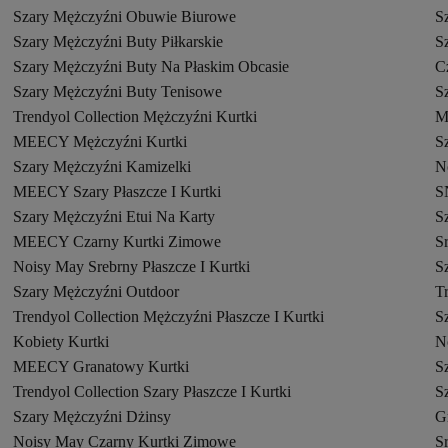
Szary Mężczyźni Obuwie Biurowe
S
Szary Mężczyźni Buty Piłkarskie
S
Szary Mężczyźni Buty Na Płaskim Obcasie
C
Szary Mężczyźni Buty Tenisowe
S
Trendyol Collection Mężczyźni Kurtki
M
MEECY Mężczyźni Kurtki
Sz
Szary Mężczyźni Kamizelki
N
MEECY Szary Płaszcze I Kurtki
S
Szary Mężczyźni Etui Na Karty
S
MEECY Czarny Kurtki Zimowe
Sr
Noisy May Srebrny Płaszcze I Kurtki
S
Szary Mężczyźni Outdoor
T
Trendyol Collection Mężczyźni Płaszcze I Kurtki
S
Kobiety Kurtki
N
MEECY Granatowy Kurtki
S
Trendyol Collection Szary Płaszcze I Kurtki
S
Szary Mężczyźni Dżinsy
G
Noisy May Czarny Kurtki Zimowe
S