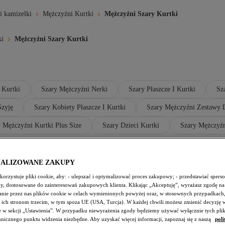
i kamizelki
Mężczyźni Kurtki
Mężczyźni Szary Kurtki
ki
Mężczyźni Szary Kurtki
 Kurtki
Szary Mężczyźni Nerki
Szary Płaszcze I Kurtki
Sz
Szyję
Szary Kobiety Płaszcze I Kurtki
Szary Mężczyźni Zestawy 
 Mężczyźni Kurtki Plus Size
Szary Dzieci Kurtki
Szary Mężczyźn
NALIZOWANE ZAKUPY
w Nowoczesnym Wydaniu
orzystuje pliki cookie, aby: - ulepszać i optymalizować proces zakupowy; - przedstawiać spers
każdego mężczyzny w Polsce. Trendyol przedstawia kolekcję
amy, dostosowane do zainteresowań zakupowych klienta. Klikając „Akceptuję”, wyrażasz zgodę na
rek po eleganckie płaszcze - każdy model został starannie 
nie przez nas plików cookie w celach wymienionych powyżej oraz, w stosownych przypadkach,
 ich stronom trzecim, w tym spoza UE (USA, Turcja). W każdej chwili możesz zmienić decyzję 
e w sekcji „Ustawienia”. W przypadku niewyrażenia zgody będziemy używać wyłącznie tych pli
chnicznego punktu widzenia niezbędne. Aby uzyskać więcej informacji, zapoznaj się z naszą
poli