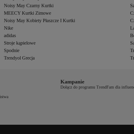
Noisy May Czarny Kurtki
S
MEECY Kurtki Zimowe
Cz
Noisy May Kobiety Płaszcze I Kurtki
C
Nike
L
adidas
B
Stroje kąpielowe
S
Spodnie
T
Trendyol Grecja
T
Kampanie
Dołącz do programu TrendFam dla influen
ństwa