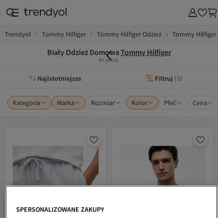
Trendyol
Tommy Hilfiger
Tommy Hilfiger Odzież
Tommy Hilfige
Biały Odzież Domowa
Tommy Hilfiger
4+ prod.
Najistotniejsze
Filtruj
(
3
)
Kategoria
Marka
Rozmiar
Kolor
Płeć
Cena
SPERSONALIZOWANE ZAKUPY