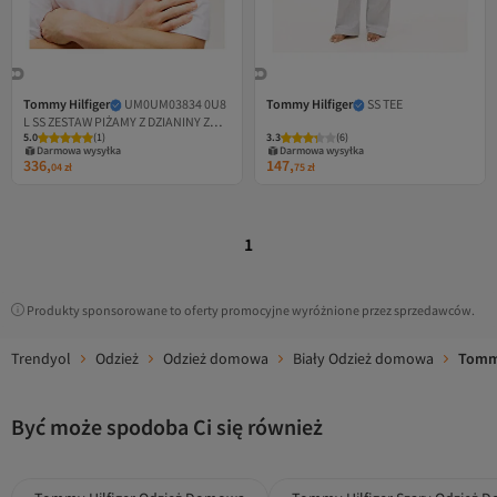
Tommy Hilfiger
UM0UM03834 0U8
Tommy Hilfiger
SS TEE
L SS ZESTAW PIŻAMY Z DZIANINY Z
5.0
(
1
)
3.3
(
6
)
NADRUKIEM
Darmowa wysyłka
Darmowa wysyłka
336,
147,
04
zł
75
zł
1
Produkty sponsorowane to oferty promocyjne wyróżnione przez sprzedawców.
Trendyol
Odzież
Odzież domowa
Biały Odzież domowa
Tommy
Być może spodoba Ci się również