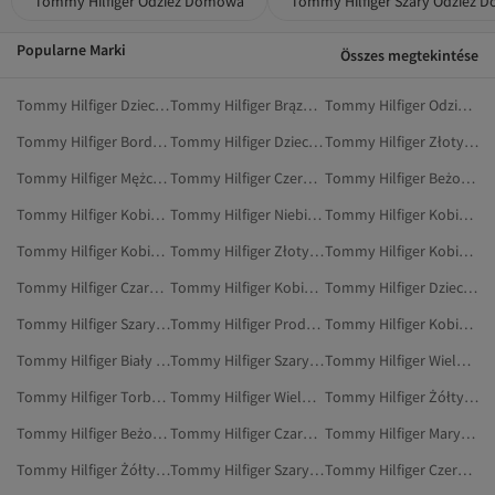
Tommy Hilfiger Odzież Domowa
Tommy Hilfiger Szary Odzież
Popularne Marki
Összes megtekintése
Tommy Hilfiger Dzieci Odzież
Tommy Hilfiger Brązowy Odzież
Tommy Hilfiger Odzież Sportowa
Tommy Hilfiger Bordowy Odzież Domowa
Tommy Hilfiger Dzieci Odzież Sportowa
Tommy Hilfiger Złoty Marynarki I Kamizelki
Tommy Hilfiger Mężczyźni Odzież Domowa
Tommy Hilfiger Czerwony Odzież
Tommy Hilfiger Beżowy Odzież Outdoorowa
Tommy Hilfiger Kobiety Buty Na Koturnie
Tommy Hilfiger Niebieski Odzież Sportowa
Tommy Hilfiger Kobiety Mokasyny
Tommy Hilfiger Kobiety Torby Listonoszki
Tommy Hilfiger Złoty Marynarki
Tommy Hilfiger Kobiety Marynarki I Kamizelki
Tommy Hilfiger Czarny Odzież
Tommy Hilfiger Kobiety Etui Na Karty
Tommy Hilfiger Dzieci Marynarki I Kamizelki
Tommy Hilfiger Szary Marynarki I Kamizelki
Tommy Hilfiger Produkty Do Golenia
Tommy Hilfiger Kobiety Szpilki
Tommy Hilfiger Biały Odzież Plażowa
Tommy Hilfiger Szary Spodnie Dresowe
Tommy Hilfiger Wielokolorowy Odzież Sportowa
Tommy Hilfiger Torby Na Siłownię
Tommy Hilfiger Wielokolorowy Mokasyny
Tommy Hilfiger Żółty Marynarki I Kamizelki
Tommy Hilfiger Beżowy Mokasyny
Tommy Hilfiger Czarny Oksfordki
Tommy Hilfiger Marynarki I Kamizelki
Tommy Hilfiger Żółty Plecaki
Tommy Hilfiger Szary Rękawiczki
Tommy Hilfiger Czerwony Szaliki