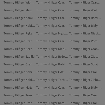
Tommy Hilfiger Wielokolorowy Stroje Kąpielowe
Tommy Hilfiger Czarny Spodnie
Tommy Hilfiger Czarny Odzież Sportowa
Tommy Hilfiger Mężczyźni Odzież
Tommy Hilfiger Czarny Walizki
Tommy Hilfiger Wielokolorowy Marynarki
Tommy Hilfiger Kamizelki
Tommy Hilfiger Czarny Mokasyny
Tommy Hilfiger Bordowy Odzież
Tommy Hilfiger Kobiety Kamizelki
Tommy Hilfiger Czarny Spodnie Dresowe
Tommy Hilfiger Biały Bielizna I Piżamy
Tommy Hilfiger Rękawiczki
Tommy Hilfiger Mężczyźni Mokasyny
Tommy Hilfiger Niebieski Stroje Kąpielowe
Tommy Hilfiger Czarny Torby Listonoszki
Tommy Hilfiger Czarny Torby Na Siłownię
Tommy Hilfiger Pomarańczowy Odzież
Tommy Hilfiger Beżowy Marynarki I Kamizelki
Tommy Hilfiger Niebieski Odzież Outdoorowa
Tommy Hilfiger Czarny Nerki
Tommy Hilfiger Szpilki
Tommy Hilfiger Beżowy Nerki
Tommy Hilfiger Złoty Obuwie
Tommy Hilfiger Czarny Torby I Pokrowce
Tommy Hilfiger Kobiety Dżinsy
Tommy Hilfiger Stroje Kąpielowe
Tommy Hilfiger Kobiety Odzież Sportowa
Tommy Hilfiger Odzież Outdoorowa
Tommy Hilfiger Czarny Szaliki
Tommy Hilfiger Kobiety Odzież Outdoorowa
Tommy Hilfiger Torby Listonoszki
Tommy Hilfiger Zielony Odzież Sportowa
Tommy Hilfiger Mężczyźni Rękawiczki
Tommy Hilfiger Czarny Szaliki I Szale
Tommy Hilfiger Biały Zestawy Piżamowe
Tommy Hilfiger Torebki Na Ramię
Tommy Hilfiger Czarny Dresy
Tommy Hilfiger Czerwony Bielizna I Piżamy
Tommy Hilfiger Czarny Torebki Na Ramię
Tommy Hilfiger Kamizelki Z Dzianiny
Tommy Hilfiger Czarny Rękawiczki