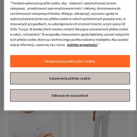
"Trendyol wykorzystuje pliki cookie, aby: - ulepszać i optymalizować proces
zakupowy; - przedstawiać spersonalizowane treści i reklamy, dostosowane do
zainteresowań zakupowych klienta. Klikając „Akceptuję”, wyrażasz zgodę na
wykorzystywanie przez nas plików cookie w celach wymienionych powyżej oraz, w
stosownych przypadkach, na udostępnianie ich stronom trzecim, w tym spoza UE
(USA, Turcja). W każdej chwili możesz zmienić decyzję w ustawieniach plików cookie
w sekcji „Ustawienia”. W przypadku niewyrażenia zgody będziemy używać wyłącznie
tych plików cookie, które są z technicznego punktu widzenia niezbędne. Aby uzyskać
Tommy Hilfiger
Piżama damska /
Tommy Hilfiger
UM0UM03834 0TM
więcej informacji, zapoznaj się z naszą
polityką prywatności
."
dziewczęca White / Ithaca Brisk Blue
L SS ZESTAW PIŻAMY Z DZIANINY Z
5.0
(
5
)
Darmowa wysyłka
NADRUKIEM
336,
Darmowa wysyłka
05
zł
355,
43
zł
Akceptuj wszystkie pliki cookie
Ustawienia plików cookie
Odrzucenie wszystkich