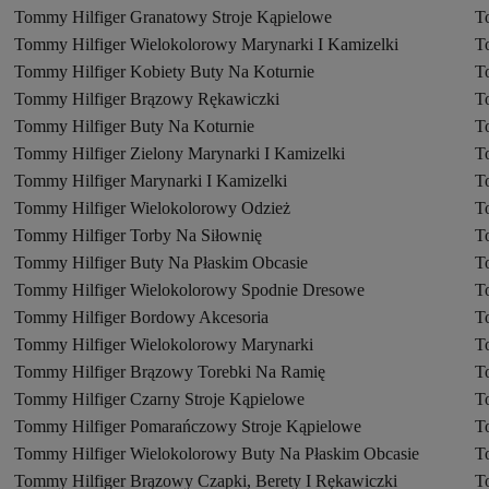
Tommy Hilfiger Granatowy Stroje Kąpielowe
T
Tommy Hilfiger Wielokolorowy Marynarki I Kamizelki
T
Tommy Hilfiger Kobiety Buty Na Koturnie
T
Tommy Hilfiger Brązowy Rękawiczki
T
Tommy Hilfiger Buty Na Koturnie
T
Tommy Hilfiger Zielony Marynarki I Kamizelki
T
Tommy Hilfiger Marynarki I Kamizelki
T
Tommy Hilfiger Wielokolorowy Odzież
T
Tommy Hilfiger Torby Na Siłownię
T
Tommy Hilfiger Buty Na Płaskim Obcasie
T
Tommy Hilfiger Wielokolorowy Spodnie Dresowe
T
Tommy Hilfiger Bordowy Akcesoria
T
Tommy Hilfiger Wielokolorowy Marynarki
T
Tommy Hilfiger Brązowy Torebki Na Ramię
T
Tommy Hilfiger Czarny Stroje Kąpielowe
T
Tommy Hilfiger Pomarańczowy Stroje Kąpielowe
T
Tommy Hilfiger Wielokolorowy Buty Na Płaskim Obcasie
T
Tommy Hilfiger Brązowy Czapki, Berety I Rękawiczki
T