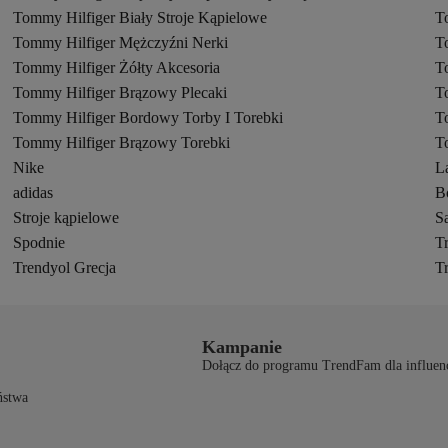
Tommy Hilfiger Biały Stroje Kąpielowe
T
Tommy Hilfiger Mężczyźni Nerki
T
Tommy Hilfiger Żółty Akcesoria
T
Tommy Hilfiger Brązowy Plecaki
T
Tommy Hilfiger Bordowy Torby I Torebki
T
Tommy Hilfiger Brązowy Torebki
T
Nike
L
adidas
B
Stroje kąpielowe
S
Spodnie
T
Trendyol Grecja
T
Kampanie
Dołącz do programu TrendFam dla influen
ństwa