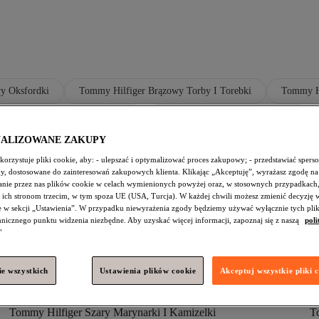
y Oksfordki
Tommy Hilfiger Brązowy Torby I Torebki
Tommy Hi
iger Okulary Przeciwsłoneczne
Tommy Hilfiger Brązowy Szaliki
NALIZOWANE ZAKUPY
 Wysokie Kozaki
Tommy Hilfiger Wielokolorowy Akcesoria
Tom
orzystuje pliki cookie, aby: - ulepszać i optymalizować proces zakupowy; - przedstawiać spers
figer Niebieski Okulary Przeciwsłoneczne
Tommy Hilfiger Szary Spod
amy, dostosowane do zainteresowań zakupowych klienta. Klikając „Akceptuję”, wyrażasz zgodę na
nie przez nas plików cookie w celach wymienionych powyżej oraz, w stosownych przypadkach,
iger Brązowy Buty Na Płaskim Obcasie
Tommy Hilfiger Żółty Marynar
 ich stronom trzecim, w tym spoza UE (USA, Turcja). W każdej chwili możesz zmienić decyzję 
e w sekcji „Ustawienia”. W przypadku niewyrażenia zgody będziemy używać wyłącznie tych pli
chnicznego punktu widzenia niezbędne. Aby uzyskać więcej informacji, zapoznaj się z naszą
poli
"
e wszystkich
Ustawienia plików cookie
Akceptuj wszystkie pliki 
Tommy Hilfiger Szary Marynarki I Kamizelki
T