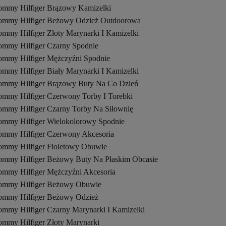
ommy Hilfiger Brązowy Kamizelki
ommy Hilfiger Beżowy Odzież Outdoorowa
ommy Hilfiger Złoty Marynarki I Kamizelki
ommy Hilfiger Czarny Spodnie
ommy Hilfiger Mężczyźni Spodnie
ommy Hilfiger Biały Marynarki I Kamizelki
ommy Hilfiger Brązowy Buty Na Co Dzień
ommy Hilfiger Czerwony Torby I Torebki
ommy Hilfiger Czarny Torby Na Siłownię
ommy Hilfiger Wielokolorowy Spodnie
ommy Hilfiger Czerwony Akcesoria
ommy Hilfiger Fioletowy Obuwie
ommy Hilfiger Beżowy Buty Na Płaskim Obcasie
ommy Hilfiger Mężczyźni Akcesoria
ommy Hilfiger Beżowy Obuwie
ommy Hilfiger Beżowy Odzież
ommy Hilfiger Czarny Marynarki I Kamizelki
ommy Hilfiger Złoty Marynarki