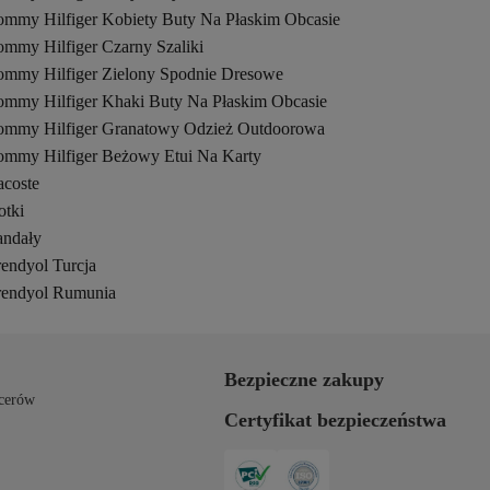
ommy Hilfiger Kobiety Buty Na Płaskim Obcasie
ommy Hilfiger Czarny Szaliki
ommy Hilfiger Zielony Spodnie Dresowe
ommy Hilfiger Khaki Buty Na Płaskim Obcasie
ommy Hilfiger Granatowy Odzież Outdoorowa
ommy Hilfiger Beżowy Etui Na Karty
acoste
otki
andały
rendyol Turcja
rendyol Rumunia
Bezpieczne zakupy
cerów
Certyfikat bezpieczeństwa