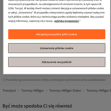
stosownych przypadkach, na udostępnianie ich stronom trzecim, w tym spoza UE
(USA, Turcja). W każdej chwili możesz zmienić decyzję w ustawieniach plików cookie
w sekcji „Ustawienia”. W przypadku niewyrażenia zgody będziemy używać wyłącznie
tych plików cookie, które są z technicznego punktu widzenia niezbędne. Aby uzyskać
więcej informacji, zapoznaj się z naszą
polityką prywatności
."
#5 w najczęściej wyświetlanych
Tommy Hilfiger
Khaki Casual
Tommy Hilfiger
Beżowe buty
Akceptuj wszystkie pliki cookie
Shoes dla kobiet i dziewcząt
casualowe damskie/dziewczęce
5.0
(
3
)
2.0
(
1
)
Darmowa wysyłka
Darmowa wysyłka
430,
567,
54
zł
17
zł
Ustawienia plików cookie
Odrzucenie wszystkich
1
Produkty sponsorowane to oferty promocyjne wyróżnione przez sprzedawców.
Trendyol
Tommy Hilfiger
Tommy Hilfiger Dzieci
Tommy Hilfiger 
Być może spodoba Ci się również