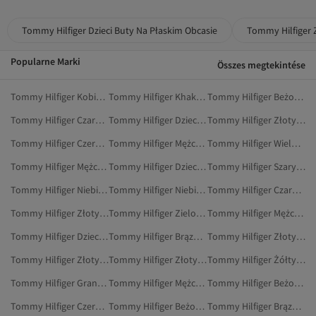
Tommy Hilfiger Dzieci Buty Na Płaskim Obcasie
Tommy Hilfiger 
Popularne Marki
Összes megtekintése
Tommy Hilfiger Kobiety Buty Na Płaskim Obcasie
Tommy Hilfiger Khaki Buty Na Płaskim Obcasie
Tommy Hilfiger Beżowy Buty Sportowe
Tommy Hilfiger Czarny Buty Sportowe
Tommy Hilfiger Dzieci Marynarki I Kamizelki
Tommy Hilfiger Złoty Marynarki I Kamizelki
Tommy Hilfiger Czerwony Buty Sportowe
Tommy Hilfiger Mężczyźni Sneakersy
Tommy Hilfiger Wielokolorowy Buty Sportowe
Tommy Hilfiger Mężczyźni Botki
Tommy Hilfiger Dzieci Obuwie
Tommy Hilfiger Szary Buty Sportowe
Tommy Hilfiger Niebieski Buty Na Koturnie
Tommy Hilfiger Niebieski Buty Na Płaskim Obcasie
Tommy Hilfiger Czarny Sneakersy
Tommy Hilfiger Złoty Obuwie
Tommy Hilfiger Zielony Buty Sportowe
Tommy Hilfiger Mężczyźni Buty Na Płaskim Obcasie
Tommy Hilfiger Dzieci Sport I Turystyka
Tommy Hilfiger Brązowy Buty Sportowe
Tommy Hilfiger Złoty Marynarki
Tommy Hilfiger Złoty Botki
Tommy Hilfiger Złoty Buty Sportowe
Tommy Hilfiger Żółty Buty Sportowe
Tommy Hilfiger Granatowy Buty Na Płaskim Obcasie
Tommy Hilfiger Mężczyźni Buty Sportowe
Tommy Hilfiger Beżowy Sneakersy
Tommy Hilfiger Czerwony Sneakersy
Tommy Hilfiger Beżowy Botki
Tommy Hilfiger Brązowy Sneakersy