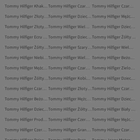
Tommy Hilfiger Khaki Buty Na Co Dzień
Tommy Hilfiger Czarny Spodnie
Tommy Hilfiger Czarny Buty Do Chodzenia
Tommy Hilfiger Złoty Botki I Kozaki
Tommy Hilfiger Dzieci Kamizelki
Tommy Hilfiger Mężczyźni Botki I Kozaki
Tommy Hilfiger Złoty Sneakersy
Tommy Hilfiger Wielokolorowy Sneakersy
Tommy Hilfiger Dzieci Odzież Sportowa
Tommy Hilfiger Ecru Buty Sportowe
Tommy Hilfiger Dzieci Torby I Torebki
Tommy Hilfiger Żółty Sneakersy
Tommy Hilfiger Żółty Marynarki I Kamizelki
Tommy Hilfiger Szary Sneakersy
Tommy Hilfiger Wielokolorowy Botki
Tommy Hilfiger Niebieski Buty Na Co Dzień
Tommy Hilfiger Wielokolorowy Stroje Kąpielowe
Tommy Hilfiger Beżowy Nerki
Tommy Hilfiger Mężczyźni Nerki
Tommy Hilfiger Czarny Spodnie Dresowe
Tommy Hilfiger Zielony Sneakersy
Tommy Hilfiger Żółty Botki
Tommy Hilfiger Kobiety Buty Sportowe
Tommy Hilfiger Dzieci Dresy
Tommy Hilfiger Czarny Nerki
Tommy Hilfiger Złoty Odzież
Tommy Hilfiger Czarny Botki
Tommy Hilfiger Beżowy Botki I Kozaki
Tommy Hilfiger Mężczyźni Spodnie
Tommy Hilfiger Dzieci Spodnie Dresowe
Tommy Hilfiger Dzieci Odzież
Tommy Hilfiger Żółty Botki I Kozaki
Tommy Hilfiger Biały Dżinsy
Tommy Hilfiger Produkty Do Golenia
Tommy Hilfiger Czerwony Botki
Tommy Hilfiger Mężczyźni Buty Do Chodzenia
Tommy Hilfiger Czerwony Botki I Kozaki
Tommy Hilfiger Granatowy Buty Sportowe
Tommy Hilfiger Czarny Botki I Kozaki