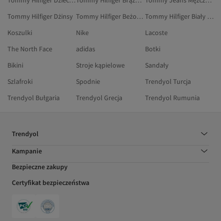
Tommy Hilfiger Dzieci Torebki
Tommy Hilfiger Brązowy Botki
Tommy Jeans Mężczyźni Sneakersy
Tommy Hilfiger Dżinsy
Tommy Hilfiger Beżowy Marynarki I Kamizelki
Tommy Hilfiger Biały Botki I Kozaki
Koszulki
Nike
Lacoste
The North Face
adidas
Botki
Bikini
Stroje kąpielowe
Sandały
Szlafroki
Spodnie
Trendyol Turcja
Trendyol Bułgaria
Trendyol Grecja
Trendyol Rumunia
Trendyol
Kampanie
Bezpieczne zakupy
Certyfikat bezpieczeństwa