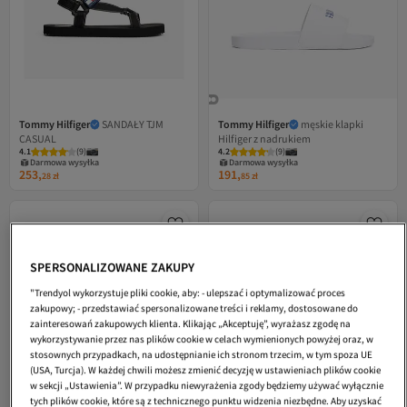
Tommy Hilfiger
SANDAŁY TJM
Tommy Hilfiger
męskie klapki
CASUAL
Hilfiger z nadrukiem
4.1
(
9
)
4.2
(
9
)
Darmowa wysyłka
Darmowa wysyłka
253,
191,
28
zł
85
zł
SPERSONALIZOWANE ZAKUPY
"Trendyol wykorzystuje pliki cookie, aby: - ulepszać i optymalizować proces
zakupowy; - przedstawiać spersonalizowane treści i reklamy, dostosowane do
zainteresowań zakupowych klienta. Klikając „Akceptuję”, wyrażasz zgodę na
wykorzystywanie przez nas plików cookie w celach wymienionych powyżej oraz, w
stosownych przypadkach, na udostępnianie ich stronom trzecim, w tym spoza UE
(USA, Turcja). W każdej chwili możesz zmienić decyzję w ustawieniach plików cookie
w sekcji „Ustawienia”. W przypadku niewyrażenia zgody będziemy używać wyłącznie
tych plików cookie, które są z technicznego punktu widzenia niezbędne. Aby uzyskać