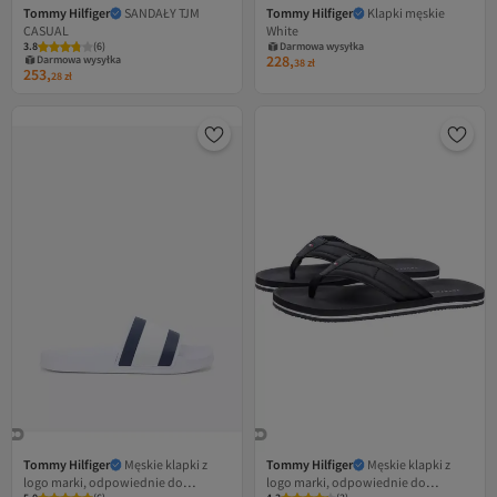
Tommy Hilfiger
SANDAŁY TJM
Tommy Hilfiger
Klapki męskie
CASUAL
White
3.8
(
6
)
Darmowa wysyłka
228,
Darmowa wysyłka
38
zł
253,
28
zł
Tommy Hilfiger
Męskie klapki z
Tommy Hilfiger
Męskie klapki z
logo marki, odpowiednie do
logo marki, odpowiednie do