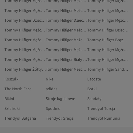
Tommy Hilfiger Mężczyźni Buty Na Co Dzień
Tommy Hilfiger Mężczyźni Szorty Kąpielowe
Tommy Hilfiger Mężczyźni Obuwie
Tommy Hilfiger Mężczyźni Paski
Tommy Hilfiger Mężczyźni Oksfordki
Tommy Hilfiger Mężczyźni Kamizelki Z Dzianiny
Tommy Hilfiger Dzieci Kamizelki
Tommy Hilfiger Dzieci Torby I Torebki
Tommy Hilfiger Mężczyźni Plecaki
Tommy Hilfiger Mężczyźni Koszulki Sportowe
Tommy Hilfiger Mężczyźni Odzież Domowa
Tommy Hilfiger Dzieci Płaszcze Przeciwdeszczowe
Tommy Hilfiger Mężczyźni Odzież
Tommy Hilfiger Mężczyźni Torby Na Laptopa
Tommy Hilfiger Brązowy Paski I Szelki
Tommy Hilfiger Mężczyźni Dresy
Tommy Hilfiger Mężczyźni Mokasyny
Tommy Hilfiger Mężczyźni Płaszcze Przeciwdeszczowe
Tommy Hilfiger Mężczyźni Płaszcze I Kurtki
Tommy Hilfiger Biały Czapki
Tommy Hilfiger Mężczyźni Buty Sportowe
Tommy Hilfiger Żółty Płaszcze I Kurtki
Tommy Hilfiger Mężczyźni Outdoor
Tommy Hilfiger Sandały I Kapcie
Koszulki
Nike
Lacoste
The North Face
adidas
Botki
Bikini
Stroje kąpielowe
Sandały
Szlafroki
Spodnie
Trendyol Turcja
Trendyol Bułgaria
Trendyol Grecja
Trendyol Rumunia