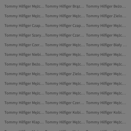
Tommy Hilfiger Mężczyźni Paski I Szelki
Tommy Hilfiger Brązowy Czapki, Berety I Rękawiczki
Tommy Hilfiger Beżowy Czapki, Berety I Rękawiczki
Tommy Hilfiger Mężczyźni Szaliki
Tommy Hilfiger Mężczyźni Torby I Torebki
Tommy Hilfiger Zielony Czapki, Berety I Rękawiczki
Tommy Hilfiger Czapki, Berety I Rękawiczki
Tommy Hilfiger Czapki Sportowe
Tommy Hilfiger Mężczyźni Torby Listonoszki
Tommy Hilfiger Szary Czapki, Berety I Rękawiczki
Tommy Hilfiger Czarny Czapki
Tommy Hilfiger Mężczyźni Torebki
Tommy Hilfiger Czerwony Czapki, Berety I Rękawiczki
Tommy Hilfiger Mężczyźni Etui Na Karty
Tommy Hilfiger Biały Czapki, Berety I Rękawiczki
Tommy Hilfiger Niebieski Czapki, Berety I Rękawiczki
Tommy Hilfiger Mężczyźni Torby Na Siłownię
Tommy Hilfiger Mężczyźni Marynarki I Kamizelki
Tommy Hilfiger Beżowy Czapki
Tommy Hilfiger Mężczyźni Odzież Outdoorowa
Tommy Hilfiger Mężczyźni Torby I Pokrowce
Tommy Hilfiger Mężczyźni Kamizelki
Tommy Hilfiger Zielony Czapki
Tommy Hilfiger Mężczyźni Spodenki Capri I Bermudy
Tommy Hilfiger Mężczyźni Buty Na Płaskim Obcasie
Tommy Hilfiger Mężczyźni Torebki Na Ramię
Tommy Hilfiger Mężczyźni Marynarki
Tommy Hilfiger Mężczyźni Nerki
Tommy Hilfiger Mężczyźni Akcesoria
Tommy Hilfiger Mężczyźni Spodnie Sportowe
Tommy Hilfiger Mężczyźni Odzież Sportowa
Tommy Hilfiger Czerwony Czapki
Tommy Hilfiger Mężczyźni Komputery I Tablety
Tommy Hilfiger Mężczyźni Rękawiczki
Tommy Hilfiger Kobiety Kapcie Domowe
Tommy Hilfiger Kobiety Czapki, Berety I Rękawiczki
Tommy Hilfiger Klapki Sportowe
Tommy Hilfiger Mężczyźni Dżinsy
Tommy Hilfiger Mężczyźni Sport I Turystyka