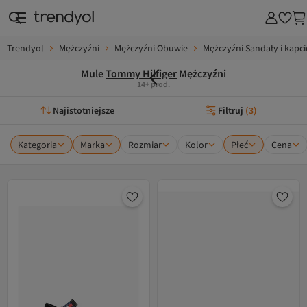
Trendyol
Mężczyźni
Mężczyźni Obuwie
Mężczyźni Sandały i kapci
Mule
Tommy Hilfiger
Mężczyźni
14+ prod.
Najistotniejsze
Filtruj
(
3
)
Kategoria
Marka
Rozmiar
Kolor
Płeć
Cena