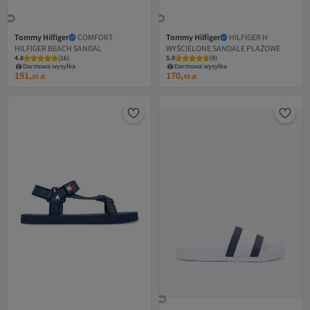
Tommy Hilfiger
COMFORT
Tommy Hilfiger
HILFIGER H
HILFIGER BEACH SANDAL
WYŚCIELONE SANDALE PLAŻOWE
4.8
(
16
)
5.0
(
9
)
Darmowa wysyłka
Darmowa wysyłka
191,
170,
85
zł
49
zł