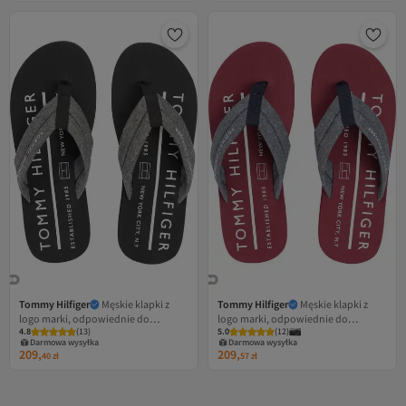
Tommy Hilfiger
Męskie klapki z
Tommy Hilfiger
Męskie klapki z
logo marki, odpowiednie do
logo marki, odpowiednie do
4.8
(
13
)
5.0
(
12
)
codziennego użytku, czarne
codziennego użytku, w kolorze
Darmowa wysyłka
Darmowa wysyłka
FM0FM05751 BDS
granatowym FM0FM05751 DW5
209,
209,
40
zł
57
zł