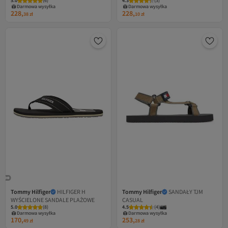
5.0
(
6
)
4.3
(
3
)
codziennego użytku 1 Białe klapki
codziennego użytku, czarne
Darmowa wysyłka
Darmowa wysyłka
FM0FM05798 YBS
FM0FM05801 BDS
228,
228,
38
zł
10
zł
Tommy Hilfiger
HILFIGER H
Tommy Hilfiger
SANDAŁY TJM
WYŚCIELONE SANDALE PLAŻOWE
CASUAL
5.0
(
8
)
4.5
(
4
)
Darmowa wysyłka
Darmowa wysyłka
170,
253,
49
zł
28
zł