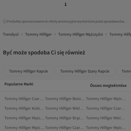
1
Produkty sponsorowane to oferty promocyjne wyróżnione przez sprzedawców.
Trendyol
Tommy Hilfiger
Tommy Hilfiger Mężczyźni
Tommy Hilfi
Być może spodoba Ci się również
Tommy Hilfiger Kapcie
Tommy Hilfiger Szary Kapcie
Tomm
Popularne Marki
Összes megtekintése
Tommy Hilfiger Czarny Czapki Beanie
Tommy Hilfiger Beżowy Czapki Beanie
Tommy Hilfiger Mężczyźni Sandały I Kapcie
Tommy Hilfiger Kobiety Kapcie
Tommy Hilfiger Wielokolorowy Czapki Beanie
Tommy Hilfiger Czarny Czapki, Berety I Rękawiczki
Tommy Hilfiger Mężczyźni Szaliki I Szale
Tommy Hilfiger Brązowy Czapki Beanie
Tommy Hilfiger Wielokolorowy Czapki, Berety I Rękawiczki
Tommy Hilfiger Mężczyźni Spodnie
Tommy Hilfiger Czarny Czapki Sportowe
Tommy Hilfiger Mężczyźni Spodnie Dresowe