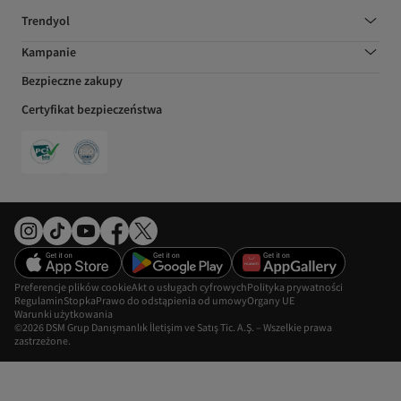
Trendyol
Kampanie
Bezpieczne zakupy
Certyfikat bezpieczeństwa
Preferencje plików cookie
Akt o usługach cyfrowych
Polityka prywatności
Regulamin
Stopka
Prawo do odstąpienia od umowy
Organy UE
Warunki użytkowania
©2026 DSM Grup Danışmanlık İletişim ve Satış Tic. A.Ş. – Wszelkie prawa
zastrzeżone.