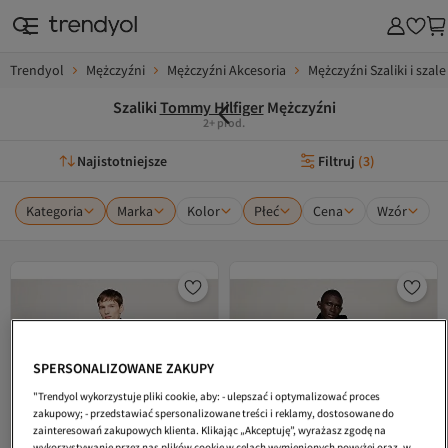
Trendyol
Mężczyźni
Mężczyźni Akcesoria
Mężczyźni Szaliki i szale
Szaliki
Tommy Hilfiger
Mężczyźni
2+ prod.
Najistotniejsze
Filtruj
(
3
)
Kategoria
Marka
Kolor
Płeć
Cena
Wzór
SPERSONALIZOWANE ZAKUPY
"Trendyol wykorzystuje pliki cookie, aby: - ulepszać i optymalizować proces
zakupowy; - przedstawiać spersonalizowane treści i reklamy, dostosowane do
zainteresowań zakupowych klienta. Klikając „Akceptuję”, wyrażasz zgodę na
wykorzystywanie przez nas plików cookie w celach wymienionych powyżej oraz, w