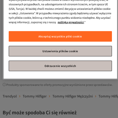
stosownych przypadkach, na udostępnianie ich stronom trzecim, w tym spoza UE
(USA, Turcja). W każdej chwili możesz zmienić decyzję w ustawieniach plików cookie
w sekcji „Ustawienia”. W przypadku niewyrażenia zgody będziemy używać wyłącznie
tych plików cookie, które są z technicznego punktu widzenia niezbędne. Aby uzyskać
więcej informacji, zapoznaj się z naszą
polityką prywatności
."
Tommy Hilfiger
SZALIK Z BAWEŁNY
Tommy Hilfiger
SZALIK Z BAWEŁNY
Akceptuj wszystkie pliki cookie
PIMA Z MOTYWEM FLAGI
PIMA Z MOTYWEM FLAGI
5.0
(
1
)
Darmowa wysyłka
256,
Darmowa wysyłka
37
zł
287,
31
zł
Ustawienia plików cookie
Odrzucenie wszystkich
1
Produkty sponsorowane to oferty promocyjne wyróżnione przez sprzedawców.
Trendyol
Tommy Hilfiger
Tommy Hilfiger Mężczyźni
Tommy Hilfi
Być może spodoba Ci się również