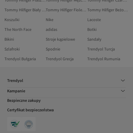
Tommy Hilfiger Płaszcze I Kurtki
Tommy Hilfiger Mężczyźni Kapcie
Tommy Hilfiger Czarny Kamizelki Z Dzianiny
Tommy Hilfiger Biały Kamizelki
Tommy Hilfiger Fioletowy Odzież
Tommy Hilfiger Beżowy Kamizelki
Koszulki
Nike
Lacoste
The North Face
adidas
Botki
Bikini
Stroje kąpielowe
Sandały
Szlafroki
Spodnie
Trendyol Turcja
Trendyol Bułgaria
Trendyol Grecja
Trendyol Rumunia
Trendyol
Kampanie
Bezpieczne zakupy
Certyfikat bezpieczeństwa