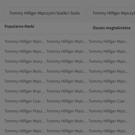
Tommy Hilfiger Mężczyźni Szaliki I Szale
Tommy Hilfiger Mężczyź
Popularne Marki
Összes megtekintése
Tommy Hilfiger Mężczyźni Outdoor
Tommy Hilfiger Mężczyźni Buty Na Co Dzień
Tommy Hilfiger Mężczyźni Sport I Turystyka
Tommy Hilfiger Mężczyźni Dresy
Tommy Hilfiger Mężczyźni Rękawiczki
Tommy Hilfiger Mężczyźni Torebki
Tommy Hilfiger Szary Szaliki I Szale
Tommy Hilfiger Mężczyźni Płaszcze Przeciwdeszczowe
Tommy Hilfiger Mężczyźni Torby Listonoszki
Tommy Hilfiger Beżowy Szaliki
Tommy Hilfiger Mężczyźni Torebki Na Ramię
Tommy Hilfiger Mężczyźni Dżinsy
Tommy Hilfiger Mężczyźni Spodnie Sportowe
Tommy Hilfiger Mężczyźni Odzież Sportowa
Tommy Hilfiger Mężczyźni Mokasyny
Tommy Hilfiger Brązowy Szaliki
Tommy Hilfiger Mężczyźni Zestawy Piżamowe
Tommy Hilfiger Mężczyźni Bielizna I Piżamy
Tommy Hilfiger Czarny Szaliki I Szale
Tommy Hilfiger Mężczyźni Płaszcze I Kurtki
Tommy Hilfiger Czarny Szaliki
Tommy Hilfiger Płaszcze Przeciwdeszczowe
Tommy Hilfiger Płaszcze I Trencze
Tommy Hilfiger Mężczyźni Kurtki
Tommy Hilfiger Mężczyźni Czapki
Tommy Hilfiger Beżowy Płaszcze I Trencze
Tommy Hilfiger Mężczyźni Akcesoria
Tommy Hilfiger Mężczyźni Swetry
Tommy Hilfiger Mężczyźni Buty Do Biegania I Treningu
Tommy Hilfiger Mężczyźni Odzież Domowa