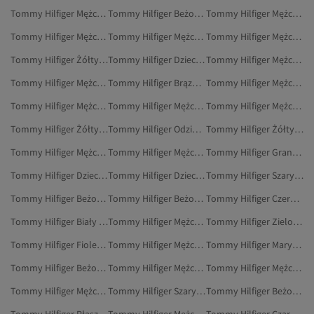
Tommy Hilfiger Mężczyźni Koszule
Tommy Hilfiger Beżowy Odzież Outdoorowa
Tommy Hilfiger Mężczyźni Czapki, Berety I Rękawiczki
Tommy Hilfiger Mężczyźni Koszulki
Tommy Hilfiger Mężczyźni Czapki Sportowe
Tommy Hilfiger Mężczyźni Koszulki Sportowe
Tommy Hilfiger Żółty Marynarki I Kamizelki
Tommy Hilfiger Dzieci Płaszcze Przeciwdeszczowe
Tommy Hilfiger Mężczyźni Komputery I Tablety
Tommy Hilfiger Mężczyźni Botki
Tommy Hilfiger Brązowy Odzież Outdoorowa
Tommy Hilfiger Mężczyźni Buty Sportowe
Tommy Hilfiger Mężczyźni Torby Na Laptopa
Tommy Hilfiger Mężczyźni Bluzy
Tommy Hilfiger Mężczyźni Klapki Sportowe
Tommy Hilfiger Żółty Plecaki
Tommy Hilfiger Odzież Outdoorowa
Tommy Hilfiger Żółty Płaszcze I Kurtki
Tommy Hilfiger Mężczyźni Buty Do Chodzenia
Tommy Hilfiger Mężczyźni Góry Od Piżamy
Tommy Hilfiger Granatowy Odzież Outdoorowa
Tommy Hilfiger Dzieci Kamizelki
Tommy Hilfiger Dzieci Marynarki I Kamizelki
Tommy Hilfiger Szary Szaliki
Tommy Hilfiger Beżowy Płaszcze I Kurtki
Tommy Hilfiger Beżowy Marynarki I Kamizelki
Tommy Hilfiger Czerwony Szaliki
Tommy Hilfiger Biały Marynarki I Kamizelki
Tommy Hilfiger Mężczyźni Czapki Beanie
Tommy Hilfiger Zielony Marynarki I Kamizelki
Tommy Hilfiger Fioletowy Obuwie
Tommy Hilfiger Mężczyźni Piżamy
Tommy Hilfiger Marynarki I Kamizelki
Tommy Hilfiger Beżowy Plecaki
Tommy Hilfiger Mężczyźni Podkoszulki I Body
Tommy Hilfiger Mężczyźni Kurtki Zimowe
Tommy Hilfiger Mężczyźni Odzież Plażowa
Tommy Hilfiger Szary Marynarki I Kamizelki
Tommy Hilfiger Beżowy Outdoor