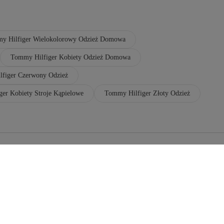
y Hilfiger Wielokolorowy Odzież Domowa
Tommy Hilfiger Kobiety Odzież Domowa
figer Czerwony Odzież
er Kobiety Stroje Kąpielowe
Tommy Hilfiger Złoty Odzież
ommy Hilfiger Beżowy Odzież
ommy Hilfiger Wielokolorowy Odzież
ommy Hilfiger Kobiety Buty Na Koturnie
ommy Hilfiger Czarny Oksfordki