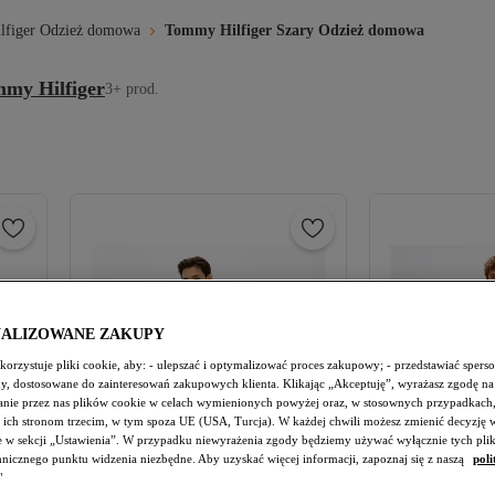
figer Odzież domowa
Tommy Hilfiger Szary Odzież domowa
my Hilfiger
3+ prod.
NALIZOWANE ZAKUPY
orzystuje pliki cookie, aby: - ulepszać i optymalizować proces zakupowy; - przedstawiać spers
amy, dostosowane do zainteresowań zakupowych klienta. Klikając „Akceptuję”, wyrażasz zgodę na
nie przez nas plików cookie w celach wymienionych powyżej oraz, w stosownych przypadkach,
 ich stronom trzecim, w tym spoza UE (USA, Turcja). W każdej chwili możesz zmienić decyzję 
e w sekcji „Ustawienia”. W przypadku niewyrażenia zgody będziemy używać wyłącznie tych pli
chnicznego punktu widzenia niezbędne. Aby uzyskać więcej informacji, zapoznaj się z naszą
poli
"