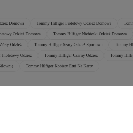
Odzież Domowa
Tommy Hilfiger Fioletowy Odzież Domowa
Tomm
anatowy Odzież Domowa
Tommy Hilfiger Niebieski Odzież Domowa
Żółty Odzież
Tommy Hilfiger Szary Odzież Sportowa
Tommy Hil
 Fioletowy Odzież
Tommy Hilfiger Czarny Odzież
Tommy Hilfig
Siłownię
Tommy Hilfiger Kobiety Etui Na Karty
Tommy Hilfiger Szary Marynarki I Kamizelki
T
Tommy Hilfiger Bordowy Odzież
T
Tommy Hilfiger Czarny Torby Na Siłownię
T
Tommy Hilfiger Szary Spodnie Dresowe
T