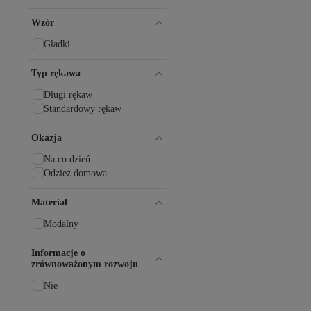
MH Moony Homewears
Nicoletta
Wzór
Nisanca
PİJAMOOD
Gładki
Redline
Sevim
Typ rękawa
Suwen
Długi rękaw
Tarık
Standardowy rękaw
TRENDYOLKIDS
Vienetta
Okazja
Zeyland
Zeynep Tekstil
Na co dzień
Odzież domowa
Materiał
Modalny
Informacje o
zrównoważonym rozwoju
Nie