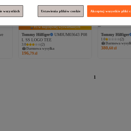
e wszystkich
Ustawienia plików cookie
Akceptuj wszystkie pliki 
#5 w najczęściej wyświetlanych
we
Tommy Hilfiger
UM0UM03643 P08
Tommy Hilfiger
1.0
(
2
)
L SS LOGO TEE
Darmowa wysył
3.0
(
2
)
380,
60
zł
Darmowa wysyłka
196,
79
zł
1