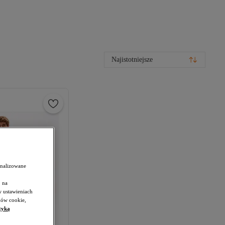
Najistotniejsze
onalizowane
 na
w ustawieniach
ków cookie,
tyką