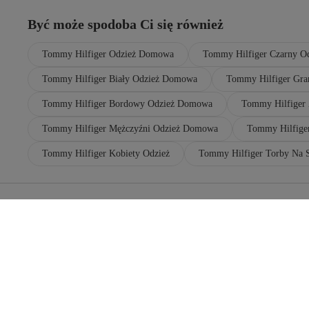
Być może spodoba Ci się również
Tommy Hilfiger Odzież Domowa
Tommy Hilfiger Czarny 
Tommy Hilfiger Biały Odzież Domowa
Tommy Hilfiger Gr
Tommy Hilfiger Bordowy Odzież Domowa
Tommy Hilfiger 
Tommy Hilfiger Mężczyźni Odzież Domowa
Tommy Hilfiger
Tommy Hilfiger Kobiety Odzież
Tommy Hilfiger Torby Na 
Popularne Marki
Tommy Hilfiger Dzieci Odzież
Tommy Hilfiger Kobiety Mokasyny
Tommy Hilfiger Kobiety Marynarki I Kamizelki
Tommy Hilfiger Brązowy Odzież