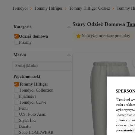
Trendyol
Tommy Hilfiger
Tommy Hilfiger Odzież
Tommy Hil
Szary Odzież Domowa
Tom
Kategoria
Najwyżej oceniane produkty
Odzież domowa
Piżamy
Marka
Popularne marki
Tommy Hilfiger
Trendyol Collection
SPERSO
Pijamaevi
"Trendyol wyk
Trendyol Curve
treści i rekl
Penti
wykorzystywa
U.S. Polo Assn.
udostępnianie
plików cooki
Siyah İnci
które są z te
Buratti
prywatności
.
Sude HOMEWEAR