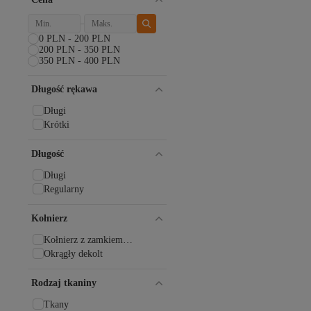
Denokids
DOFİ
DONEX
0 PLN - 200 PLN
DoReMi
200 PLN - 350 PLN
350 PLN - 400 PLN
ESPİNA
FAAL
Długość rękawa
FOR YOU MODA
Fulla Moda
Długi
Fullamoda
Krótki
GIONA
Happiness İstanbul
Długość
Humaone
Imoda
Długi
Koton
Regularny
koza iç giyim
Lady Secret
Kołnierz
LC Waikiki
Kołnierz z zamkiem
LEFTIES
błyskawicznym
Okrągły dekolt
Los Ojos
MANGO
Rodzaj tkaniny
Meba
Mecit Pijama
Tkany