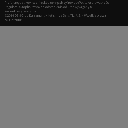
Preferencje plików cookie
Akt o usługach cyfrowych
Polityka prywatności
Regulamin
Stopka
Prawo do odstąpienia od umowy
Organy UE
Warunki użytkowania
©2026 DSM Grup Danışmanlık İletişim ve Satış Tic. A.Ş. – Wszelkie prawa
zastrzeżone.