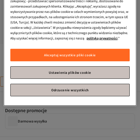
zakupowy; - przedstawiać spersonalizowane treści i reklamy, dostosowane do
zainteresowań zakupowych klienta. Klikając „Akceptuję”, wyrażasz zgodę na
wykorzystywanie przez nas plików cookie w celach wymienionych powyżej oraz, w
stosownych przypadkach, na udostępnianie ich stronom trzecim, w tym spoza UE
(USA, Turcja). W każdej chwili możesz zmienić decyzję w ustawieniach plików
cookie w sekcji „Ustawienia”. W przypadku niewyrażenia zgody będziemy używać
wyłącznie tych plików cookie, które są z technicznego punktu widzenia niezbędne.
Aby uzyskać więcej informacji, zapoznaj się z naszą
polityką prywatności
."
Tommy Hilfiger
Damska beżowa torba na ramię
Akceptuj wszystkie pliki cookie
Ustawienia plików cookie
Rozmiar
:
POJEDYNCZY WYMIAR
Pojedynczy wymiar
Standard
Odrzucenie wszystkich
Dostępne promocje
Darmowa wysyłka