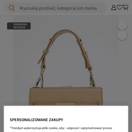
Wyszukaj produkt, kategorię lub markę
DARMOWA
WYSYŁKA
SPERSONALIZOWANE ZAKUPY
"Trendyol wykorzystuje pliki cookie, aby: - ulepszać i optymalizować proces