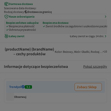
Darmowa dostawa
Szacowana data dostawy:
Rodzaj dostawy
Dostawa za granicę
Nasze zobowiązania
Bezpieczeństwo zakupów
Bezpieczna dostawa
Bezpieczna płatność
Zwrot środków za zagubione i uszkodzone paczki
Ochrona prywatności
Łatwy zwrot
Łatwy zwrot w ciągu 14 dni.
{productName} {brandName}
+
10
Kolor
:
Beżowy
,
Wzór
:
Gładki
,
Rodzaj tkaniny
:
– cechy produktów
Informacje dotyczące bezpieczeństwa
Pokaż szczegóły
Trendyol
Zobacz Sklep
9.3
Obserwuj