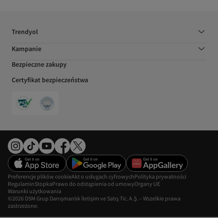
Trendyol
Kampanie
Bezpieczne zakupy
Certyfikat bezpieczeństwa
Preferencje plików cookie
Akt o usługach cyfrowych
Polityka prywatności
Regulamin
Stopka
Prawo do odstąpienia od umowy
Organy UE
Warunki użytkowania
©2026 DSM Grup Danışmanlık İletişim ve Satış Tic. A.Ş. – Wszelkie prawa
zastrzeżone.