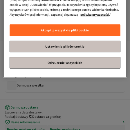
cookie w sekcji „Ustawienia”. W przypadku niewyrażenia zgody będziemy używać
wyłącznie tych plików cookie, które są z technicznego punktu widzenia niezbędne.
Aby uzyskać więcej informacji, zapoznaj się z naszą
polityką prywatności
."
Akceptuj wszystkie pliki cookie
Ustawienia plików cookie
Tommy Hilfiger
Męski pasek TH Flag Signature, 100% skóra, 
granatowy
Odrzucenie wszystkich
Dostępne promocje
Darmowa wysyłka
Darmowa dostawa
Szacowana data dostawy:
Rodzaj dostawy
Dostawa za granicę
Nasze zobowiązania
Bezpieczeństwo zakupów
Bezpieczna dostawa