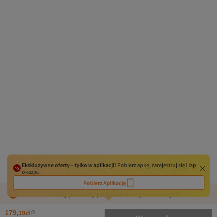
Ekskluzywne oferty – tylko w aplikacji!
Pobierz apkę, zarejestruj się i łap
okazje.
Pobierz Aplikację
Poznaj produkty podobne do wyszukiwanych!
179,
19
zł