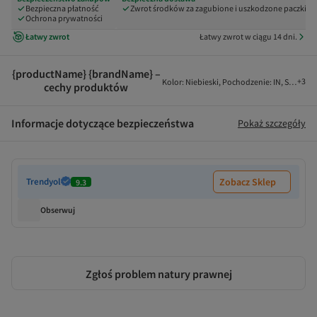
Bezpieczna płatność
Zwrot środków za zagubione i uszkodzone paczki
Ochrona prywatności
Łatwy zwrot
Łatwy zwrot w ciągu 14 dni.
{productName} {brandName} –
+
3
Kolor
:
Niebieski
,
Pochodzenie
:
IN
,
Skład ma
cechy produktów
Informacje dotyczące bezpieczeństwa
Pokaż szczegóły
Trendyol
Zobacz Sklep
9.3
Obserwuj
Zgłoś problem natury prawnej