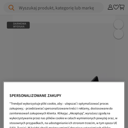
Wyszukaj produkt, kategorię lub markę
DARMOWA
WYSYŁKA
SPERSONALIZOWANE ZAKUPY
"Trendyol wykorzystuje pliki cookie, aby: - ulepszać i optymalizować proces
zakupowy; - przedstawiać spersonalizowane treści i reklamy, dostosowane do
zainteresowań zakupowych klienta. Klikając „Akceptuję”, wyrażasz zgodę na
wykorzystywanie przez nas plików cookie w celach wymienionych powyżej oraz, w
stosownych przypadkach, na udostępnianie ich stronom trzecim, w tym spoza UE
(USA, Turcja). W każdej chwili możesz zmienić decyzję w ustawieniach plików