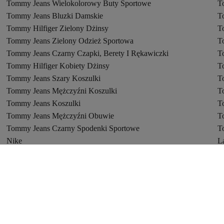
Tommy Jeans Wielokolorowy Buty Sportowe
T
Tommy Jeans Bluzki Damskie
T
Tommy Hilfiger Zielony Dżinsy
T
Tommy Jeans Zielony Odzież Sportowa
T
Tommy Jeans Czarny Czapki, Berety I Rękawiczki
T
Tommy Hilfiger Kobiety Dżinsy
T
Tommy Jeans Szary Koszulki
T
Tommy Jeans Mężczyźni Koszulki
T
Tommy Jeans Koszulki
T
Tommy Jeans Mężczyźni Obuwie
T
Tommy Jeans Czarny Spodenki Sportowe
T
Nike
L
adidas
B
Stroje kąpielowe
S
Spodnie
T
Trendyol Grecja
T