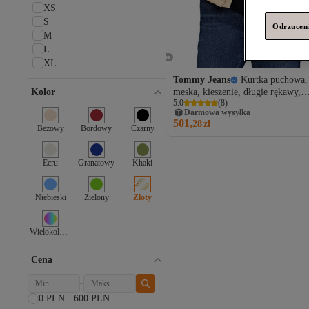
XS
S
Odrzuceni
M
L
XL
Tommy Jeans
Kurtka puchowa,
Kolor
męska, kieszenie, długie rękawy,
5.0
(
8
)
jednolity kolor, z logo, zapięcie na
Darmowa wysyłka
suwak
501,
28
zł
Beżowy
Bordowy
Czarny
Ecru
Granatowy
Khaki
Niebieski
Zielony
Złoty
Wielokolorowy
Cena
0 PLN - 600 PLN