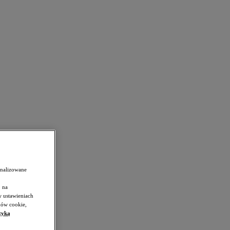
onalizowane
 na
w ustawieniach
ków cookie,
tyką