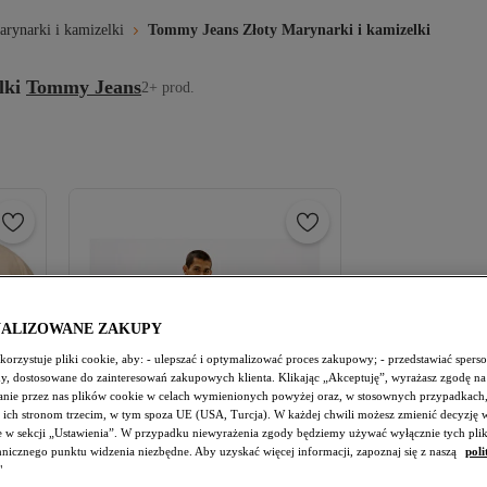
rynarki i kamizelki
Tommy Jeans Złoty Marynarki i kamizelki
lki
Tommy Jeans
2+ prod.
NALIZOWANE ZAKUPY
orzystuje pliki cookie, aby: - ulepszać i optymalizować proces zakupowy; - przedstawiać spers
amy, dostosowane do zainteresowań zakupowych klienta. Klikając „Akceptuję”, wyrażasz zgodę na
nie przez nas plików cookie w celach wymienionych powyżej oraz, w stosownych przypadkach,
 ich stronom trzecim, w tym spoza UE (USA, Turcja). W każdej chwili możesz zmienić decyzję 
e w sekcji „Ustawienia”. W przypadku niewyrażenia zgody będziemy używać wyłącznie tych pli
chnicznego punktu widzenia niezbędne. Aby uzyskać więcej informacji, zapoznaj się z naszą
poli
"