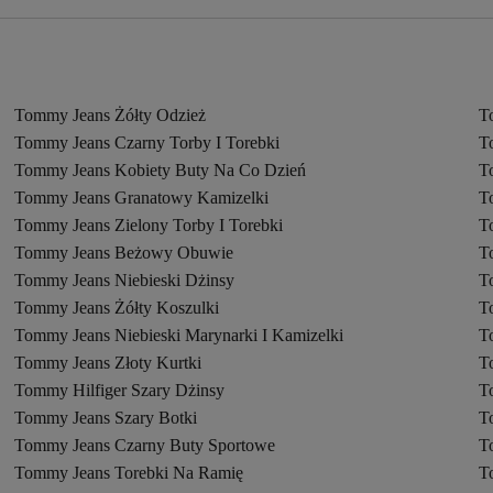
Tommy Jeans Żółty Odzież
T
Tommy Jeans Czarny Torby I Torebki
T
Tommy Jeans Kobiety Buty Na Co Dzień
T
Tommy Jeans Granatowy Kamizelki
T
Tommy Jeans Zielony Torby I Torebki
T
Tommy Jeans Beżowy Obuwie
T
Tommy Jeans Niebieski Dżinsy
T
Tommy Jeans Żółty Koszulki
T
Tommy Jeans Niebieski Marynarki I Kamizelki
T
Tommy Jeans Złoty Kurtki
T
Tommy Hilfiger Szary Dżinsy
T
Tommy Jeans Szary Botki
T
Tommy Jeans Czarny Buty Sportowe
T
Tommy Jeans Torebki Na Ramię
T