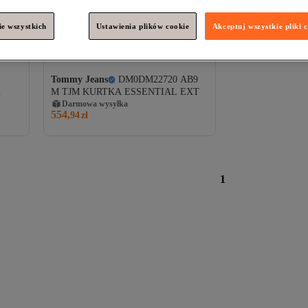
e wszystkich
Ustawienia plików cookie
Akceptuj wszystkie pliki 
Tommy Jeans
DM0DM22720 AB9
M TJM KURTKA ESSENTIAL EXT
Darmowa wysyłka
554,
94
zł
1