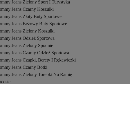
ommy Jeans Zielony Sport I Turystyka
ommy Jeans Czarny Koszulki
ommy Jeans Złoty Buty Sportowe
ommy Jeans Beżowy Buty Sportowe
ommy Jeans Zielony Koszulki
ommy Jeans Odzież Sportowa
ommy Jeans Zielony Spodnie
ommy Jeans Czarny Odzież Sportowa
ommy Jeans Czapki, Berety I Rękawiczki
ommy Jeans Czarny Botki
ommy Jeans Zielony Torebki Na Ramię
acoste
otki
andały
rendyol Turcja
rendyol Rumunia