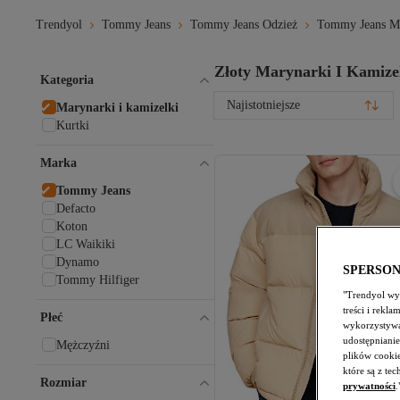
Trendyol
Tommy Jeans
Tommy Jeans Odzież
Tommy Jeans Ma
Złoty Marynarki I Kamize
Kategoria
Najistotniejsze
Marynarki i kamizelki
Kurtki
Marka
Tommy Jeans
Defacto
Koton
LC Waikiki
Dynamo
SPERSO
Tommy Hilfiger
"Trendyol wyk
treści i rekl
Płeć
wykorzystywa
udostępnianie
Mężczyźni
plików cooki
które są z te
Rozmiar
prywatności
.