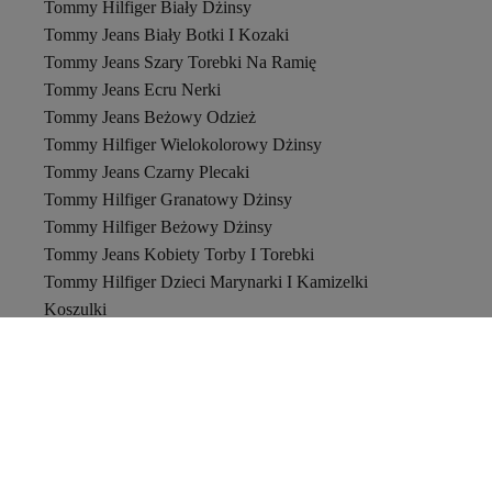
Tommy Hilfiger Biały Dżinsy
Tommy Jeans Biały Botki I Kozaki
Tommy Jeans Szary Torebki Na Ramię
Tommy Jeans Ecru Nerki
Tommy Jeans Beżowy Odzież
Tommy Hilfiger Wielokolorowy Dżinsy
Tommy Jeans Czarny Plecaki
Tommy Hilfiger Granatowy Dżinsy
Tommy Hilfiger Beżowy Dżinsy
Tommy Jeans Kobiety Torby I Torebki
Tommy Hilfiger Dzieci Marynarki I Kamizelki
Koszulki
The North Face
Bikini
Szlafroki
Trendyol Bułgaria