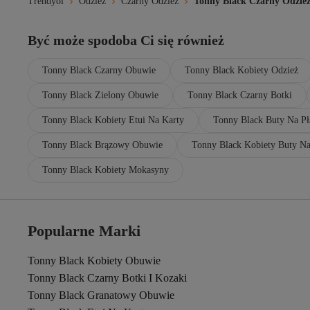
Angels Passion
Trendyol
Odzież
Czarny Odzież
Tonny Black Czarny Odzie
Angelsin
Angemiel
Być może spodoba Ci się również
Anıl
Ankaflex
Ankara Yayıncılık
Tonny Black Czarny Obuwie
Tonny Black Kobiety Odzież
ANTHONY JACKSON
Tonny Black Zielony Obuwie
Tonny Black Czarny Botki
Appleline
Arena
Tonny Black Kobiety Etui Na Karty
Tonny Black Buty Na Pł
Argisa
Arma Life
Tonny Black Brązowy Obuwie
Tonny Black Kobiety Buty Na
Arma Yıldız
Armani Exchange
Tonny Black Kobiety Mokasyny
Armine
armonika
ARONA
Artı1
Popularne Marki
Artış
Arvin
Tonny Black Kobiety Obuwie
Asel
Tonny Black Czarny Botki I Kozaki
Asia
Askı Nişantaşı
Tonny Black Granatowy Obuwie
Asortik Kids