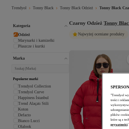
Trendyol
Tonny Black
Tonny Black Odzież
Tonny Black Cza
Czarny Odzież
Tonny Bla
Kategoria
Najwyżej oceniane produkty
Odzież
Marynarki i kamizelki
Płaszcze i kurtki
Marka
Popularne marki
Trendyol Collection
SPERSO
Trendyol Curve
"Trendyol wyk
Happiness İstanbul
treści i rekl
Trend Alaçatı Stili
wykorzystywa
Koton
udostępnianie
plików cooki
Defacto
które są z te
Bianco Lucci
prywatności
.
Olalook