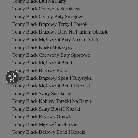
Tonny Black Etui Na Karty
Aura
Tonny Black Czerwony Sneakersy
Avva
Tonny Black Czarny Buty Śniegowe
Ayans Pijama
Ayber Men's Collection
Tonny Black Brązowy Torby I Torebki
Aydoğan
Tonny Black Brązowy Buty Na Płaskim Obcasie
Aykum Mayo
Tonny Black Mężczyźni Buty Na Co Dzień
aymens
Tonny Black Khaki Mokasyny
Aymood
AYYILDIZ
Tonny Black Czerwony Buty Sportowe
Bad Bear
Tonny Black Mężczyźni Botki
Bagmori
Tonny Black Beżowy Botki
baims
Tonny Black Brązowy Sport I Turystyka
Bak'ap
BANEGA
Tonny Black Mężczyźni Botki I Kozaki
BARON
Tonny Black Szary Sneakersy
BARUCCA
Tonny Black Kobiety Torebki Na Ramię
Baveno
Tonny Black Szary Botki I Kozaki
bayansepeti
BE BLUE
Tonny Black Różowy Obuwie
Bebe Plus
Tonny Black Mężczyźni Obuwie
BEJNA
Tonny Black Beżowy Botki I Kozaki
BELLA NOTTE