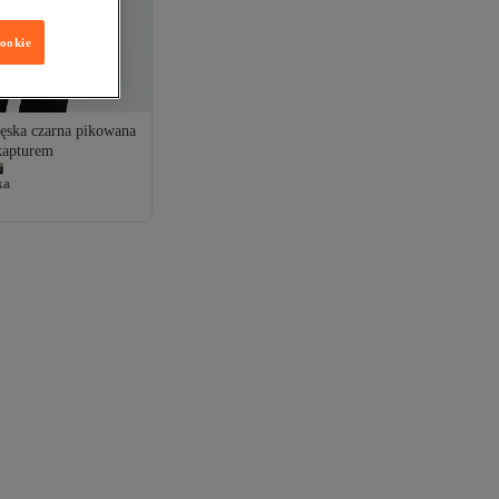
cookie
ęska czarna pikowana
kapturem
ka