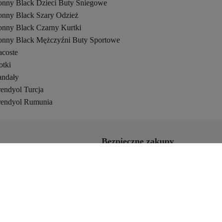
onny Black Dzieci Buty Śniegowe
onny Black Szary Odzież
onny Black Czarny Kurtki
onny Black Mężczyźni Buty Sportowe
acoste
otki
andały
rendyol Turcja
rendyol Rumunia
Bezpieczne zakupy
cerów
Certyfikat bezpieczeństwa