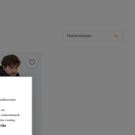
Najistotniejsze
onalizowane
 na
w ustawieniach
ków cookie,
tyką