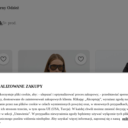
rny Odzież
ck
3+ prod.
NALIZOWANE ZAKUPY
orzystuje pliki cookie, aby: - ulepszać i optymalizować proces zakupowy; - przedstawiać spers
amy, dostosowane do zainteresowań zakupowych klienta. Klikając „Akceptuję”, wyrażasz zgodę na
nie przez nas plików cookie w celach wymienionych powyżej oraz, w stosownych przypadkach,
 ich stronom trzecim, w tym spoza UE (USA, Turcja). W każdej chwili możesz zmienić decyzję 
e w sekcji „Ustawienia”. W przypadku niewyrażenia zgody będziemy używać wyłącznie tych pli
chnicznego punktu widzenia niezbędne. Aby uzyskać więcej informacji, zapoznaj się z naszą
poli
"