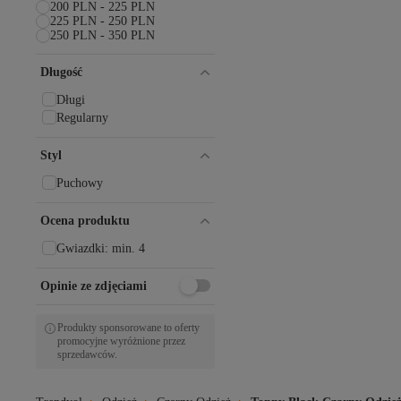
200 PLN - 225 PLN
ADABEBEK
225 PLN - 250 PLN
Addax
250 PLN - 350 PLN
Adeniz
adL
Długość
AFROGİYİM
AHENGİM
Długi
Akbeniz
Regularny
AKSİS
Âlâ Atelier
Styl
Alesia
Puchowy
Alia
ALİN
Ocena produktu
Alissa
ALLDAY
Gwiazdki: min. 4
Almila
ALMİNA
Opinie ze zdjęciami
Altamira
Altınyıldız Classics
Produkty sponsorowane to oferty
Alvina
promocyjne wyróżnione przez
ALYA UNDERWEAR
sprzedawców.
Amiri
AMMA