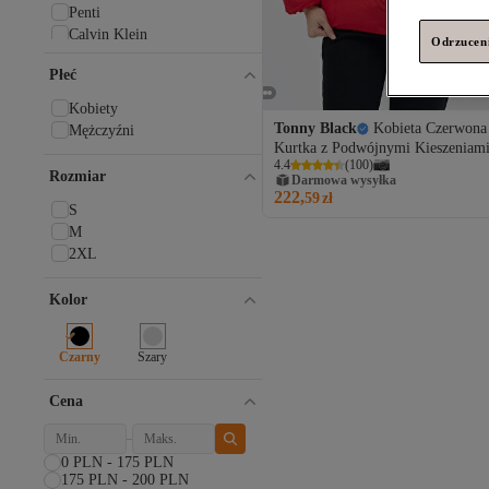
Penti
Calvin Klein
Odrzuceni
Trendyol Modest
Płeć
Cool & Sexy
Noisy May
Kobiety
Tommy Hilfiger
Tonny Black
Kobieta Czerwona
Mężczyźni
Puma
Kurtka z Podwójnymi Kieszeniami
uyguntarz
4.4
(
100
)
Zamkiem Błyskawicznym, Wykona
Rozmiar
Darmowa wysyłka
adidas
Wodoodpornego Materiału, o
222,
59
zł
Normalnym Kroju, Wypełniona
Olcay
S
Puchową Wyściółką
Nike
M
Pieces
2XL
Wszystkie marki
Kolor
Tonny Black
1Moda1Tarz
4F
Czarny
Szary
ABBRA
Abiyefon
Cena
ablukaonline
AC&Co / Altınyıldız Classics
Açelya Okcu
0 PLN - 175 PLN
ADA BEBEK ÇOCUK
175 PLN - 200 PLN