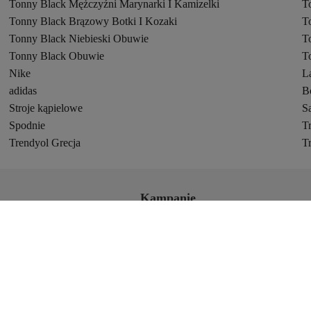
Tonny Black Mężczyźni Marynarki I Kamizelki
T
Tonny Black Brązowy Botki I Kozaki
T
Tonny Black Niebieski Obuwie
T
Tonny Black Obuwie
T
Nike
L
adidas
B
Stroje kąpielowe
S
Spodnie
T
Trendyol Grecja
T
Kampanie
Dołącz do programu TrendFam dla influen
ństwa