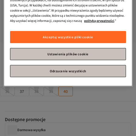
(USA, Turcja). W każdej chwili możesz zmienić decyzję w ustawieniach plików
cookie w sekcji „Ustawienia”. W przypadku niewyrażenia zgody będziemy używać
wyłącznie tych plików cookie, które są z technicznego punktu widzenia niezbędne.
Aby uzyskać więcej informacji, zapoznaj się z naszą
polityką prywatności
."
Akceptuj wszystkie pliki cookie
Tonny Black
Damskie beżowe sportowe buty z wysoką 
Ustawienia plików cookie
podeszwą i sznurowaniem
Pozostałe sztuki: 2!
Odrzucenie wszystkich
Rozmiar
:
40
36
37
38
39
40
Dostępne promocje
Darmowa wysyłka