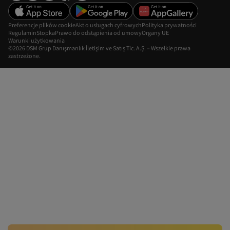
Preferencje plików cookie
Akt o usługach cyfrowych
Polityka prywatności
Regulamin
Stopka
Prawo do odstąpienia od umowy
Organy UE
Warunki użytkowania
©2026 DSM Grup Danışmanlık İletişim ve Satış Tic. A.Ş. – Wszelkie prawa
zastrzeżone.