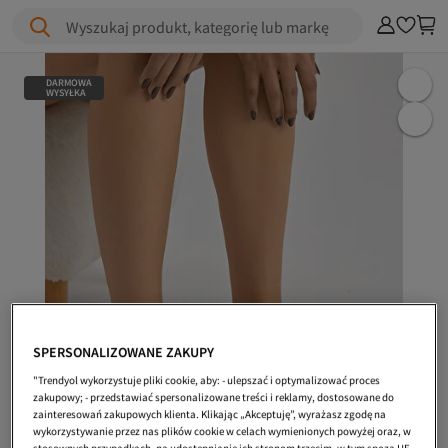
Wyszukaj produkt, kategorię lub markę
DARMOWA
WYSYŁKA
SPERSONALIZOWANE ZAKUPY
"Trendyol wykorzystuje pliki cookie, aby: - ulepszać i optymalizować proces
zakupowy; - przedstawiać spersonalizowane treści i reklamy, dostosowane do
zainteresowań zakupowych klienta. Klikając „Akceptuję”, wyrażasz zgodę na
wykorzystywanie przez nas plików cookie w celach wymienionych powyżej oraz, w
stosownych przypadkach, na udostępnianie ich stronom trzecim, w tym spoza UE