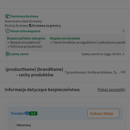
Darmowa dostawa
Szacowana data dostawy:
Rodzaj dostawy
Dostawa za granicę
Nasze zobowiązania
Bezpieczeństwo zakupów
Bezpieczna dostawa
Bezpieczna płatność
Zwrot środków za zagubione i uszkodzone paczki
Ochrona prywatności
Łatwy zwrot
Łatwy zwrot w ciągu 14 dni.
{productName} {brandName}
+
20
Typ podeszwy
:
Gruba podstawa
,
Typ zapięci
– cechy produktów
Informacje dotyczące bezpieczeństwa
Pokaż szczegóły
Trendyol
Zobacz Sklep
9.3
Obserwuj