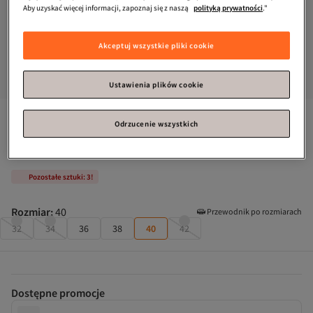
Aby uzyskać więcej informacji, zapoznaj się z naszą
polityką prywatności
."
Akceptuj wszystkie pliki cookie
Ustawienia plików cookie
Kategoria: Kobiety Trencze
Bestseller #8
Odrzucenie wszystkich
Trendyol Collection
Brązowy trencz oversize z paskiem 
TWOAW24TR00019
Pozostałe sztuki: 3!
Rozmiar
:
40
Przewodnik po rozmiarach
32
34
36
38
40
42
Dostępne promocje