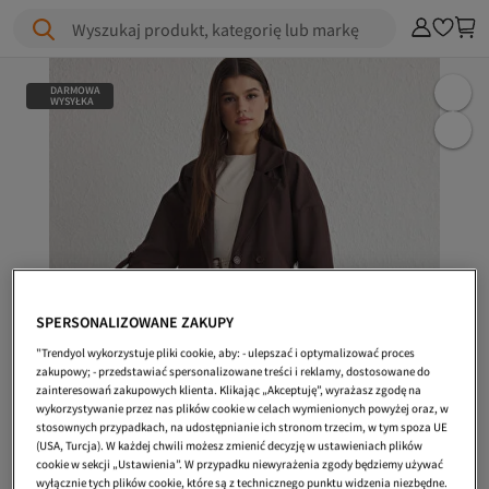
Wyszukaj produkt, kategorię lub markę
DARMOWA
WYSYŁKA
SPERSONALIZOWANE ZAKUPY
"Trendyol wykorzystuje pliki cookie, aby: - ulepszać i optymalizować proces
zakupowy; - przedstawiać spersonalizowane treści i reklamy, dostosowane do
zainteresowań zakupowych klienta. Klikając „Akceptuję”, wyrażasz zgodę na
wykorzystywanie przez nas plików cookie w celach wymienionych powyżej oraz, w
stosownych przypadkach, na udostępnianie ich stronom trzecim, w tym spoza UE
(USA, Turcja). W każdej chwili możesz zmienić decyzję w ustawieniach plików
cookie w sekcji „Ustawienia”. W przypadku niewyrażenia zgody będziemy używać
wyłącznie tych plików cookie, które są z technicznego punktu widzenia niezbędne.