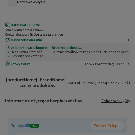
Darmowa wysyłka
Darmowa dostawa
Szacowana data dostawy:
Rodzaj dostawy
Dostawa za granicę
Nasze zobowiązania
Bezpieczeństwo zakupów
Bezpieczna dostawa
Bezpieczna płatność
Zwrot środków za zagubione i uszkodzone paczki
Ochrona prywatności
Łatwy zwrot
Łatwy zwrot w ciągu 14 dni.
{productName} {brandName}
+
21
Materiał
:
Poliester
,
Rodzaj tkaniny
:
Tkany
,
Ko
– cechy produktów
Informacje dotyczące bezpieczeństwa
Pokaż szczegóły
Trendyol
Zobacz Sklep
9.3